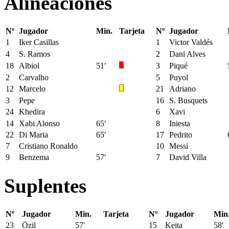
Alineaciones
Nº
Jugador
Min.
Tarjeta
Nº
Jugador
1
Iker Casillas
1
Victor Valdés
4
S. Ramos
2
Dani Alves
18
Albiol
51′
3
Piqué
2
Carvalho
5
Puyol
12
Marcelo
21
Adriano
3
Pepe
16
S. Busquets
24
Khedira
6
Xavi
14
Xabi Alonso
65′
8
Iniesta
22
Di Maria
65′
17
Pedrito
7
Cristiano Ronaldo
10
Messi
9
Benzema
57′
7
David Villa
Suplentes
Nº
Jugador
Min.
Tarjeta
Nº
Jugador
Min
23
Özil
57′
15
Keita
58′