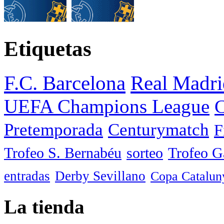
Etiquetas
F.C. Barcelona
Real Madri
UEFA Champions League
C
Pretemporada
Centurymatch
F
Trofeo S. Bernabéu
sorteo
Trofeo 
entradas
Derby Sevillano
Copa Catalun
La tienda