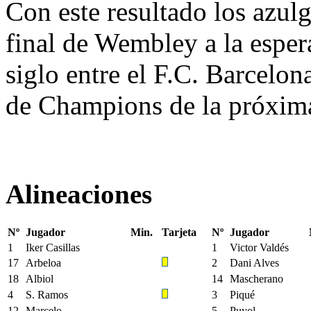
Con este resultado los azul
final de Wembley a la espera
siglo entre el F.C. Barcelon
de Champions de la próxim
Alineaciones
Nº
Jugador
Min.
Tarjeta
Nº
Jugador
1
Iker Casillas
1
Victor Valdés
17
Arbeloa
2
Dani Alves
18
Albiol
14
Mascherano
4
S. Ramos
3
Piqué
12
Marcelo
5
Puyol