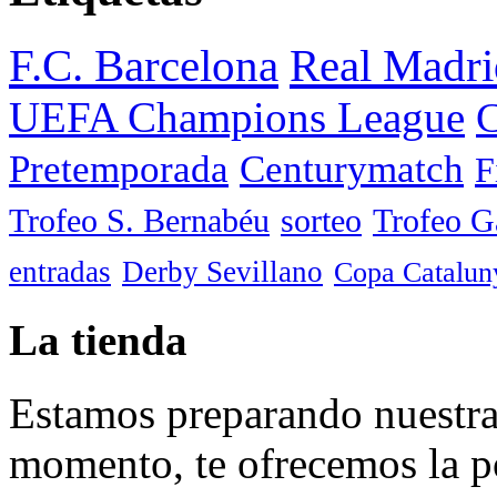
F.C. Barcelona
Real Madri
UEFA Champions League
C
Pretemporada
Centurymatch
F
Trofeo S. Bernabéu
sorteo
Trofeo 
entradas
Derby Sevillano
Copa Catalun
La tienda
Estamos preparando nuestra 
momento, te ofrecemos la po