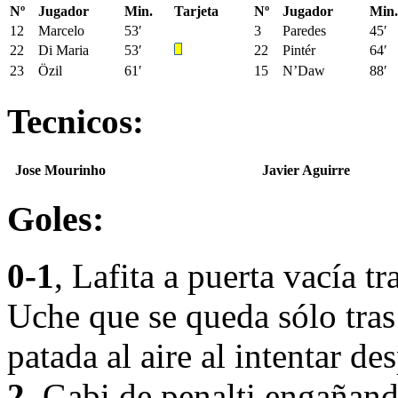
Nº
Jugador
Min.
Tarjeta
Nº
Jugador
Min.
12
Marcelo
53′
3
Paredes
45′
22
Di Maria
53′
22
Pintér
64′
23
Özil
61′
15
N’Daw
88′
Tecnicos:
Jose Mourinho
Javier Aguirre
Goles:
0-1
, Lafita a puerta vacía t
Uche que se queda sólo tras
patada al aire al intentar de
2
, Gabi de penalti engañand