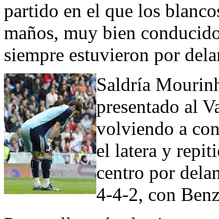
partido en el que los blanc
maños, muy bien conducidos
siempre estuvieron por dela
Saldría Mourinh
presentado al Va
volviendo a con
el latera y repi
centro por dela
4-4-2, con Ben