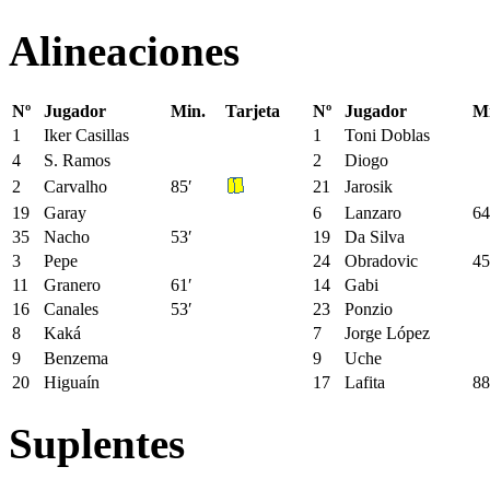
Alineaciones
Nº
Jugador
Min.
Tarjeta
Nº
Jugador
Mi
1
Iker Casillas
1
Toni Doblas
4
S. Ramos
2
Diogo
2
Carvalho
85′
21
Jarosik
19
Garay
6
Lanzaro
64
35
Nacho
53′
19
Da Silva
3
Pepe
24
Obradovic
45
11
Granero
61′
14
Gabi
16
Canales
53′
23
Ponzio
8
Kaká
7
Jorge López
9
Benzema
9
Uche
20
Higuaín
17
Lafita
88
Suplentes