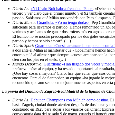
Diario As:
«Ni Usain Bolt habría frenado a Pato»
. «Debemos va
tercero y ver claro que el primer minuto y el 92 también cuenta
pasado. Sabíamos qué Milán nos vendría con Pato al espacio,
Diario Marca:
Guardiola: «Yo no tengo dudas»
. Pep Guardiola
suficiente para llevarnos el partido. Hemos remontado un gol p
venimos y acabamos de ganar dos trofeos más en agosto pero c
El técnico no se mostró preocupado por los dos goles encajados
partido y hemos sabido atacar”. (…)
Diario Sport:
Guardiola: «Cuesta arrancar la temporada con la ‘
a dos ante el Milan al manifestar que «globalmente hemos hech
entorno culé al afirmar que siempre «cuesta arrancar con la ‘barr
cien con los pies en el suelo. (…)
Mundo Deportivo:
Guardiola: «Han llegado dos veces y media, 
«refuerza más» al equipo, y ha restado importancia al resultado
¿Que hay cosas a mejorar? Claro, hay que evitar que esos córner
encuentro. Para el de Santpedor, su equipo «ha jugado lo mejor 
reconocido que aún se deben mejorar muchos aspectos en esta 
La previa del Dinamo de Zagreb-Real Madrid de la liguilla de Ch
Diario As:
Debut en Champions con Múnich como destino
. El
hasta Zagreb, ciudad donde aterrizó después de dos horas y med
construido en 1925 para alojar a los viajeros del Orient Express
convocatoria data del pasado 9 de mayo, cuando el francés entró 