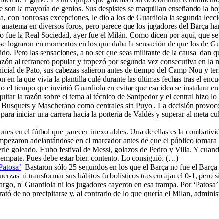
son la mayoría de genios. Sus despistes se maquillan enseñando la hoja
a, con honrosas excepciones, le dio a los de Guardiola la segunda lecci
un anatema en diversos foros, pero parece que los jugadores del Barça 
 fue la Real Sociedad, ayer fue el Milán. Como dicen por aquí, que se l
e lograron en momentos en los que daba la sensación de que los de Gua
dido. Pero las sensaciones, a no ser que seas militante de la causa, d
razón al refranero popular y tropezó por segunda vez consecutiva en l
inicial de Pato, sus cabezas salieron antes de tiempo del Camp Nou y te
 en la que vivía la plantilla culé durante las últimas fechas tras el enc
 el tiempo que invirtió Guardiola en evitar que esa idea se instalara en
uitar la razón sobre el tema al técnico de Santpedor y el central hizo l
Busquets y Mascherano como centrales sin Puyol. La decisión provocó la
 para iniciar una carrera hacia la portería de Valdés y superar al meta 
iones en el fútbol que parecen inexorables. Una de ellas es la combativid
pezaron adelantándose en el marcador antes de que el público tomara as
le goleado. Hubo festival de Messi, golazos de Pedro y Villa. Y cuando
 empate. Pues debe estar bien contento. Lo consiguió. (…)
Patosa’
. Bastaron sólo 25 segundos en los que el Barça no fue el Barça
uerzas ni transformar sus hábitos futbolísticos tras encajar el 0-1, pero 
argo, ni Guardiola ni los jugadores cayeron en esa trampa. Por ‘Patosa’
 trató de no precipitarse y, al contrario de lo que quería el Milan, admi