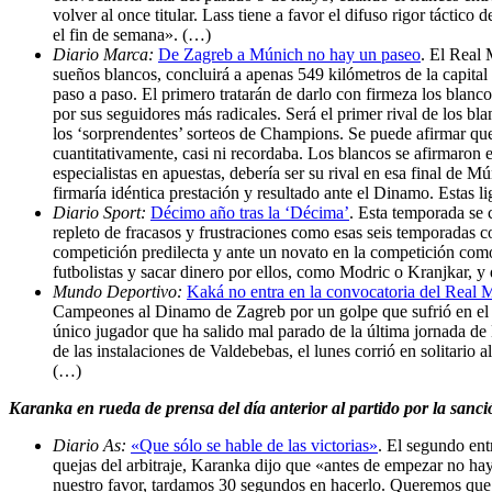
volver al once titular. Lass tiene a favor el difuso rigor tácti
el fin de semana». (…)
Diario Marca:
De Zagreb a Múnich no hay un paseo
. El Real
sueños blancos, concluirá a apenas 549 kilómetros de la capital 
paso a paso. El primero tratarán de darlo con firmeza los blan
por sus seguidores más radicales. Será el primer rival de los
los ‘sorprendentes’ sorteos de Champions. Se puede afirmar que e
cuantitativamente, casi ni recordaba. Los blancos se afirmaron 
especialistas en apuestas, debería ser su rival en esa final de 
firmaría idéntica prestación y resultado ante el Dinamo. Estas 
Diario Sport:
Décimo año tras la ‘Décima’
. Esta temporada se 
repleto de fracasos y frustraciones como esas seis temporadas 
competición predilecta y ante un novato en la competición como
futbolistas y sacar dinero por ellos, como Modric o Kranjkar, 
Mundo Deportivo:
Kaká no entra en la convocatoria del Real M
Campeones al Dinamo de Zagreb por un golpe que sufrió en el t
único jugador que ha salido mal parado de la última jornada de
de las instalaciones de Valdebebas, el lunes corrió en solitari
(…)
Karanka en rueda de prensa del día anterior al partido por la san
Diario As:
«Que sólo se hable de las victorias»
. El segundo ent
quejas del arbitraje, Karanka dijo que «antes de empezar no ha
nuestro favor, tardamos 30 segundos en hacerlo. Queremos que 