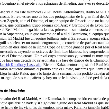
co de Coentrao en el pivote y los achaques de Khedira, que ayer se descar
 Madrid inicia este miércoles (20.45 horas, Autonómicas, Radio MAR
croata. El reto es ser uno de los dos protagonistas de la gran final del
cos en Zagreb, ante el Dinamo, el mejor equipo de Croacia, que no ha lo
 blancos, que comparten grupo además con Ajax y Olympique de Lyon, do
l Real Madrid llega bien a la cita, primera de su historia en tierras cr
en la Supercopa, en la que trataron de tú a tú al Barcelona, el equipo q
Múnich. El Madrid fue un equipo brillante ante el Zaragoza y apenas efi
liguillas suelen ser un trámite engorroso que conviene despachar cuanto 
cumplen diez años de la última Copa de Europa ganada por el Real Madr
consecutivas cayendo en octavos de final. Los blancos, hoy sorprendent
 es el Dinamo croata. Un rival cuyo entusiasmo y juventud es muy supe
y que hace una década no se asomaba a la fase de grupos de la Champio
adrid; Khedira y Lass, alta
. Ricardo Kaká, centrocampista del Real Ma
alón izquierdo durante el partido ante el Getafe, mientras que Sami Kh
 Liga ha sido Kaká, que a lo largo de la semana no ha podido trabajar a
o al margen de sus compañeros y hoy no se le ha visto por el césped de l
ción de Mourinho
renador del Real Madrid, Aitor Karanka, ha comparecido en rueda de pr
y que quejarse de nada y si algo tiene alguno del Real Madrid es que si
se hable de las victorias del equipo, nada más». Karanka también habl