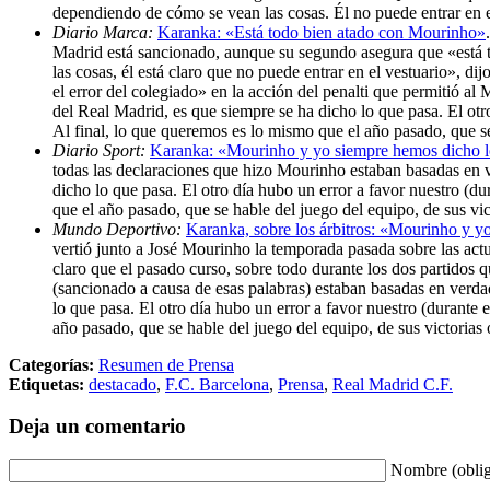
dependiendo de cómo se vean las cosas. Él no puede entrar en 
Diario Marca:
Karanka: «Está todo bien atado con Mourinho»
Madrid está sancionado, aunque su segundo asegura que «está 
las cosas, él está claro que no puede entrar en el vestuario», 
el error del colegiado» en la acción del penalti que permitió al
del Real Madrid, es que siempre se ha dicho lo que pasa. El otro 
Al final, lo que queremos es lo mismo que el año pasado, que se
Diario Sport:
Karanka: «Mourinho y yo siempre hemos dicho lo
todas las declaraciones que hizo Mourinho estaban basadas en v
dicho lo que pasa. El otro día hubo un error a favor nuestro (dur
que el año pasado, que se hable del juego del equipo, de sus vi
Mundo Deportivo:
Karanka, sobre los árbitros: «Mourinho y y
vertió junto a José Mourinho la temporada pasada sobre las act
claro que el pasado curso, sobre todo durante los dos partidos
(sancionado a causa de esas palabras) estaban basadas en verda
lo que pasa. El otro día hubo un error a favor nuestro (durante e
año pasado, que se hable del juego del equipo, de sus victorias
Categorías:
Resumen de Prensa
Etiquetas:
destacado
,
F.C. Barcelona
,
Prensa
,
Real Madrid C.F.
Deja un comentario
Nombre (oblig