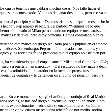
os cursos tenemos que calibrar muchas cosas. Nos faltó hacer el
ue estar atentos a todo. Venimos de ganar dos títulos, pero eso ya es
arcar al principio y al final. Estamos tristones porque hemos hecho lo
s hecho”. Pep amplió su lectura del partido: “Venimos de lo que
o, hemos dominado al Milan pero cuando un equipo se mete atrás…”.
 matices y detalles, pero estoy contento. Hemos controlado bien el
tisfecho este martes del juego realizado por sus pupilos en el empate
y matices». Sin embargo, Pep mandó un recado a sus pupilos y al
logios y los recientes títulos provocan que el equipo no esté cien por
ola, ha considerado que el empate ante el Milan en el Camp Nou (2-2)
 y media a puerta y han marcado». «Del resultado no hay nada a decir.
es», ha admitido el preparador en la rueda de prensa tras el
uegan de centrales y te defienden en el punto de penalti», pero ha
e ayer. En ese momento despegó el avión que condujo al Real Madrid
ados locales, se trasladó luego al exclusivo Regent Esplanade Hotel,
tre los expedicionarios madridistas se encontraba Lass. Su última
fue titular y hoy, cuatro meses y una rebeldía de por medio, podría