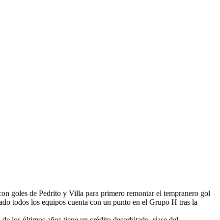
con goles de Pedrito y Villa para primero remontar el tempranero gol
ltado todos los equipos cuenta con un punto en el Grupo H tras la
e los últimos años tiene un crédito desorbitado, ríase del