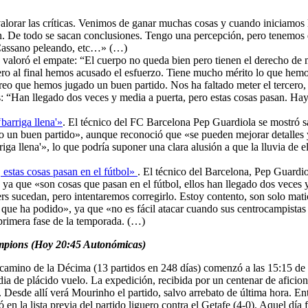
lorar las críticas. Venimos de ganar muchas cosas y cuando iniciamos l
n. De todo se sacan conclusiones. Tengo una percepción, pero tenemos q
 Cassano peleando, etc…» (…)
 valoró el empate: “El cuerpo no queda bien pero tienen el derecho de m
ero al final hemos acusado el esfuerzo. Tiene mucho mérito lo que hemo
reo que hemos jugado un buen partido. Nos ha faltado meter el tercer
: “Han llegado dos veces y media a puerta, pero estas cosas pasan. Hay
barriga llena'»
. El técnico del FC Barcelona Pep Guardiola se mostró sa
o un buen partido», aunque reconoció que «se pueden mejorar detalles 
iga llena'», lo que podría suponer una clara alusión a que la lluvia de e
estas cosas pasan en el fútbol»
. El técnico del Barcelona, Pep Guardi
, ya que «son cosas que pasan en el fútbol, ellos han llegado dos veces
s sucedan, pero intentaremos corregirlo. Estoy contento, son solo matic
que ha podido», ya que «no es fácil atacar cuando sus centrocampistas j
primera fase de la temporada. (…)
ampions (Hoy 20:45 Autonómicas)
 camino de la Décima (13 partidos en 248 días) comenzó a las 15:15 d
ia de plácido vuelo. La expedición, recibida por un centenar de aficion
. Desde allí verá Mourinho el partido, salvo arrebato de última hora. En
en la lista previa del partido liguero contra el Getafe (4-0). Aquel día 