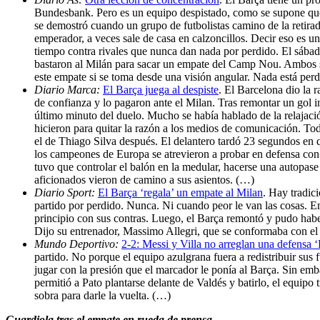
Bundesbank. Pero es un equipo despistado, como se supone que 
se demostró cuando un grupo de futbolistas camino de la retirad
emperador, a veces sale de casa en calzoncillos. Decir eso es 
tiempo contra rivales que nunca dan nada por perdido. El sábado
bastaron al Milán para sacar un empate del Camp Nou. Ambos s
este empate si se toma desde una visión angular. Nada está per
Diario Marca:
El Barça juega al despiste
. El Barcelona dio la 
de confianza y lo pagaron ante el Milan. Tras remontar un gol 
último minuto del duelo. Mucho se había hablado de la relajación
hicieron para quitar la razón a los medios de comunicación. Todo
el de Thiago Silva después. El delantero tardó 23 segundos en q
los campeones de Europa se atrevieron a probar en defensa con 
tuvo que controlar el balón en la medular, hacerse una autopase
aficionados vieron de camino a sus asientos. (…)
Diario Sport:
El Barça ‘regala’ un empate al Milan
. Hay tradic
partido por perdido. Nunca. Ni cuando peor le van las cosas. Em
principio con sus contras. Luego, el Barça remontó y pudo haber
Dijo su entrenador, Massimo Allegri, que se conformaba con el
Mundo Deportivo:
2-2: Messi y Villa no arreglan una defensa ‘
partido. No porque el equipo azulgrana fuera a redistribuir sus f
jugar con la presión que el marcador le ponía al Barça. Sin emb
permitió a Pato plantarse delante de Valdés y batirlo, el equipo
sobra para darle la vuelta. (…)
Guardiola tras el empate en rueda de prensa