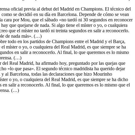
ensa oficial previa al debut del Madrid en Champions. El técnico del
á, como se decidió en su día en Barcelona. Depende de cómo se vean
r la cara por Mou, que el sábado «no tardó ni 30 segundos en reconocer
hay que quejarse de nada. Si algo tiene el míster o yo, o cualquiera
reo que el míster no tardó ni treinta segundos en salir a reconocerlo.
able de nada más». (…)
obre todo en los partidos de Champions entre el Madrid y el Barça,
el míster o yo, o cualquiera del Real Madrid, es que siempre se ha
segundos en salir a reconocerlo. Al final, lo que queremos es lo mismo
 prensa. (…)
r del Real Madrid, ha afirmado hoy, preguntado por las quejas que
cho «lo que pasa». El segundo técnico madridista ha querido dejar
d y al Barcelona, todas las declaraciones que hizo Mourinho
ster o yo, o cualquiera del Real Madrid, es que siempre se ha dicho
os en salir a reconocerlo. Al final, lo que queremos es lo mismo que el
rensa. (…)