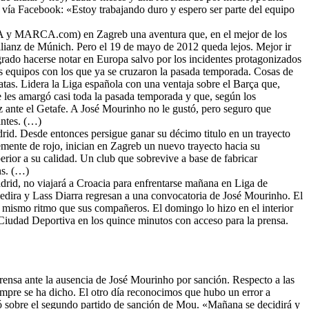
tó vía Facebook: «Estoy trabajando duro y espero ser parte del equipo
CA y MARCA.com) en Zagreb una aventura que, en el mejor de los
 Allianz de Múnich. Pero el 19 de mayo de 2012 queda lejos. Mejor ir
grado hacerse notar en Europa salvo por los incidentes protagonizados
s equipos con los que ya se cruzaron la pasada temporada. Cosas de
oatas. Lidera la Liga española con una ventaja sobre el Barça que,
ue les amargó casi toda la pasada temporada y que, según los
caz ante el Getafe. A José Mourinho no le gustó, pero seguro que
antes. (…)
id. Desde entonces persigue ganar su décimo titulo en un trayecto
emente de rojo, inician en Zagreb un nuevo trayecto hacia su
rior a su calidad. Un club que sobrevive a base de fabricar
ns. (…)
drid, no viajará a Croacia para enfrentarse mañana en Liga de
edira y Lass Diarra regresan a una convocatoria de José Mourinho. El
l mismo ritmo que sus compañeros. El domingo lo hizo en el interior
a Ciudad Deportiva en los quince minutos con acceso para la prensa.
ensa ante la ausencia de José Mourinho por sanción. Respecto a las
empre se ha dicho. El otro día reconocimos que hubo un error a
ó sobre el segundo partido de sanción de Mou. «Mañana se decidirá y