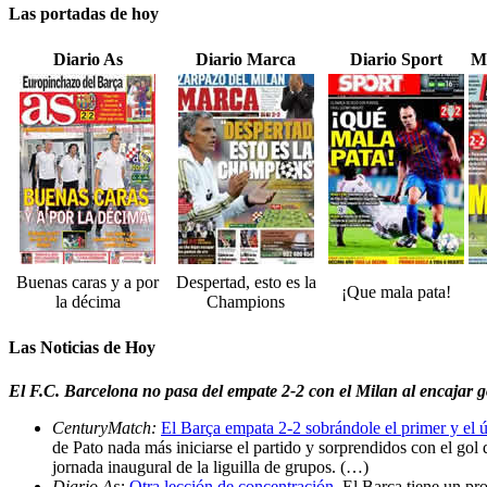
Las portadas de hoy
Diario As
Diario Marca
Diario Sport
M
Buenas caras y a por
Despertad, esto es la
¡Que mala pata!
la décima
Champions
Las Noticias de Hoy
El F.C. Barcelona no pasa del empate 2-2 con el Milan al encajar go
CenturyMatch:
El Barça empata 2-2 sobrándole el primer y el 
de Pato nada más iniciarse el partido y sorprendidos con el gol 
jornada inaugural de la liguilla de grupos. (…)
Diario As:
Otra lección de concentración
. El Barça tiene un pr