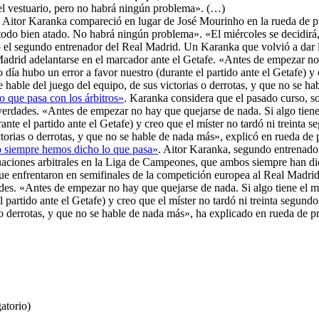
el vestuario, pero no habrá ningún problema». (…)
. Aitor Karanka compareció en lugar de José Mourinho en la rueda de pr
todo bien atado. No habrá ningún problema». «El miércoles se decidir
dijo el segundo entrenador del Real Madrid. Un Karanka que volvió a da
 Madrid adelantarse en el marcador ante el Getafe. «Antes de empezar no 
día hubo un error a favor nuestro (durante el partido ante el Getafe) y c
 hable del juego del equipo, de sus victorias o derrotas, y que no se h
 que pasa con los árbitros»
. Karanka considera que el pasado curso, s
erdades. «Antes de empezar no hay que quejarse de nada. Si algo tiene 
ante el partido ante el Getafe) y creo que el míster no tardó ni treinta 
ctorias o derrotas, y que no se hable de nada más», explicó en rueda de
o siempre hemos dicho lo que pasa»
. Aitor Karanka, segundo entrenado
uaciones arbitrales en la Liga de Campeones, que ambos siempre han di
 que enfrentaron en semifinales de la competición europea al Real Madri
des. «Antes de empezar no hay que quejarse de nada. Si algo tiene el mí
l partido ante el Getafe) y creo que el míster no tardó ni treinta segund
 o derrotas, y que no se hable de nada más», ha explicado en rueda de p
atorio)