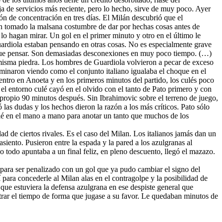
 de servicios más reciente, pero lo hecho, sirve de muy poco. Ayer
ón de concentración en tres días. El Milán descubrió que el
han tomado la malsana costumbre de dar por hechas cosas antes de
o hagan mirar. Un gol en el primer minuto y otro en el último le
rdiola estaban pensando en otras cosas. No es especialmente grave
an que pensar. Son demasiadas desconexiones en muy poco tiempo. (…)
a misma piedra. Los hombres de Guardiola volvieron a pecar de exceso
rminaron viendo como el conjunto italiano igualaba el choque en el
uentro en Anoeta y en los primeros minutos del partido, los culés poco
 el entorno culé cayó en el olvido con el tanto de Pato primero y con
o propio 90 minutos después. Sin Ibrahimovic sobre el terreno de juego,
s dudas y los hechos dieron la razón a los más críticos. Pato sólo
culé en el mano a mano para anotar un tanto que muchos de los
ad de ciertos rivales. Es el caso del Milan. Los italianos jamás dan un
iento. Pusieron entre la espada y la pared a los azulgranas al
 todo apuntaba a un final feliz, en pleno descuento, llegó el mazazo.
 para ser penalizado con un gol que ya pudo cambiar el signo del
sí para concederle al Milan alas en el contragolpe y la posibilidad de
 que estuviera la defensa azulgrana en ese despiste general que
nistrar el tiempo de forma que jugase a su favor. Le quedaban minutos de