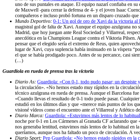
uno de sus puntales en ataque. El equipo nazarí confiaba en su 
de Maxwell -para cerrar la defensa de 4- y el joven Isaac Cuenc
compañeros e incluso probó fortuna en un disparo cruzado que s
Mundo Deportivo:
0-1: Un gol de oro de Xavi da la victoria a
magistral gol de falta de Xavi. Aunque el equipo azulgrana no 
Madrid, que hoy juegan ante Real Sociedad y Villarreal, respect
anecdótica en la Champions League contra el Viktoria Pilsen. Au
pensar que el elegido sería el extremo de Reus, quien aprovech
lugar de Xavi, cuya suplencia había insinuado en la víspera “po
el que se había prodigado poco. Antes de su percance, casi sie
(…)
Guardiola en rueda de prensa tras la victoria
Diario As:
Guardiola: «Con 0-1, todo pudo pasar; un despiste
la circulación». «No hemos estado muy rápidos en la circulación
técnico azulgrana en rueda de prensa. Aunque el Barcelona fue c
«Cuando llevas el resultado de 0-1 todo puede pasar. Cualquier
estudió en los últimos días y que «merece más puntos de los que 
visioné vídeos como el encuentro ante el Villarreal y Atlético
Diario Marca:
Guardiola: «Estuvimos más lentos de lo habitua
noche por 0-1 en Los Cármenes al Granada CF aclarando que «a v
nos generaba lentitud, estuvimos más lentos de lo habitual en la
queríamos, aunque nos ha faltado un poco de circulación. A vece
Diario Sport:
Pep Guardiola: «No hemos estado rápidos en la c