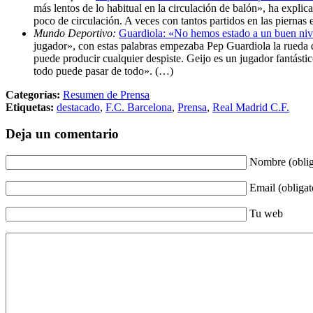
más lentos de lo habitual en la circulación de balón», ha expli
poco de circulación. A veces con tantos partidos en las piernas 
Mundo Deportivo:
Guardiola: «No hemos estado a un buen niv
jugador», con estas palabras empezaba Pep Guardiola la rueda de
puede producir cualquier despiste. Geijo es un jugador fantásti
todo puede pasar de todo». (…)
Categorías:
Resumen de Prensa
Etiquetas:
destacado
,
F.C. Barcelona
,
Prensa
,
Real Madrid C.F.
Deja un comentario
Nombre (oblig
Email (obligat
Tu web