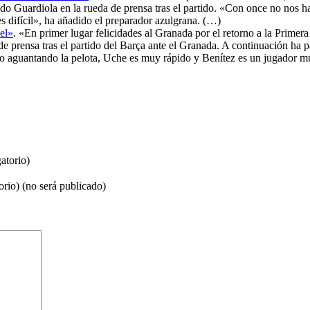
cado Guardiola en la rueda de prensa tras el partido. «Con once no nos h
es difícil», ha añadido el preparador azulgrana. (…)
el»
. «En primer lugar felicidades al Granada por el retorno a la Prime
 prensa tras el partido del Barça ante el Granada. A continuación ha pa
co aguantando la pelota, Uche es muy rápido y Benítez es un jugador mu
atorio)
orio) (no será publicado)