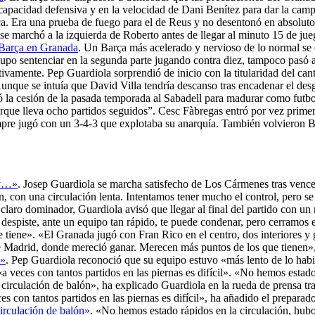
capacidad defensiva y en la velocidad de Dani Benítez para dar la campa
a. Era una prueba de fuego para el de Reus y no desentonó en absoluto.
e marchó a la izquierda de Roberto antes de llegar al minuto 15 de ju
l Barça en Granada
. Un Barça más acelerado y nervioso de lo normal se 
supo sentenciar en la segunda parte jugando contra diez, tampoco pasó
ivamente. Pep Guardiola sorprendió de inicio con la titularidad del can
nque se intuía que David Villa tendría descanso tras encadenar el desga
ó la cesión de la pasada temporada al Sabadell para madurar como futbol
rque lleva ocho partidos seguidos”. Cesc Fàbregas entró por vez primera
mpre jugó con un 3-4-3 que explotaba su anarquía. También volvieron B
 y…»
. Josep Guardiola se marcha satisfecho de Los Cármenes tras vence
, con una circulación lenta. Intentamos tener mucho el control, pero se 
laro dominador, Guardiola avisó que llegar al final del partido con un 
 despiste, ante un equipo tan rápido, te puede condenar, pero cerramos
tiene». «El Granada jugó con Fran Rico en el centro, dos interiores y ge
 de Madrid, donde mereció ganar. Merecen más puntos de los que tienen»
l»
. Pep Guardiola reconoció que su equipo estuvo «más lento de lo habi
eces con tantos partidos en las piernas es difícil». «No hemos estado
 circulación de balón», ha explicado Guardiola en la rueda de prensa tr
s con tantos partidos en las piernas es difícil», ha añadido el preparad
irculación de balón»
. «No hemos estado rápidos en la circulación, hub