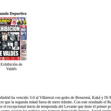
undo Deportivo
Exhibición de
Valdés
Madrid ha vencido 3-0 al Villarreal con goles de Benzemá, Kaká y Di Mar
acer que la segunda mitad fuera de mero trámite. Con este resultado el 
or el excepcional inicio de temporada del Levante que tiene el primer pu
a como asustan las noticias que parecen demasiado buenas. Aquel equip