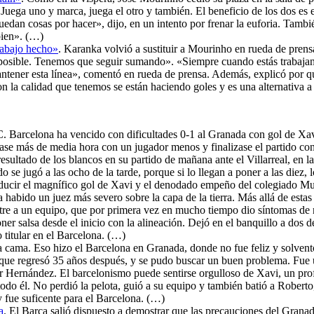
ga uno y marca, juega el otro y también. El beneficio de los dos es el 
dan cosas por hacer», dijo, en un intento por frenar la euforia. Tambi
bien». (…)
trabajo hecho»
. Karanka volvió a sustituir a Mourinho en rueda de prensa
tes posible. Tenemos que seguir sumando». «Siempre cuando estás trabaja
ener esta línea», comentó en rueda de prensa. Además, explicó por qué
 la calidad que tenemos se están haciendo goles y es una alternativa a
.C. Barcelona ha vencido con dificultades 0-1 al Granada con gol de Xav
gase más de media hora con un jugador menos y finalizase el partido con
resultado de los blancos en su partido de mañana ante el Villarreal, en 
o se jugó a las ocho de la tarde, porque si lo llegan a poner a las diez
aducir el magnífico gol de Xavi y el denodado empeño del colegiado Muñ
habido un juez más severo sobre la capa de la tierra. Más allá de estas
tre a un equipo, que por primera vez en mucho tiempo dio síntomas de no 
r salsa desde el inicio con la alineación. Dejó en el banquillo a dos de
 titular en el Barcelona. (…)
 la cama. Eso hizo el Barcelona en Granada, donde no fue feliz y solvent
 que regresó 35 años después, y se pudo buscar un buen problema. Fue
er Hernández. El barcelonismo puede sentirse orgulloso de Xavi, un pro
odo él. No perdió la pelota, guió a su equipo y también batió a Roberto
y fue suficente para el Barcelona. (…)
a
. El Barça salió dispuesto a demostrar que las precauciones del Granada