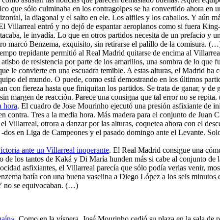
tlético que sólo culminaba en los contragolpes se ha convertido ahora e
zontal, la diagonal y el salto en ele. Los alfiles y los caballos. Y aún m
. El Villarreal entró y no dejó de espantar aeroplanos como si fuera Kin
acaba, le invadía. Lo que en otros partidos necesita de un prefacio y un
ro marcó Benzema, exquisito, sin retirarse el palillo de la comisura. (…
tiempo trepidante permitió al Real Madrid quitarse de encima al Villarr
r atisbo de resistencia por parte de los amarillos, una sombra de lo qu
ue le convierte en una escuadra temible. A estas alturas, el Madrid ha 
quipo del mundo. O puede, como está demostrando en los últimos partid
tan con fiereza hasta que finiquitan los partidos. Se trata de ganar, y 
 sin margen de reacción. Parece una consigna que tal error no se repita.
a hora
. El cuadro de Jose Mourinho ejecutó una presión asfixiante de ini
s en contra. Tres a la media hora. Más madera para el conjunto de Juan 
Y el Villarreal, otrora a danzar por las alturas, coquetea ahora con el 
s -dos en Liga de Campeones y el pasado domingo ante el Levante. Sol
toria ante un Villarreal inoperante
. El Real Madrid consigue una cómoda
de los tantos de Kaká y Di María hunden más si cabe al conjunto de la 
ocidad asfixiantes, el Villarreal parecía que sólo podía verlas venir, m
 Benzema batía con una buena vaselina a Diego López a los seis minuto
. Y no se equivocaban. (…)
uaín»
. Como en la víspera, José Mourinho cedió su plaza en la sala de 