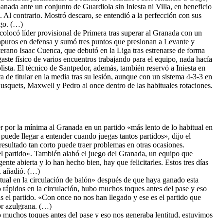
nada ante un conjunto de Guardiola sin Iniesta ni Villa, en beneficio
 Al contrario. Mostró descaro, se entendió a la perfección con sus
ego. (…)
colocó líder provisional de Primera tras superar al Granada con un
 apuros en defensa y sumó tres puntos que presionan a Levante y
terano Isaac Cuenca, que debutó en la Liga tras estrenarse de forma
ste físico de varios encuentros trabajando para el equipo, nada hacía
ista. El técnico de Santpedor, además, también reservó a Iniesta en
 de titular en la media tras su lesión, aunque con un sistema 4-3-3 en
usquets, Maxwell y Pedro al once dentro de las habituales rotaciones.
r por la mínima al Granada en un partido «más lento de lo habitual en
puede llegar a entender cuando juegas tantos partidos», dijo el
resultado tan corto puede traer problemas en otras ocasiones.
 el partido». También alabó el juego del Granada, un equipo que
nte abierta y lo han hecho bien, hay que felicitarles. Estos tres días
, añadió. (…)
tual en la circulación de balón» después de que haya ganado esta
 rápidos en la circulación, hubo muchos toques antes del pase y eso
as el partido. «Con once no nos han llegado y ese es el partido que
or azulgrana. (…)
o muchos toques antes del pase y eso nos generaba lentitud, estuvimos