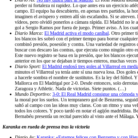
perder ni fortaleza ni rapidez. Lo que antes era un ejercicio a
campo. El equipo ha descubierto, en apenas tres partidos, la hori
imaginen el avispero y entren allí sin escafandra. Si se atreven
vídeos, pero olvidó ponerlos a cámara rápida. El Madrid no le at
gol a Sergio Ramos por fuera de juego. Primer aviso. A los cuat
Diario Marca:
El Madrid activa el modo caníbal
. Otro primer 
los blancos les sobró con el primer tiempo para borrar cualquie
combinó presión, posesión y contra. Una variedad de registros q
buscar con descaro las contras, que ejecuta como ningún otro e
Este nuevo registro se basa en la presión, que los blancos ejecu
anterior en los que se dejaban ir tiempos enteros, muchas veces
Diario Sport:
El Madrid endosó tres goles al Villarreal en medi
minutos el Villarreal ya tenía ante sí una nueva losa. Dos gole
a hacerle sombra el nombre de sustitutos. Es la ley del fútbol. 
Mallorca en El Madrigal por 2-0. Desde entonces, solo derrota
Zaragoza y Athletic. Nada de victorias. Siete puntos. (…)
Mundo Deportivo:
3-0: El Real Madrid consigue una cómoda vic
la moral por los suelos. Un tempranero gol de Benzema, seguido 
saltó al campo con las ideas muy claras. Con un ritmo y una vel
todos los colores. Y poco tardó en notar el agijón madridista.
Bernabéu presentía un recital parecido al visto ante el Málaga
Karanka en rueda de prensa tras la victoria
Diario As:
Karanka: «Estamos felices con Benzema y con Hig