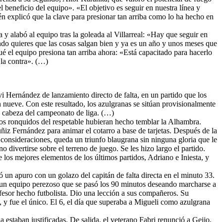
beneficio del equipo». «El objetivo es seguir en nuestra línea y
én explicó que la clave para presionar tan arriba como lo ha hecho en
 y alabó al equipo tras la goleada al Villarreal: «Hay que seguir en
ndo quieres que las cosas salgan bien y ya es un año y unos meses que
 el equipo presiona tan arriba ahora: «Está capacitado para hacerlo
 la contra». (…)
i Hernández de lanzamiento directo de falta, en un partido que los
 nueve. Con este resultado, los azulgranas se sitúan provisionalmente
la cabeza del campeonato de liga. (…)
, los ronquidos del respetable hubieran hecho temblar la Alhambra.
iz Fernández para animar el cotarro a base de tarjetas. Después de la
 consideraciones, queda un triunfo blaugrana sin ninguna gloria que le
divertirse sobre el terreno de juego. Se les hizo largo el partido.
 los mejores elementos de los últimos partidos, Adriano e Iniesta, y
ó un apuro con un golazo del capitán de falta directa en el minuto 33.
 un equipo perezoso que se pasó los 90 minutos deseando marcharse a
fesor hecho futbolista. Dio una lección a sus compañeros. Su
, y fue el único. El 6, el día que superaba a Migueli como azulgrana
 estaban justificadas. De salida, el veterano Fabri renunció a Geijo,