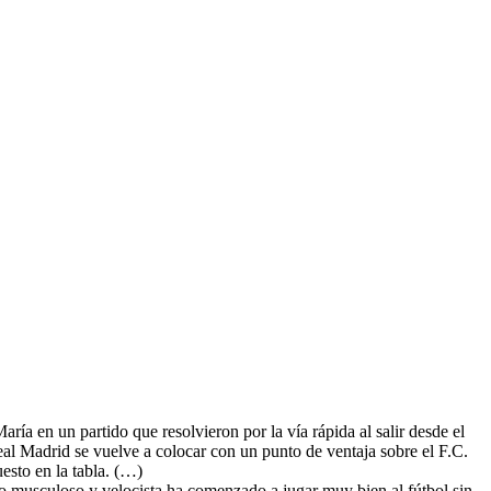
ía en un partido que resolvieron por la vía rápida al salir desde el
Real Madrid se vuelve a colocar con un punto de ventaja sobre el F.C.
esto en la tabla. (…)
o musculoso y velocista ha comenzado a jugar muy bien al fútbol sin