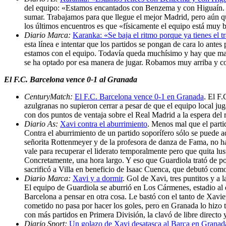
del equipo: «Estamos encantados con Benzema y con Higuaín. Jue
sumar. Trabajamos para que llegue el mejor Madrid, pero aún que
los últimos encuentros es que «físicamente el equipo está muy 
Diario Marca:
Karanka: «Se baja el ritmo porque ya tienes el 
esta línea e intentar que los partidos se pongan de cara lo an
estamos con el equipo. Todavía queda muchísimo y hay que mant
se ha optado por esa manera de jugar. Robamos muy arriba y con
El F.C. Barcelona vence 0-1 al Granada
CenturyMatch:
El F.C. Barcelona vence 0-1 en Granada
. El F
azulgranas no supieron cerrar a pesar de que el equipo local ju
con dos puntos de ventaja sobre el Real Madrid a la espera del 
Diario As:
Xavi contra el aburrimiento
. Menos mal que el partid
Contra el aburrimiento de un partido soporífero sólo se puede 
señorita Rottenmeyer y de la profesora de danza de Fama, no ha 
vale para recuperar el liderato temporalmente pero que quita lus
Concretamente, una hora largo. Y eso que Guardiola trató de pone
sacrificó a Villa en beneficio de Isaac Cuenca, que debutó como
Diario Marca:
Xavi y a dormir
. Gol de Xavi, tres puntitos y a
El equipo de Guardiola se aburrió en Los Cármenes, estadio al
Barcelona a pensar en otra cosa. Le bastó con el tanto de Xavi
cometido no pasa por hacer los goles, pero en Granada lo hizo t
con más partidos en Primera División, la clavó de libre directo 
Diario Sport:
Un golazo de Xavi desatasca al Barça en Granad