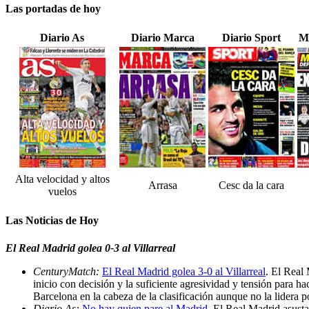
Las portadas de hoy
Diario As
Diario Marca
Diario Sport
M
Alta velocidad y altos
Arrasa
Cesc da la cara
vuelos
Las Noticias de Hoy
El Real Madrid golea 0-3 al Villarreal
CenturyMatch:
El Real Madrid golea 3-0 al Villarreal
. El Real 
inicio con decisión y la suficiente agresividad y tensión para h
Barcelona en la cabeza de la clasificación aunque no la lidera p
Diario As:
No hay quien pare al Madrid
. El Real Madrid asust