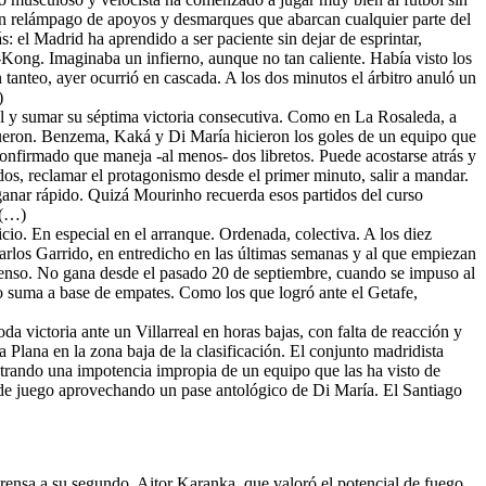
n un relámpago de apoyos y desmarques que abarcan cualquier parte del
ás: el Madrid ha aprendido a ser paciente sin dejar de esprintar,
g-Kong. Imaginaba un infierno, aunque no tan caliente. Había visto los
 tanteo, ayer ocurrió en cascada. A los dos minutos el árbitro anuló un
)
eal y sumar su séptima victoria consecutiva. Como en La Rosaleda, a
e fueron. Benzema, Kaká y Di María hicieron los goles de un equipo que
confirmado que maneja -al menos- dos libretos. Puede acostarse atrás y
os, reclamar el protagonismo desde el primer minuto, salir a mandar.
de ganar rápido. Quizá Mourinho recuerda esos partidos del curso
 (…)
cio. En especial en el arranque. Ordenada, colectiva. A los diez
Carlos Garrido, en entredicho en las últimas semanas y al que empiezan
descenso. No gana desde el pasado 20 de septiembre, cuando se impuso al
o suma a base de empates. Como los que logró ante el Getafe,
 victoria ante un Villarreal en horas bajas, con falta de reacción y
Plana en la zona baja de la clasificación. El conjunto madridista
ostrando una impotencia impropia de un equipo que las ha visto de
s de juego aprovechando un pase antológico de Di María. El Santiago
prensa a su segundo, Aitor Karanka, que valoró el potencial de fuego