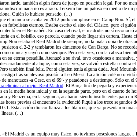
ñaron tarde, también algún fuera de juego en posición legal. Por no me
cia indiscriminada no es atraco. Teixeira fue un patoso en medio de un p
elona. Quién lo hubiera pensado. (…)
 que el mundo se acaba en 2012 pudo cumplirse en el Camp Nou. Sí, el 
en futbolistas eternos. Estaba escrito el sino del Clásico, pero el guió
lo intentó en el Bernabéu. En casa del rival, el madridismo sí reconoció
natoria en el bolsillo, eso parecía, cuando pudo llegar sin cartera. Hast
amp Nou estaba el Real Madrid de siempre, no la mala copia de otras oc
a pusieron el 2-2 y temblaron los cimientos de Can Barça. No se recorda
como nunca y cayó como siempre. Pero esta vez, con la cabeza bien alta.
n su eterna pesadilla. Atenazó a su rival, tuvo ocasiones a mansalva, y
 o descaradamente al ataque, como esta vez, se volvió a estrellar cont
Pero también final feliz. Por si alguien tenía alguna duda, José Mourinh
castigo tras su alevoso pisotón a Leo Messi. La afición culé no olvidó s
o de manotazos -a Cesc, en el 69′- y patadones a destiempo. Sólo en el 
para eliminar al mejor Real Madrid
. El Barça tiró de pegada y experiencia
n la media hora inicial y en la segunda parte, pero en el cuarto de hora 
tiano y Benzema, en la segunda, acabaron siendo insuficientes para un R
as horas previas al encuentro la evidenció Piqué a los trece segundos d
 el 0-1. Esta acción dio confianza a los blancos, que ya presentaron un
 líneas. (…)
. «El Madrid es un equipo muy físico, no tuvimos posesiones largas… P