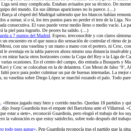
 la Liga será muy complicada. Estaban avisados por su técnico. De moment
equipo del mundo. En sus últimas apariciones no lo parece. (…)
el Barça al césped del Madrigal sabiendo que los blancos habían remontad
s a sumar, sí o sí, los tres puntos para no perder el tren de la Liga. No
ada consecutiva. El vaso puede verse medio lleno o medio vacío. La par
rá la piel para lograrlo. De peores ha salido. (…)
 queda a 7 puntos del Madrid
. Espeso, irreconocible y con claros síntomas
en un encuentro en el que nunca dio sensación de controlar el ritmo de
Messi, con una vaselina y un mano a mano con el portero, ni Cesc, con un
id le aventaja en la tabla parecen ahora mismo una distancia insalvable
ién en mirar hacia otros horizontes como la Copa del Rey o la Liga de 
n varias ocasiones. En el centro del campo, dio entrada a Busquets y M
s Xavi y Cesc se colocaban en la de delantera. Con Messi de falso ‘9’,
 faltó poco para poder culminar un par de buenas internadas. La mejor o
ón, su vaselina sobre Diego López se marchó rozando el palo. Todo pare
»
. «Hemos jugado muy bien y corrido mucho. Quedan 18 partidos y qui
jo Josep Guardiola tras el empate del Barcelona ante el Villarreal. «Q
ue estar a siete», reconoció Guardiola, pero elogió el trabajo de los s
a pero la valoración es que estoy satisfecho, sobre todo después del tra
ho todo para ganar»
. Pep Guardiola reconocía tras el partido que la sit