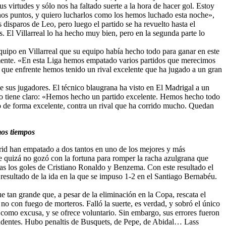
 virtudes y sólo nos ha faltado suerte a la hora de hacer gol. Estoy
hos puntos, y quiero lucharlos como los hemos luchado esta noche»,
disparos de Leo, pero luego el partido se ha revuelto hasta el
 El Villarreal lo ha hecho muy bien, pero en la segunda parte lo
quipo en Villarreal que su equipo había hecho todo para ganar en este
ualmente. «En esta Liga hemos empatado varios partidos que merecimos
s que enfrente hemos tenido un rival excelente que ha jugado a un gran
e sus jugadores. El técnico blaugrana ha visto en El Madrigal a un
 lo tiene claro: «Hemos hecho un partido excelente. Hemos hecho todo
o de forma excelente, contra un rival que ha corrido mucho. Quedan
mos tiempos
rid han empatado a dos tantos en uno de los mejores y más
e quizá no gozó con la fortuna para romper la racha azulgrana que
tras los goles de Cristiano Ronaldo y Benzema. Con este resultado el
 resultado de la ida en la que se impuso 1-2 en el Santiago Bernabéu.
e tan grande que, a pesar de la eliminación en la Copa, rescata el
o con fuego de morteros. Falló la suerte, es verdad, y sobró el único
e como excusa, y se ofrece voluntario. Sin embargo, sus errores fueron
cendentes. Hubo penaltis de Busquets, de Pepe, de Abidal… Lass