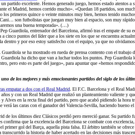
o un partido excelente. Hemos generado juego, hemos estado atentos a sus
zo ante el Madrid, hemos corrido mucho». «Quedan 18 partidos, son muc
do los primeros quince o veinte minutos muy bien, hemos tenido muchos 
 Cani… son futbolistas que juegan muy bien al espacio, son muy rápidos.
 haremos una buena temporada». (…)
 Pep Guardiola, entrenador del Barcelona, afirmó tras el empate de su e
a a cinco puntos del líder que a los siete en los que se encuentra act
la dentro y por eso estoy satisfecho con el equipo, ya que no olvidamo
. Guardiola se ha mostrado en rueda de prensa contento con el trabajo d
d, Guardiola ha dicho que van a luchar todos los puntos. Pep Guardiola
ntro, pero esto es parte del juego», para apuntar que «hemos respondid
uno de los mejores y más emocionantes partidos del siglo de los últi
 tras empatar a dos con el Real Madrid
. El F.C. Barcelona y el Real Mad
os años y con un Real Madrid que realizó un planteamiento valiente y qu
 y Alves en la recta final del partido, pero que acabó pidiendo la hora 
e verá las caras con el ganador del Valencia-Sevilla, haciendo bueno el
id de los últimos diez Clásicos perdió pero mereció ganar. Su partido fu
s confirma que la excelencia del Barcelona se combate con excelencia, n
l primer gol del Barça, aquella pista falsa. El árbitro también se ofrec
 transcurrido la historia de haber acertado en las decisiones más tras