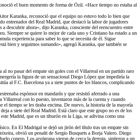
conoció el buen momento de forma de Özil. «Hace tiempo no estaba al
Aitor Karanka, reconoció que el equipo no estuvo todo lo bien que
ndo entrenador del Real Madrid, que destacó la labor de jugadores
 descubrir ahora», dijo Karanka, consciente del reencuentro entre
eu. Siempre se quiere lo mejor de cada uno y Cristiano ha estado a un
umula experiencia para saber lo que se necesita de él. Sigue
po está bien y seguimos sumando», agregó Karanka, que también se
al no pasar del empate sin goles con el Villarreal en un partido raro
 emergería la figura de un sensacional Diego López que impediría la
 sitúa al F.C. Barcelona ya a siete puntos de los blancos, complicando
 estrenaba espónsor en mandarín y que resistió aferrado a una
Villarreal con lo puesto, inventaron más de la cuenta y cuando
l tiempo se les tiraba encima. De nuevo, la historia de la mayoría
deja a siete del Real Madrid. Está claro que este grupo no es de los
a este Madrid, que es un tiburón en la Liga, se adivina como una
sico. En El Madrigal se dejó un jirón del título tras un empate sin
 Teixeira, obvió un penalti de Sergio Busquets a Borja Valero. Diego
uelo copero. Los azulgrana vieron de cerca la derrota, sintieron a un