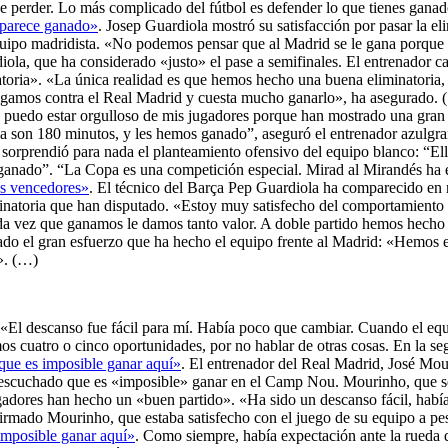
 perder. Lo más complicado del fútbol es defender lo que tienes ganado.
a parece ganado»
. Josep Guardiola mostró su satisfacción por pasar la el
l equipo madridista. «No podemos pensar que al Madrid se le gana porque
ola, que ha considerado «justo» el pase a semifinales. El entrenador c
toria». «La única realidad es que hemos hecho una buena eliminatoria, 
ugamos contra el Real Madrid y cuesta mucho ganarlo», ha asegurado.
o puedo estar orgulloso de mis jugadores porque han mostrado una gran 
ria son 180 minutos, y les hemos ganado”, aseguró el entrenador azulgra
e sorprendió para nada el planteamiento ofensivo del equipo blanco: “El
s ganado”. “La Copa es una competición especial. Mirad al Mirandés ha e
os vencedores»
. El técnico del Barça Pep Guardiola ha comparecido en r
minatoria que han disputado. «Estoy muy satisfecho del comportamiento
da vez que ganamos le damos tanto valor. A doble partido hemos hecho 
cado el gran esfuerzo que ha hecho el equipo frente al Madrid: «Hemos e
». (…)
 «El descanso fue fácil para mí. Había poco que cambiar. Cuando el eq
s cuatro o cinco oportunidades, por no hablar de otras cosas. En la 
que es imposible ganar aquí»
. El entrenador del Real Madrid, José Mou
a escuchado que es «imposible» ganar en el Camp Nou. Mourinho, que se
adores han hecho un «buen partido». «Ha sido un descanso fácil, había
firmado Mourinho, que estaba satisfecho con el juego de su equipo a pe
imposible ganar aquí»
. Como siempre, había expectación ante la rueda d