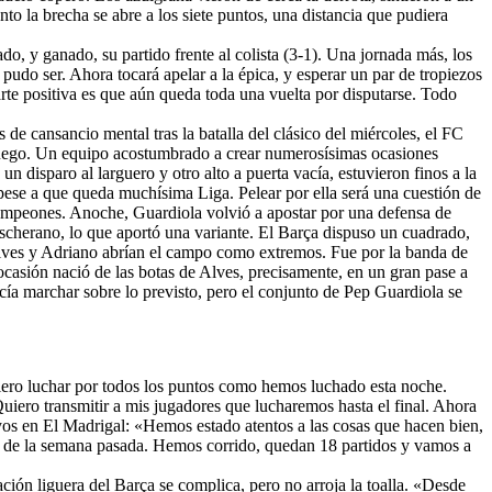
o la brecha se abre a los siete puntos, una distancia que pudiera
o, y ganado, su partido frente al colista (3-1). Una jornada más, los
 pudo ser. Ahora tocará apelar a la épica, y esperar un par de tropiezos
te positiva es que aún queda toda una vuelta por disputarse. Todo
 de cansancio mental tras la batalla del clásico del miércoles, el FC
 juego. Un equipo acostumbrado a crear numerosísimas ocasiones
 disparo al larguero y otro alto a puerta vacía, estuvieron finos a la
 pese a que queda muchísima Liga. Pelear por ella será una cuestión de
Campeones. Anoche, Guardiola volvió a apostar por una defensa de
ascherano, lo que aportó una variante. El Barça dispuso un cuadrado,
 Alves y Adriano abrían el campo como extremos. Fue por la banda de
casión nació de las botas de Alves, precisamente, en un gran pase a
cía marchar sobre lo previsto, pero el conjunto de Pep Guardiola se
ero luchar por todos los puntos como hemos luchado esta noche.
uiero transmitir a mis jugadores que lucharemos hasta el final. Ahora
uyos en El Madrigal: «Hemos estado atentos a las cosas que hacen bien,
bajo de la semana pasada. Hemos corrido, quedan 18 partidos y vamos a
uación liguera del Barça se complica, pero no arroja la toalla. «Desde