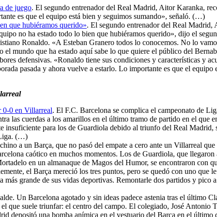
a de juego
. El segundo entrenador del Real Madrid, Aitor Karanka, re
rtante es que el equipo está bien y seguimos sumando», señaló. (…)
bien que hubiéramos querido»
. El segundo entrenador del Real Madrid, 
equipo no ha estado todo lo bien que hubiéramos querido», dijo el segu
istiano Ronaldo. «A Esteban Granero todos lo conocemos. No lo vamos a
do el mundo que ha estado aquí sabe lo que quiere el público del Bernab
labores defensivas. «Ronaldo tiene sus condiciones y características y ac
mporada pasada y ahora vuelve a estarlo. Lo importante es que el equi
larreal
 0-0 en Villarreal
. El F.C. Barcelona se complica el campeonato de Liga 
ntra las cuerdas a los amarillos en el último tramo de partido en el que
nte insuficiente para los de Guardiola debido al triunfo del Real Madrid,
Liga. (…)
 chino a un Barça, que no pasó del empate a cero ante un Villarreal que
rcelona caótico en muchos momentos. Los de Guardiola, que llegaron a 
ortadelo en un almanaque de Magos del Humor, se encontraron con que e
lemente, el Barça mereció los tres puntos, pero se quedó con uno que le 
sta más grande de sus vidas deportivas. Remontarle dos partidos y pico 
alde. Un Barcelona agotado y sin ideas padece astenia tras el último Clá
n el que suele triunfar: el centro del campo. El colegiado, José Antonio
id depositó una bomba anímica en el vestuario del Barça en el último d