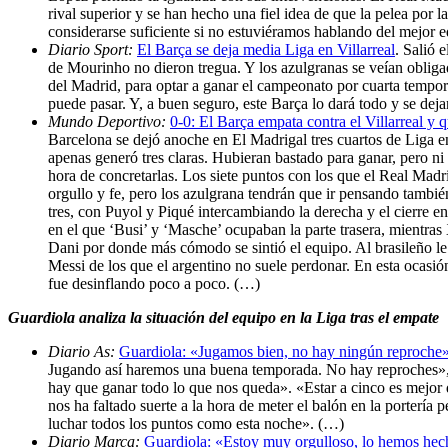
rival superior y se han hecho una fiel idea de que la pelea por
considerarse suficiente si no estuviéramos hablando del mejor 
Diario Sport:
El Barça se deja media Liga en Villarreal
. Salió 
de Mourinho no dieron tregua. Y los azulgranas se veían obligado
del Madrid, para optar a ganar el campeonato por cuarta tempor
puede pasar. Y, a buen seguro, este Barça lo dará todo y se deja
Mundo Deportivo:
0-0: El Barça empata contra el Villarreal y
Barcelona se dejó anoche en El Madrigal tres cuartos de Liga 
apenas generó tres claras. Hubieran bastado para ganar, pero ni 
hora de concretarlas. Los siete puntos con los que el Real Madr
orgullo y fe, pero los azulgrana tendrán que ir pensando tamb
tres, con Puyol y Piqué intercambiando la derecha y el cierre e
en el que ‘Busi’ y ‘Masche’ ocupaban la parte trasera, mientra
Dani por donde más cómodo se sintió el equipo. Al brasileño le
Messi de los que el argentino no suele perdonar. En esta ocasi
fue desinflando poco a poco. (…)
Guardiola analiza la situación del equipo en la Liga tras el empate
Diario As:
Guardiola: «Jugamos bien, no hay ningún reproche
Jugando así haremos una buena temporada. No hay reproches», di
hay que ganar todo lo que nos queda». «Estar a cinco es mejor q
nos ha faltado suerte a la hora de meter el balón en la porterí
luchar todos los puntos como esta noche». (…)
Diario Marca:
Guardiola: «Estoy muy orgulloso, lo hemos hec