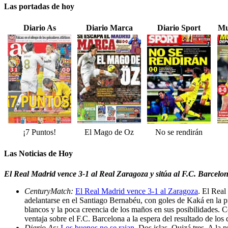
Las portadas de hoy
Diario As
Diario Marca
Diario Sport
Mu
¡7 Puntos!
El Mago de Oz
No se rendirán
Las Noticias de Hoy
El Real Madrid vence 3-1 al Real Zaragoza y sitúa al F.C. Barcelon
CenturyMatch:
El Real Madrid vence 3-1 al Zaragoza
. El Real
adelantarse en el Santiago Bernabéu, con goles de Kaká en la pri
blancos y la poca creencia de los maños en sus posibilidades. C
ventaja sobre el F.C. Barcelona a la espera del resultado de los 
Diario As:
Los buenos no se rajan
. Dos islas. Quizá tres. A l