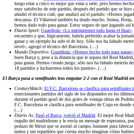
luego estar a cinco es mejor que estar a siete, pero hemos hech
muy satisfecho de este partido, después del partido que se hi
añadió el técnico culé, que analizó así el partido: «Hemos juga
descanso. El Villarreal también ha tirado mucho. Senna, Borja,
hemos dado todo para ganar. Estoy seguro de que jugando así
Diario Sport:
Guardiola: «Lo intentaremos todo hasta el final»
.
encuentro y que, lógicamente, habría preferido acabar la jornad
ganar y un ejemplo ha sido el de hoy. Sólo nos ha faltado meter
nivel», agregó el técnico del Barcelona. (…)
Mundo Deportivo:
Guardiola: «Hemos hecho todo para ganar»
buen Barça y, pese a la distancia que le separa del Real Madri
para ganar. Hemos creado juego, sólo nos ha faltado meterla de
18 partidos y lucharemos todos los puntos». (…)
El Barça pasa a semifinales tras empatar 2-2 con el Real Madrid en 
CenturyMatch:
El F.C. Barcelona se clasifica para semifinales
emocionantes partidos del siglo de los disputados en los últim
durante el partido gozó de dos goles de ventaja obras de Pedrito
F.C. Barcelona se clasifica para semifinales de Copa en donde s
(…)
Diario As:
Pasó el Barça, volvió el Madrid
. El mejor Real Madr
orgullo del madridismo y le envía un mensaje de esperanza, pue
pedazo de Messi que se asomó al campo, bastante para fabricar e
tantos y tan repartidos que cuesta mucho imaginar cómo hubiera