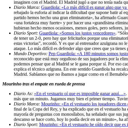
imaginen con el Madrid. El Madrid jugó a que no tenía nada que
Diario Marca:
Guardiola: «Lo más difícil es ganar algo que y
rebajado la euforia al indicar la dificultad que supone batir a
partido hemos hecho una gran eliminatoria», ha afirmado Guardi
«una fortaleza muy fuerte» y por hacer una «grandísima elimina
hubieran hecho menos ocasiones, menos goles, pero señores, j
Diario Sport:
Guardiola: «Somos los justos vencedores»
. “Sól
de tener un 2-0, pero hay que felicitarlos porque una eliminato
estas victorias”, recordó. Y es que al entrenador azulgrana no l
ataque. Lo más difícil es defender algo que crees que ya tiene
Mundo Deportivo:
Pep Guardiola: «A 180 minutos somos just
reconocido que está muy orgulloso de sus jugadores por la eli
podemos pensar que al Madrid se le gana porque sí. Por eso ca
explica el técnico azlgrana. En este sentido Guardiola ha recal
Madrid. Sabíamos que no íbamos a jugar como en el Bernabéu
Mourinho tras el empate en rueda de prensa
Diario As:
«En el vestuario oí que es imposible ganar aquí…»
.
más que un minuto. Jugamos muy bien el primer tiempo. Tuvimo
Diario Marca:
Mourinho: «En el vestuario los jugadores dicen 
final de la Copa del Rey, y ha explicado que en el vestuario h
mayoría de preguntas con monosílabos, ha señalado que sus jug
descanso se hace corto, hoy lo podía decir en un minuto», ha a
Diario Sport:
Mourinho: «En el vestuario he oído decir que es 