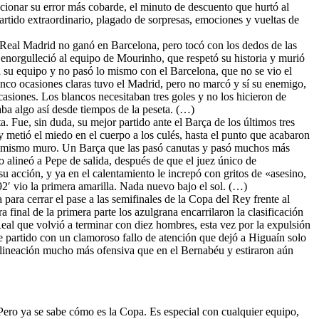
ncionar su error más cobarde, el minuto de descuento que hurtó al
artido extraordinario, plagado de sorpresas, emociones y vueltas de
Real Madrid no ganó en Barcelona, pero tocó con los dedos de las
n enorgulleció al equipo de Mourinho, que respetó su historia y murió
 a su equipo y no pasó lo mismo con el Barcelona, que no se vio el
a cinco ocasiones claras tuvo el Madrid, pero no marcó y sí su enemigo,
asiones. Los blancos necesitaban tres goles y no los hicieron de
ba algo así desde tiempos de la peseta. (…)
 Fue, sin duda, su mejor partido ante el Barça de los últimos tres
 metió el miedo en el cuerpo a los culés, hasta el punto que acabaron
ra el mismo muro. Un Barça que las pasó canutas y pasó muchos más
o alineó a Pepe de salida, después de que el juez único de
u acción, y ya en el calentamiento le increpó con gritos de «asesino,
92′ vio la primera amarilla. Nada nuevo bajo el sol. (…)
 para cerrar el pase a las semifinales de la Copa del Rey frente al
final de la primera parte los azulgrana encarrilaron la clasificación
eal que volvió a terminar con diez hombres, esta vez por la expulsión
e partido con un clamoroso fallo de atención que dejó a Higuaín solo
a alineación mucho más ofensiva que en el Bernabéu y estiraron aún
ero ya se sabe cómo es la Copa. Es especial con cualquier equipo,