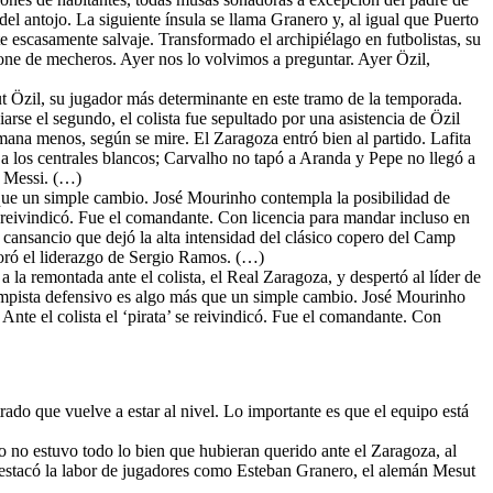
del antojo. La siguiente ínsula se llama Granero y, al igual que Puerto
te escasamente salvaje. Transformado el archipiélago en futbolistas, su
one de mecheros. Ayer nos lo volvimos a preguntar. Ayer Özil,
 Özil, su jugador más determinante en este tramo de la temporada.
arse el segundo, el colista fue sepultado por una asistencia de Özil
ana menos, según se mire. El Zaragoza entró bien al partido. Lafita
o a los centrales blancos; Carvalho no tapó a Aranda y Pepe no llegó a
o Messi. (…)
 que un simple cambio. José Mourinho contempla la posibilidad de
 se reivindicó. Fue el comandante. Con licencia para mandar incluso en
 cansancio que dejó la alta intensidad del clásico copero del Camp
oró el liderazgo de Sergio Ramos. (…)
la remontada ante el colista, el Real Zaragoza, y despertó al líder de
ocampista defensivo es algo más que un simple cambio. José Mourinho
 Ante el colista el ‘pirata’ se reivindicó. Fue el comandante. Con
do que vuelve a estar al nivel. Lo importante es que el equipo está
 no estuvo todo lo bien que hubieran querido ante el Zaragoza, al
destacó la labor de jugadores como Esteban Granero, el alemán Mesut