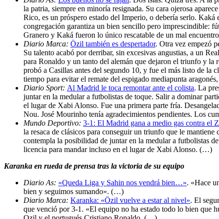
la patria, siempre en minoría resignada. Su cara ojerosa aparece
Rico, es un próspero estado del Imperio, o debería serlo. Kaká e
congregación garantiza un bien sencillo pero imprescindible: 
Granero y Kaká fueron lo único rescatable de un mal encuentro.
Diario Marca:
Özil también es despertador
. Otra vez empezó pe
Su talento acabó por derribar, sin excesivas angustias, a un Rea
para Ronaldo y un tanto del alemán que dejaron el triunfo y la
probó a Casillas antes del segundo 10, y fue el más listo de la 
tiempo para evitar el remate del espigado mediapunta aragonés
Diario Sport:
Al Madrid le toca remontar ante el colista
. La pr
juntar en la medular a futbolistas de toque. Salir a dominar part
el lugar de Xabi Alonso. Fue una primera parte fría. Desangelad
Nou. José Mourinho tenía agradecimientos pendientes. Los cump
Mundo Deportivo:
3-1: El Madrid gana a medio gas contra el 
la resaca de clásicos para conseguir un triunfo que le mantien
contempla la posibilidad de juntar en la medular a futbolistas de
licencia para mandar incluso en el lugar de Xabi Alonso. (…)
Karanka en rueda de prensa tras la victoria de su equipo
Diario As:
«Queda Liga y Sahin nos vendrá bien…»
. «Hace un
bien y seguimos sumando». (…)
Diario Marca:
Karanka: «Özil vuelve a estar al nivel»
. El segu
que venció por 3-1. «El equipo no ha estado todo lo bien que 
Ozil y el portugués Cristiano Ronaldo. (…)