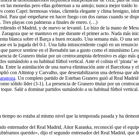
 en las monedas pero ellas gobiernan a su antojo; nunca mejor traído lo 
s como Capri: hermosas vistas, clientela elegante y clima benigno, islo
fútbol. Para qué empeñarse en hacer fuego con dos ramas cuando se disp
 Tres playas con palmeras a finales de enero. (…)
rdiendo el Madrid, y de nuevo se levantó. Lo hizo de la mano de Mesut
l Zaragoza que se mantuvo en pie durante el primer acto. Nada más inici
 renta blanca sobre el Barça a buen recaudo. Una semana más. O una sem
clase en la jugada del 0-1. Una falta intrascendente cogió en un renunci
, que parece sentirse en el Bernabén tan a gusto como el mismísimo Le
esencia de Granero titular por un centrocampista defensivo es algo más
idos sumándolo a su habitual fútbol vertical. Ante el colista el ‘pirata’
a. Entre la asimilación de una nueva eliminación ante el Barcelona y el
lió con Altintop y Carvalho, que desestabilizaron una defensa que añ
Zaragoza
. Un completo partido de Esteban Granero guió al Real Madrid a 
e como sólido líder (3-1). La presencia de Granero titular por un centr
 toque. Salir a dominar partidos sumándolo a su habitual fútbol vertical.
 tiempo no estaba al mismo nivel que la temporada pasada y ha demostra
ndo entrenador del Real Madrid, Aitor Karanka, reconoció que el equipo
hubiéramos querido», dijo el segundo entrenador del Real Madrid, que 