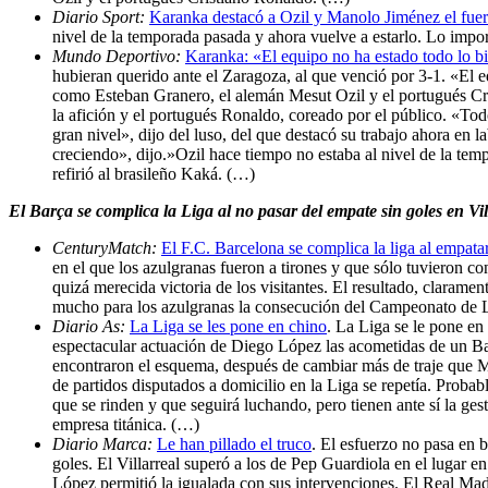
Diario Sport:
Karanka destacó a Ozil y Manolo Jiménez el fuer
nivel de la temporada pasada y ahora vuelve a estarlo. Lo impo
Mundo Deportivo:
Karanka: «El equipo no ha estado todo lo 
hubieran querido ante el Zaragoza, al que venció por 3-1. «El 
como Esteban Granero, el alemán Mesut Ozil y el portugués Cr
la afición y el portugués Ronaldo, coreado por el público. «To
gran nivel», dijo del luso, del que destacó su trabajo ahora en 
creciendo», dijo.»Ozil hace tiempo no estaba al nivel de la te
refirió al brasileño Kaká. (…)
El Barça se complica la Liga al no pasar del empate sin goles en Vil
CenturyMatch:
El F.C. Barcelona se complica la liga al empatar
en el que los azulgranas fueron a tirones y que sólo tuvieron co
quizá merecida victoria de los visitantes. El resultado, clarame
mucho para los azulgranas la consecución del Campeonato de 
Diario As:
La Liga se les pone en chino
. La Liga se le pone en
espectacular actuación de Diego López las acometidas de un Ba
encontraron el esquema, después de cambiar más de traje que M
de partidos disputados a domicilio en la Liga se repetía. Probab
que se rinden y que seguirá luchando, pero tienen ante sí la ge
empresa titánica. (…)
Diario Marca:
Le han pillado el truco
. El esfuerzo no pasa en b
goles. El Villarreal superó a los de Pep Guardiola en el lugar e
López permitió la igualada con sus intervenciones. El Real Madr