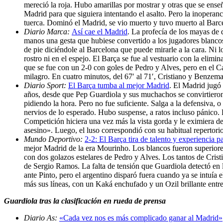
mereció la roja. Hubo amarillas por mostrar y otras que se ense
Madrid para que siguiera intentando el asalto. Pero la inoperan
tuerca. Dominó el Madrid, se vio muerto y tuvo muerto al Barc
Diario Marca:
Así cae el Madrid
. La profecía de los mayas de
manos una gesta que hubiese convertido a los jugadores blancos 
de pie diciéndole al Barcelona que puede mirarle a la cara. Ni 
rostro ni en el espejo. El Barça se fue al vestuario con la elimi
que se fue con un 2-0 con goles de Pedro y Alves, pero en el C
milagro. En cuatro minutos, del 67′ al 71′, Cristiano y Benzem
Diario Sport:
El Barça tumba al mejor Madrid
. El Madrid jugó 
años, desde que Pep Guardiola y sus muchachos se convirtieron e
pidiendo la hora. Pero no fue suficiente. Salga a la defensiva,
nervios de lo esperado. Hubo suspense, a ratos incluso pánico. 
Competición hiciera una vez más la vista gorda y le eximiera de 
asesino». Luego, el luso correspondió con su habitual repertori
Mundo Deportivo:
2-2: El Barça tira de talento y experiencia 
mejor Madrid de la era Mourinho. Los blancos fueron superiores e
con dos golazos estelares de Pedro y Alves. Los tantos de Cris
de Sergio Ramos. La falta de tensión que Guardiola detectó en l
ante Pinto, pero el argentino disparó fuera cuando ya se intuía
más sus líneas, con un Kaká enchufado y un Ozil brillante entre
Guardiola tras la clasificación en rueda de prensa
Diario As:
«Cada vez nos es más complicado ganar al Madrid»