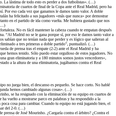
 La lástima de todo esto es perder a dos futbolistas». (…)
iminatoria de cuartos de final de la Copa ante el Real Madrid, pero ha
 sí. Por eso cada vez que ganamos le damos tanto valor. A doble
atalán ha felicitado a sus jugadores «más que nunca» por demostrar
tanto en el partido de ida como vuelta. Me hubiera gustado que nos
 (…)
fortaleza. No es fácil mantener la cabeza cuando te empatan después
na. “Al Madrid no se le gana porque sí, por eso le damos tanto valor a
los sabían que no tenían nada que perder y es lógico que salieran al
liminado a tres primeras a doble partido”, puntualizó. (…)
ueda de prensa tras el empate (2-2) ante el Real Madrid y ha
 que hemos tenido. Sólo puedo estar orgulloso de estos jugadores. No
una gran eliminatoria y a 180 minutos somos justos vencedores»,
stado a la altura de una eliminatoria, jugábamos contra el Real
uipo no juega bien, el descanso es pequeño. Se hace corto. No hablé
segunda hemos cambiado algunas cosas». (…)
rinho, se ha resignado con la eliminación de su equipo en cuartos de
 ha vuelto a mostrarse parco en palabras y ha respondido a la
 poca cosa para cambiar. Cuando tu equipo no está jugando bien, el
sar del 2-0. (…)
e prensa de José Mourinho. ¿Cargaría contra el árbitro? ¿Contra el