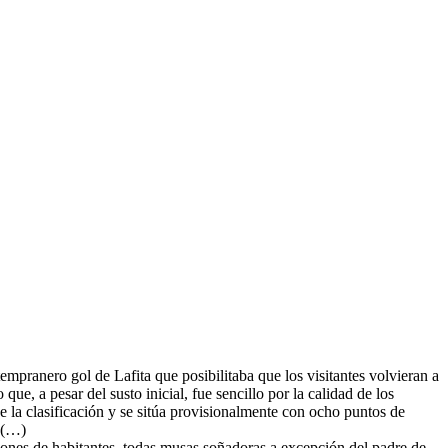
mpranero gol de Lafita que posibilitaba que los visitantes volvieran a
e, a pesar del susto inicial, fue sencillo por la calidad de los
e la clasificación y se sitúa provisionalmente con ocho puntos de
. (…)
lones de habitantes, todas musas soñadoras a excepción del padre de