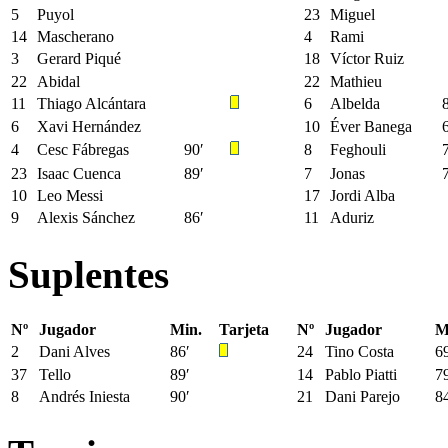
5
Puyol
23
Miguel
14
Mascherano
4
Rami
3
Gerard Piqué
18
Víctor Ruiz
22
Abidal
22
Mathieu
11
Thiago Alcántara
6
Albelda
6
Xavi Hernández
10
Éver Banega
4
Cesc Fábregas
90′
8
Feghouli
23
Isaac Cuenca
89′
7
Jonas
10
Leo Messi
17
Jordi Alba
9
Alexis Sánchez
86′
11
Aduriz
Suplentes
Nº
Jugador
Min.
Tarjeta
Nº
Jugador
M
2
Dani Alves
86′
24
Tino Costa
6
37
Tello
89′
14
Pablo Piatti
7
8
Andrés Iniesta
90′
21
Dani Parejo
8