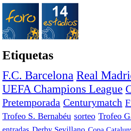
Etiquetas
F.C. Barcelona
Real Madri
UEFA Champions League
C
Pretemporada
Centurymatch
F
Trofeo S. Bernabéu
sorteo
Trofeo 
entradas
Derby Sevillano
Copa Catalun