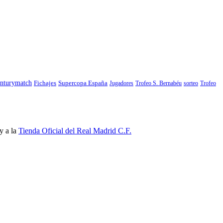
nturymatch
Fichajes
Supercopa España
Jugadores
Trofeo S. Bernabéu
sorteo
Trofeo
y a la
Tienda Oficial del Real Madrid C.F.