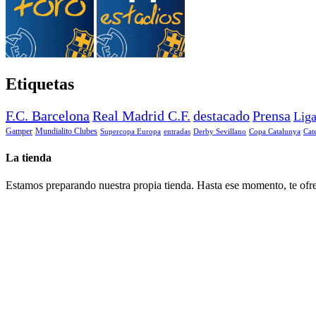
Etiquetas
F.C. Barcelona
Real Madrid C.F.
destacado
Prensa
Lig
Gamper
Mundialito Clubes
Supercopa Europa
entradas
Derby Sevillano
Copa Catalunya
Cat
La tienda
Estamos preparando nuestra propia tienda. Hasta ese momento, te ofre