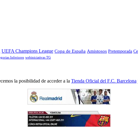
a
UEFA Champions League
Copa de España
Amistosos
Pretemporada
Ce
egorias Inferiores
webiniciativas TG
cemos la posibilidad de acceder a la
Tienda Oficial del F.C. Barcelona