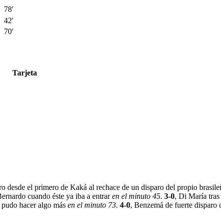
78′
42′
70′
Tarjeta
tro desde el primero de Kaká al rechace de un disparo del propio brasil
Bernardo cuando éste ya iba a entrar
en el minuto 45
.
3-0
, Di María tras
zá pudo hacer algo más
en el minuto 73
.
4-0
, Benzemá de fuerte disparo 