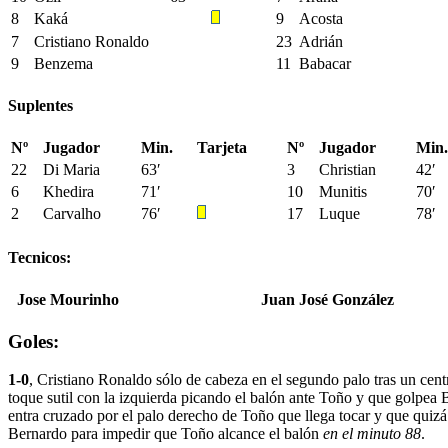
8
Kaká
9
Acosta
7
Cristiano Ronaldo
23
Adrián
9
Benzema
11
Babacar
Suplentes
Nº
Jugador
Min.
Tarjeta
Nº
Jugador
Min.
22
Di Maria
63′
3
Christian
42′
6
Khedira
71′
10
Munitis
70′
2
Carvalho
76′
17
Luque
78′
Tecnicos:
Jose Mourinho
Juan José González
Goles:
1-0
, Cristiano Ronaldo sólo de cabeza en el segundo palo tras un cen
toque sutil con la izquierda picando el balón ante Toño y que golpea 
entra cruzado por el palo derecho de Toño que llega tocar y que qui
Bernardo para impedir que Toño alcance el balón
en el minuto 88
.