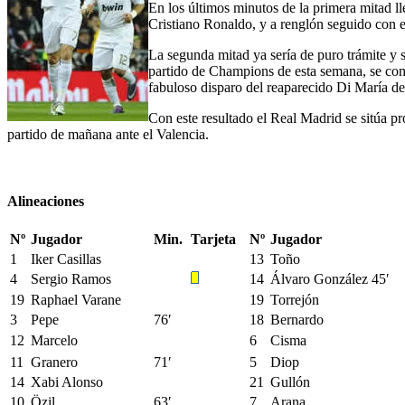
En los últimos minutos de la primera mitad ll
Cristiano Ronaldo, y a renglón seguido con el
La segunda mitad ya sería de puro trámite y se
partido de Champions de esta semana, se contra
fabuloso disparo del reaparecido Di María d
Con este resultado el Real Madrid se sitúa pr
partido de mañana ante el Valencia.
Alineaciones
Nº
Jugador
Min.
Tarjeta
Nº
Jugador
1
Iker Casillas
13
Toño
4
Sergio Ramos
14
Álvaro González 45′
19
Raphael Varane
19
Torrejón
3
Pepe
76′
18
Bernardo
12
Marcelo
6
Cisma
11
Granero
71′
5
Diop
14
Xabi Alonso
21
Gullón
10
Özil
63′
7
Arana