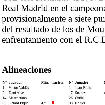
Real Madrid en el campeona
provisionalmente a siete pun
del resultado de los de Mo
enfrentamiento con el R.C.
Alineaciones
Nº
Jugador
Min.
Tarjeta
Nº
Jugador
1
Víctor Valdés
1
Juan Pablo
2
Dani Alves
17
Suárez
14
Mascherano
26
Orfila
3
Gerard Piqué
47′
33
Gálvez