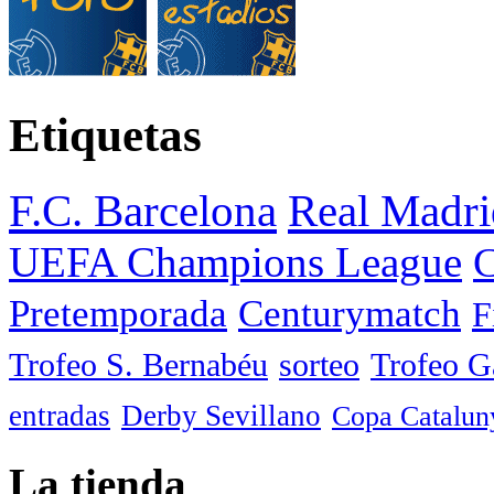
Etiquetas
F.C. Barcelona
Real Madri
UEFA Champions League
C
Pretemporada
Centurymatch
F
Trofeo S. Bernabéu
sorteo
Trofeo 
entradas
Derby Sevillano
Copa Catalun
La tienda