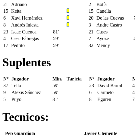
21
Adriano
2
Botía
15
Keita
15
Canella
6
Xavi Hernández
20
De las Cuevas
8
Andrés Iniesta
3
Andre Castro
23
Isaac Cuenca
81′
21
Cases
4
Cesc Fábregas
59′
7
Ayoze
17
Pedrito
59′
32
Mendy
Suplentes
Nº
Jugador
Min.
Tarjeta
Nº
Jugador
M
37
Tello
59′
23
David Barral
4
9
Alexis Sánchez
59′
6
Carmelo
4
5
Puyol
81′
8
Eguren
7
Tecnicos:
Pep Guardiola
Javier Clemente