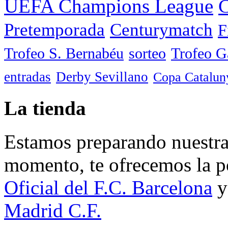
UEFA Champions League
C
Pretemporada
Centurymatch
F
Trofeo S. Bernabéu
sorteo
Trofeo 
entradas
Derby Sevillano
Copa Catalun
La tienda
Estamos preparando nuestra 
momento, te ofrecemos la po
Oficial del F.C. Barcelona
y
Madrid C.F.