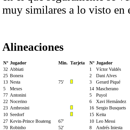
muy similares a lo visto en 
Alineaciones
Nº
Jugador
Min.
Tarjeta
Nº
Jugador
32
Abbiati
1
Víctor Valdés
25
Bonera
2
Dani Alves
13
Nesta
75′
3
Gerard Piqué
5
Mexes
14
Mascherano
77
Antonini
5
Puyol
22
Nocerino
6
Xavi Hernández
23
Ambrosini
16
Sergio Busquets
10
Seedorf
15
Keita
27
Kevin-Prince Boateng
67′
10
Leo Messi
70
Robinho
52′
8
Andrés Iniesta