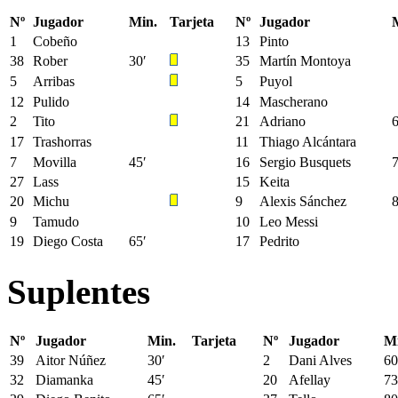
Nº
Jugador
Min.
Tarjeta
Nº
Jugador
1
Cobeño
13
Pinto
38
Rober
30′
35
Martín Montoya
5
Arribas
5
Puyol
12
Pulido
14
Mascherano
2
Tito
21
Adriano
6
17
Trashorras
11
Thiago Alcántara
7
Movilla
45′
16
Sergio Busquets
7
27
Lass
15
Keita
20
Michu
9
Alexis Sánchez
8
9
Tamudo
10
Leo Messi
19
Diego Costa
65′
17
Pedrito
Suplentes
Nº
Jugador
Min.
Tarjeta
Nº
Jugador
Mi
39
Aitor Núñez
30′
2
Dani Alves
60
32
Diamanka
45′
20
Afellay
73