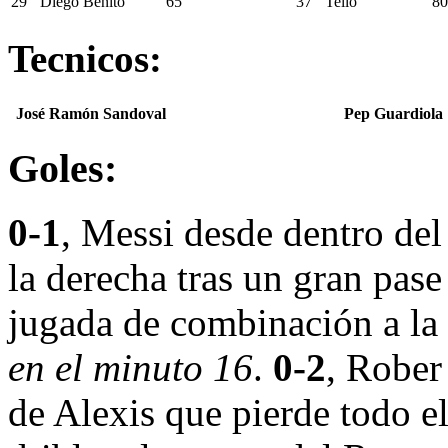
29
Diego Benito
65′
37
Tello
80
Tecnicos:
José Ramón Sandoval
Pep Guardiola
Goles:
0-1
, Messi desde dentro del
la derecha tras un gran pas
jugada de combinación a la 
en el minuto 16
.
0-2
, Rober
de Alexis que pierde todo e