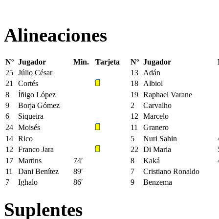
Alineaciones
Nº
Jugador
Min.
Tarjeta
Nº
Jugador
25
Júlio César
13
Adán
21
Cortés
18
Albiol
8
Íñigo López
19
Raphael Varane
9
Borja Gómez
2
Carvalho
6
Siqueira
12
Marcelo
24
Moisés
11
Granero
14
Rico
5
Nuri Sahin
12
Franco Jara
22
Di Maria
17
Martins
74′
8
Kaká
11
Dani Benítez
89′
7
Cristiano Ronaldo
7
Ighalo
86′
9
Benzema
Suplentes