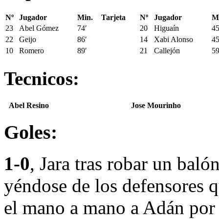
Nº
Jugador
Min.
Tarjeta
Nº
Jugador
M
23
Abel Gómez
74′
20
Higuaín
45
22
Geijo
86′
14
Xabi Alonso
45
10
Romero
89′
21
Callejón
59
Tecnicos:
Abel Resino
Jose Mourinho
Goles:
1-0
, Jara tras robar un bal
yéndose de los defensores q
el mano a mano a Adán por 