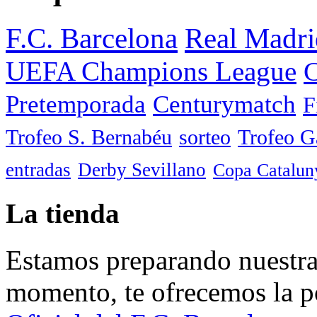
F.C. Barcelona
Real Madri
UEFA Champions League
C
Pretemporada
Centurymatch
F
Trofeo S. Bernabéu
sorteo
Trofeo 
entradas
Derby Sevillano
Copa Catalun
La tienda
Estamos preparando nuestra 
momento, te ofrecemos la po