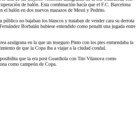
 recuperación de balón. Esta combinación hacía que el F.C. Barcelona
sen el balón en dos nuevos mazazos de Messi y Pedrito.
u público no bajaban los blancos y trataban de vender cara su derrota
y Fernández Borbalán hubiese entendido como penalti una jugada entre
área azulgrana en la que un inseguro Pinto con los pies enmendaba la
cimiento de que la Copa iba a viajar a la ciudad condal.
y posibilita que la era post Guardiola con Tito Vilanova como
celona como campeón de Copa.