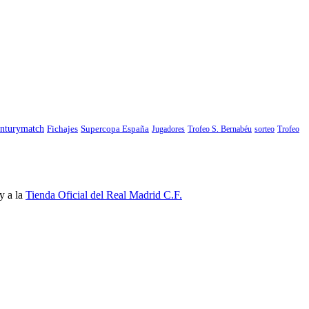
nturymatch
Fichajes
Supercopa España
Jugadores
Trofeo S. Bernabéu
sorteo
Trofeo
y a la
Tienda Oficial del Real Madrid C.F.