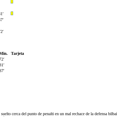
81′
87′
72′
Min.
Tarjeta
72′
81′
87′
uelto cerca del punto de penalti en un mal rechace de la defensa bilba