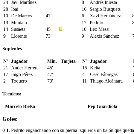
24
Javi Martínez
8
Andrés Iniesta
28
Ibai
16
Sergio Busquets
10
De Marcos
47′
6
Xavi Hernández
19
Muniain
17
Pedrito
14
Susaeta
45′
10
Leo Messi
9
Llorente
73′
9
Alexis Sánchez
Suplentes
Nº
Jugador
Min.
Tarjeta
Nº
Jugador
21
Ander Herrera
45′
15
Keita
17
Íñigo Pérez
47′
4
Cesc Fábregas
2
Toquero
73′
11
Thiago Alcántara
Tecnicos:
Marcelo Bielsa
Pep Guardiola
Goles:
0-1
, Pedrito enganchando con su pierna izquierda un balón que queda s