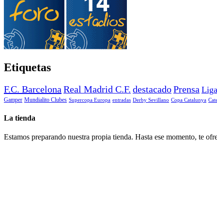
Etiquetas
F.C. Barcelona
Real Madrid C.F.
destacado
Prensa
Lig
Gamper
Mundialito Clubes
Supercopa Europa
entradas
Derby Sevillano
Copa Catalunya
Cat
La tienda
Estamos preparando nuestra propia tienda. Hasta ese momento, te ofre