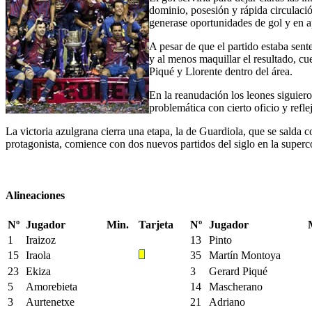
dominio, posesión y rápida circulació
generase oportunidades de gol y en a
A pesar de que el partido estaba sent
y al menos maquillar el resultado, c
Piqué y Llorente dentro del área.
En la reanudación los leones siguier
problemática con cierto oficio y refl
La victoria azulgrana cierra una etapa, la de Guardiola, que se salda 
protagonista, comience con dos nuevos partidos del siglo en la su
Alineaciones
Nº
Jugador
Min.
Tarjeta
Nº
Jugador
1
Iraizoz
13
Pinto
15
Iraola
35
Martín Montoya
23
Ekiza
3
Gerard Piqué
5
Amorebieta
14
Mascherano
3
Aurtenetxe
21
Adriano