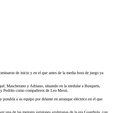
dominaron de inicio y en el que antes de la media hora de juego ya
Piqué, Mascherano y Adriano, situando en la medular a Busquets,
is y Pedrito como compañeros de Leo Messi.
 y pondría a su equipo por delante en arranque eléctrico en el que
a ver una de las mejores versiones azulgranas de la era Guardiola, con