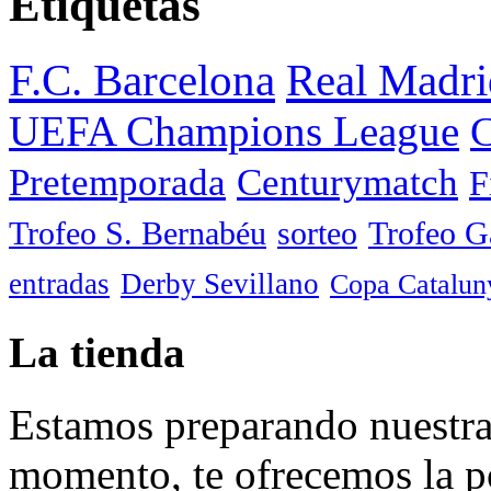
Etiquetas
F.C. Barcelona
Real Madri
UEFA Champions League
C
Pretemporada
Centurymatch
F
Trofeo S. Bernabéu
sorteo
Trofeo 
entradas
Derby Sevillano
Copa Catalun
La tienda
Estamos preparando nuestra 
momento, te ofrecemos la po