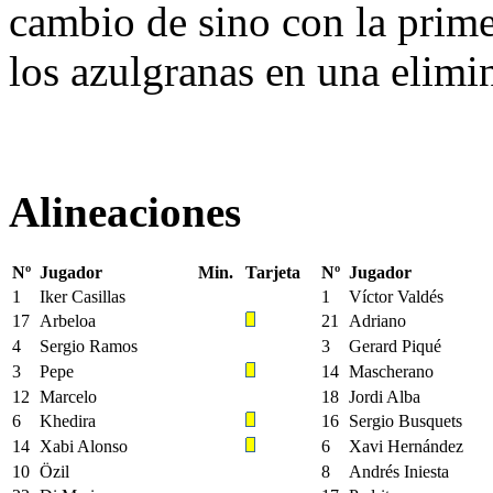
cambio de sino con la prime
los azulgranas en una elimin
Alineaciones
Nº
Jugador
Min.
Tarjeta
Nº
Jugador
1
Iker Casillas
1
Víctor Valdés
17
Arbeloa
21
Adriano
4
Sergio Ramos
3
Gerard Piqué
3
Pepe
14
Mascherano
12
Marcelo
18
Jordi Alba
6
Khedira
16
Sergio Busquets
14
Xabi Alonso
6
Xavi Hernández
10
Özil
8
Andrés Iniesta