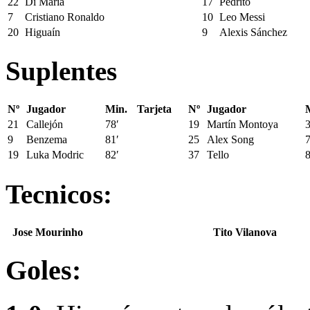
22
Di Maria
17
Pedrito
7
Cristiano Ronaldo
10
Leo Messi
20
Higuaín
9
Alexis Sánchez
Suplentes
Nº
Jugador
Min.
Tarjeta
Nº
Jugador
21
Callejón
78′
19
Martín Montoya
3
9
Benzema
81′
25
Alex Song
7
19
Luka Modric
82′
37
Tello
8
Tecnicos:
Jose Mourinho
Tito Vilanova
Goles: