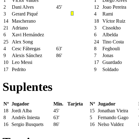
1
Víctor Valdés
1
Diego Alves
2
Dani Alves
45′
12
Joao Pereira
3
Gerard Piqué
4
Rami
14
Mascherano
18
Víctor Ruiz
21
Adriano
3
Cissokho
6
Xavi Hernández
6
Albelda
25
Alex Song
24
Tino Costa
4
Cesc Fábregas
63′
8
Feghouli
9
Alexis Sánchez
86′
7
Jonas
10
Leo Messi
17
Guardado
17
Pedrito
9
Soldado
Suplentes
Nº
Jugador
Min.
Tarjeta
Nº
Jugador
18
Jordi Alba
45′
15
Jonathan Vieira
8
Andrés Iniesta
63′
5
Fernando Gago
16
Sergio Busquets
86′
16
Nelso Valdez