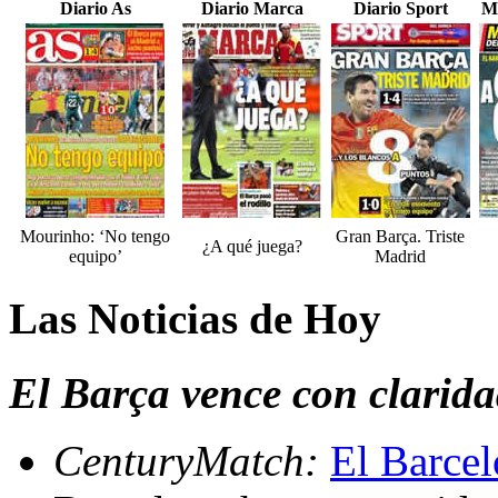
Diario As
Diario Marca
Diario Sport
M
Mourinho: ‘No tengo
Gran Barça. Triste
¿A qué juega?
equipo’
Madrid
Las Noticias de Hoy
El Barça vence con clarida
CenturyMatch:
El Barcel