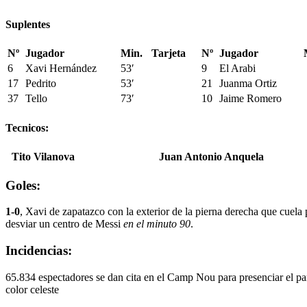
Suplentes
Nº
Jugador
Min.
Tarjeta
Nº
Jugador
6
Xavi Hernández
53′
9
El Arabi
17
Pedrito
53′
21
Juanma Ortiz
37
Tello
73′
10
Jaime Romero
Tecnicos:
Tito Vilanova
Juan Antonio Anquela
Goles:
1-0
, Xavi de zapatazco con la exterior de la pierna derecha que cuela 
desviar un centro de Messi
en el minuto 90
.
Incidencias:
65.834 espectadores se dan cita en el Camp Nou para presenciar el par
color celeste