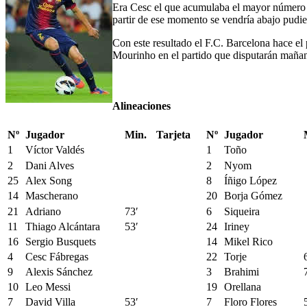
Era Cesc el que acumulaba el mayor número d
partir de ese momento se vendría abajo pudie
Con este resultado el F.C. Barcelona hace el 
Mourinho en el partido que disputarán mañan
Alineaciones
Nº
Jugador
Min.
Tarjeta
Nº
Jugador
1
Víctor Valdés
1
Toño
2
Dani Alves
2
Nyom
25
Alex Song
8
Íñigo López
14
Mascherano
20
Borja Gómez
21
Adriano
73′
6
Siqueira
11
Thiago Alcántara
53′
24
Iriney
16
Sergio Busquets
14
Mikel Rico
4
Cesc Fábregas
22
Torje
9
Alexis Sánchez
3
Brahimi
10
Leo Messi
19
Orellana
7
David Villa
53′
7
Floro Flores