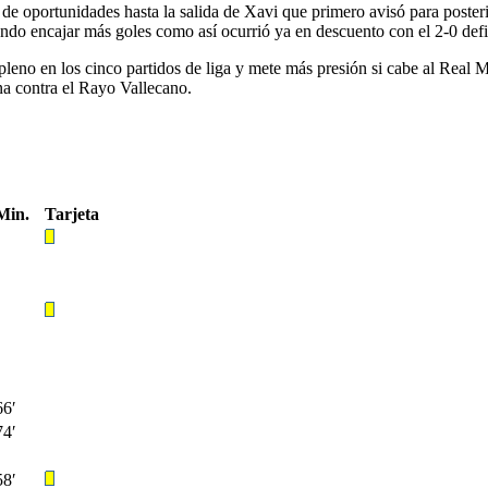
e oportunidades hasta la salida de Xavi que primero avisó para poster
ndo encajar más goles como así ocurrió ya en descuento con el 2-0 defi
pleno en los cinco partidos de liga y mete más presión si cabe al Real 
a contra el Rayo Vallecano.
Min.
Tarjeta
66′
74′
58′