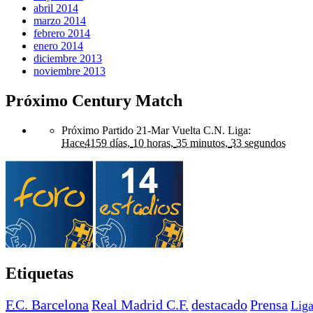
abril 2014
marzo 2014
febrero 2014
enero 2014
diciembre 2013
noviembre 2013
Próximo Century Match
Próximo Partido 21-Mar Vuelta C.N. Liga
:
Hace
4159 días,
10 horas,
35 minutos,
33 segundos
Etiquetas
F.C. Barcelona
Real Madrid C.F.
destacado
Prensa
Lig