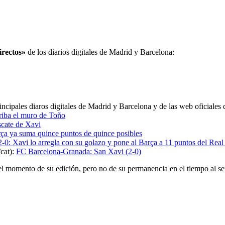
irectos»
de los diarios digitales de Madrid y Barcelona:
incipales diaros digitales de Madrid y Barcelona y de las web oficiales
riba el muro de Toño
scate de Xavi
ça ya suma quince puntos de quince posibles
2-0: Xavi lo arregla con su golazo y pone al Barça a 11 puntos del Rea
cat):
FC Barcelona-Granada: San Xavi (2-0)
el momento de su edición, pero no de su permanencia en el tiempo al se