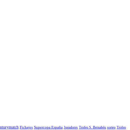
nturymatch
Fichajes
Supercopa España
Jugadores
Trofeo S. Bernabéu
sorteo
Trofeo