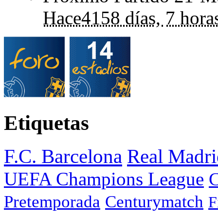
Hace
4158 días,
7 hora
Etiquetas
F.C. Barcelona
Real Madri
UEFA Champions League
C
Pretemporada
Centurymatch
F