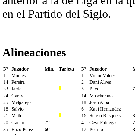
anterior a la de Liga en la 
en el Partido del Siglo.
Alineaciones
Nº
Jugador
Min.
Tarjeta
Nº
Jugador
M
1
Moraes
1
Víctor Valdés
14
Pereira
2
Dani Alves
33
Jardel
5
Puyol
7
24
Garay
14
Mascherano
25
Melgarejo
18
Jordi Alba
18
Salvio
6
Xavi Hernández
21
Matic
16
Sergio Busquets
8
20
Gaitán
75′
4
Cesc Fábregas
7
35
Enzo Perez
60′
17
Pedrito
8