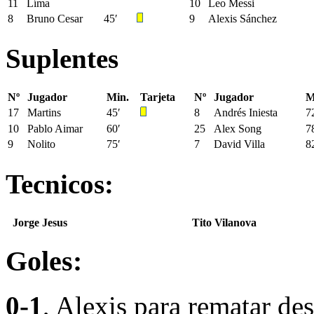
11
Líma
10
Leo Messi
8
Bruno Cesar
45′
9
Alexis Sánchez
Suplentes
Nº
Jugador
Min.
Tarjeta
Nº
Jugador
M
17
Martins
45′
8
Andrés Iniesta
7
10
Pablo Aimar
60′
25
Alex Song
7
9
Nolito
75′
7
David Villa
8
Tecnicos:
Jorge Jesus
Tito Vilanova
Goles:
0-1
, Alexis para rematar de