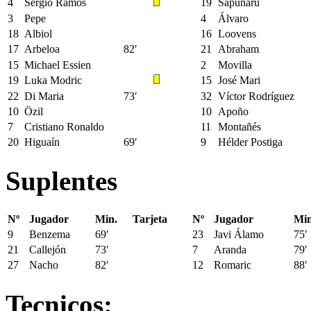
4
Sergio Ramos
19
Sapunaru
3
Pepe
4
Álvaro
18
Albiol
16
Loovens
17
Arbeloa
82′
21
Abraham
15
Michael Essien
2
Movilla
19
Luka Modric
15
José Mari
22
Di Maria
73′
32
Víctor Rodríguez
10
Özil
10
Apoño
7
Cristiano Ronaldo
11
Montañés
20
Higuaín
69′
9
Hélder Postiga
Suplentes
Nº
Jugador
Min.
Tarjeta
Nº
Jugador
Min
9
Benzema
69′
23
Javi Álamo
75′
21
Callejón
73′
7
Aranda
79′
27
Nacho
82′
12
Romaric
88′
Tecnicos: