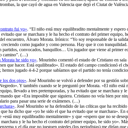
rombas, la que cayó de agua en Valencia que dejó el Ciutat de Valènci
contrato fui yo»
. “El niño está muy equilibradito mentalmente y espero q
ha evitado que se marchara y le ha hecho el contrato del primer equipo,
a del encuentro, Álvaro Morata. Irónico: “Yo soy responsable de la sali
á creciendo como jugador y como persona. Hay que ir con tranquilidad
on partidos, convocados, banquillos… Un jugador que viene al primer eq
ro camino”. (…)
 Morata he sido yo»
. Mourinho comentó el estado de Cristiano en sala
ienen que hacer. Está equilibrado». El estado del campo condicionó el c
r, hemos jugado 4-4-2 porque sabíamos que el partido no tenía condicio
e los dos ojos»
. José Mourinho se volvió a defender por su gestión sobr
 Negredo». Y también cuando se le preguntó por Morata. «El niño está 
r equipo, llevado a tres pretemporadas, y ha evitado que se marchara y l
firmando que «Era imposible que siguiera. Cristiano no veía bien por n
talario para pasar una serie de exámenes. (…)
archara»
. José Mourinho se ha defendido de las críticas que ha recibido 
, que ha dicho que «yo he sido el que ha evitado que se marchara». En 
«está muy equilibradito mentalmente» y que «espero que no se desequili
 marchara y le ha hecho el contrato del primer equipo, he sido yo». Más
nzema y el día que no jueguen ustedes (los periodistas) me dirían que 