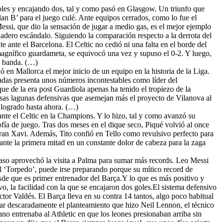
goles y encajando dos, tal y como pasó en Glasgow. Un triunfo que
Plan B’ para el juego culé. Ante equipos cerrados, como lo fue el
Messi, que dio la sensación de jugar a medio gas, es el mejor ejemplo
dadero escándalo. Siguiendo la comparación respecto a la derrota del
 ante el Barcelona. El Celtic no cedió ni una falta en el borde del
 magnífico guardameta, se equivocó una vez y supuso el 0-2. Y luego,
a banda. (…)
ó en Mallorca el mejor inicio de un equipo en la historia de la Liga.
adas presenta unos números incontestables como líder del
e de la era post Guardiola apenas ha tenido el tropiezo de la
as lagunas defensivas que asemejan más el proyecto de Vilanova al
 logrado hasta ahora. (…)
ante el Celtic en la Champions. Y lo hizo, tal y como avanzó su
ofía de juego. Tras dos meses en el dique seco, Piqué volvió al once
gran Xavi. Además, Tito confió en Tello como revulsivo perfecto para
rante la primera mitad en un constante dolor de cabeza para la zaga
 paso aprovechó la visita a Palma para sumar más records. Leo Messi
l ‘Torpedo’, puede irse preparando porque su mítico record de
sde que es primer entrenador del Barça.Y lo que es más positivo y
vo, la facilidad con la que se encajaron dos goles.El sistema defensivo
tor Valdés. El Barça lleva en su contra 14 tantos, algo poco habitual
piar descaradamente el planteamiento que hizo Neil Lennon, el técnico
ano entrenaba al Athletic en que los leones presionaban arriba sin