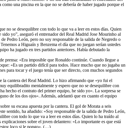
a como una piscina en la que no se debería de haber jugado porque el
ue no se desequilibre con todo lo que va a leer en estos días. Quien
 he sido yo”, aseguró el entrenador del Real Madrid Jose Mourinho al
da de Pedro León, pero no soy responsable de la salida de Negredo o
. Tenemos a Higuaín y Benzema el día que no juegan serían ustedes
uipo ha jugado en tres partidos anteriores. Había debutado la
 de prensa: «Era imposible que Ronaldo continúe. Cuando llegue a
hoque: «Es un partido difícil para todos. Hace mucho que no jugaba un
nes para tocar y el juego tenía que ser directo, con muchos segundos
e la cantera del Real Madrid. Lo hizo afirmando que «yo fui el
muy equilibradito mentalmente y espero que no se desequilibre con
e ha hecho el contrato del primer equipo, he sido yo». La sorpresa se
inguno de los dos ojos». Además, adelantó que en cuanto el equipo
sobre su escasa apuesta por la cantera. El gol de Morata a seis
este sentido, ha añadido: «Soy responsable de la salida de Pedro León,
bre con todo lo que va a leer en estos días. Quien lo ha traído al
 explicaciones sobre el joven delantero: «Lo importante es que está
estoy loco si le pongo». (…)