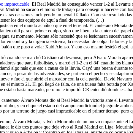
o impracticable
. El Real Madrid ha conseguido vencer 1-2 al Levante 
Real Madrid ha sacado el mono de trabajo para conseguir hacerse con l
e claras ocasiones incluyendo un penalti fallado. Con este resultado l
tener los dos equipos de aquí a final de temporada. (…)
justicia en el mundo acuático que en el terrenal. El canterano Morata d
lantero útil para el primer equipo, sino que libera a la cantera del pap
legara su momento, Morata sólo necesitó que se lesionaran sucesivamente
ador en contra y la urgencia extrema, la necesidad de colgar balones y l
n balón que puso a volar Xabi Alonso. Y con eso mismo festejó el gol, al 
 entró cuando se marchó Cristiano al descanso, pero Álvaro Morata apare
adadores que para futbolistas, y marcó el 1-2 en el 84′ cuando los blan
lamó algo más que eso a causa de la lluvia. Cayó una buena durante tod
blancos, a pesar de las adversidades, se partieron el pecho y se adaptar
nueve y fue el que abrió el marcador con la ceja partida. David Navarro
-1 en el minuto 21. El gol llegó de falta, de una buena falta botada por 
ue estaba hasta mareado, pero no le importó. CR entendió donde estaba j
l canterano Álvaro Morata dio al Real Madrid la victoria ante el Levant
Mourinho, y en el que el estado del campo condicionó el juego de ambos
o por un terreno de juego casi impracticable en el primer tiempo, pero 
terano, Álvaro Morata, salvó a Mourinho de un nuevo empate ante el Le
blanca le dio tres puntos que deja vivo al Real Madrid en Liga. Mourin
tro y puso a Arbeloa y Coentrao en los laterales, aparte de colocar a E