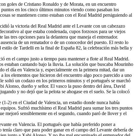
con goles de Cristiano Ronaldo y de Morata, en un encuentro
os puntos en los cinco últimos minutos viendo como pasaban los
as cosas se mantienen como estaban con el Real Madrid persiguiendo al
ecidió la victoria del Real Madrid ante el Levante con un cabezazo
el decorativo al que estaba condenada, cupos forzosos para ue viejos
 las tres opciones para la delantera que maneja el entrenador.
a ausencia de un rematador o de un conocedor del puesto. El resto lo
estilo de Tardelli en la final de España 82, la celebración más bella y
ció en el campo justo a tiempo para mantener a flote al Real Madrid.
cos estaban cantando bajo la lluvia. La solución que buscaba Mourinho
o el día en Valencia y, especialmente en la primera mitad, dar un
on a los elementos que hicieron del encuentro algo poco parecido a uno
 le soltó un codazo en los primeros minutos y el portugués se marchó
Xabi Alonso, dueño y señor. El vasco la puso dentro del área, David
ugando y no dejó que la pelota se ahogase en el suelo. Se la colocó
e (1-2) en el Ciudad de Valencia, un estadio donde nunca había
 equipos. Sufrió muchísimo el Real Madrid para sumar los tres puntos
que mejoró sensiblemente en el segundo, cuando paró de llover y el
vante en Valencia. El portugués que había preferido poner a
ho tenía claro que para poder ganar en el campo del Levante debería de
ssien junto a Xabi Alonso. Y no iba mal encaminado el entrenador del