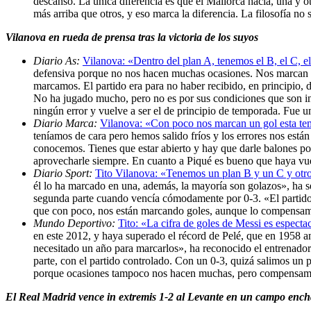
descanso. La única diferencia es que el Mallorca hacía, una y otr
más arriba que otros, y eso marca la diferencia. La filosofía no
Vilanova en rueda de prensa tras la victoria de los suyos
Diario As:
Vilanova: «Dentro del plan A, tenemos el B, el C, e
defensiva porque no nos hacen muchas ocasiones. Nos marcan 
marcamos. El partido era para no haber recibido, en principio, 
No ha jugado mucho, pero no es por sus condiciones que son in
ningún error y vuelve a ser el de principio de temporada. Fue u
Diario Marca:
Vilanova: «Con poco nos marcan un gol esta t
teníamos de cara pero hemos salido fríos y los errores nos están
conocemos. Tienes que estar abierto y hay que darle balones po
aprovecharle siempre. En cuanto a Piqué es bueno que haya vue
Diario Sport:
Tito Vilanova: «Tenemos un plan B y un C y otr
él lo ha marcado en una, además, la mayoría son golazos», ha s
segunda parte cuando vencía cómodamente por 0-3. «El partido 
que con poco, nos están marcando goles, aunque lo compensam
Mundo Deportivo:
Tito: «La cifra de goles de Messi es especta
en este 2012, y haya superado el récord de Pelé, que en 1958 a
necesitado un año para marcarlos», ha reconocido el entrenado
parte, con el partido controlado. Con un 0-3, quizá salimos un 
porque ocasiones tampoco nos hacen muchas, pero compensamo
El Real Madrid vence in extremis 1-2 al Levante en un campo enc