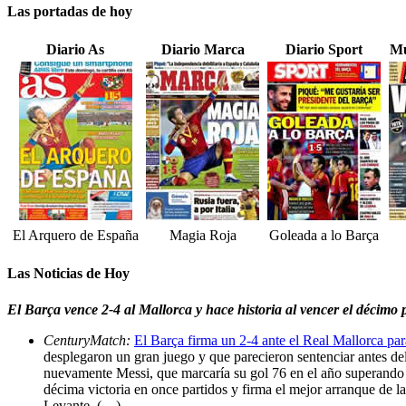
Las portadas de hoy
Diario As
Diario Marca
Diario Sport
Mu
El Arquero de España
Magia Roja
Goleada a lo Barça
Las Noticias de Hoy
El Barça vence 2-4 al Mallorca y hace historia al vencer el décimo 
CenturyMatch:
El Barça firma un 2-4 ante el Real Mallorca par
desplegaron un gran juego y que parecieron sentenciar antes del
nuevamente Messi, que marcaría su gol 76 en el año superando l
décima victoria en once partidos y firma el mejor arranque de l
Levante. (…)