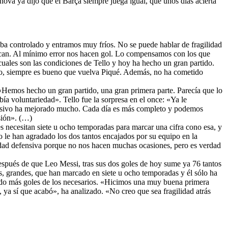
lanova ya dijo que el Barça siempre juega igual, que unos días acierta
aba controlado y entramos muy fríos. No se puede hablar de fragilidad
can. Al mínimo error nos hacen gol. Lo compensamos con los que
 cuales son las condiciones de Tello y hoy ha hecho un gran partido.
ado, siempre es bueno que vuelva Piqué. Además, no ha cometido
: «Hemos hecho un gran partido, una gran primera parte. Parecía que lo
ía voluntariedad». Tello fue la sorpresa en el once: «Ya le
defensivo ha mejorado mucho. Cada día es más completo y podemos
sión». (…)
es necesitan siete u ocho temporadas para marcar una cifra cono esa, y
 le han agradado los dos tantos encajados por su equipo en la
idad defensiva porque no nos hacen muchas ocasiones, pero es verdad
espués de que Leo Messi, tras sus dos goles de hoy sume ya 76 tantos
s, grandes, que han marcado en siete u ocho temporadas y él sólo ha
jado más goles de los necesarios. «Hicimos una muy buena primera
 ya sí que acabó», ha analizado. «No creo que sea fragilidad atrás