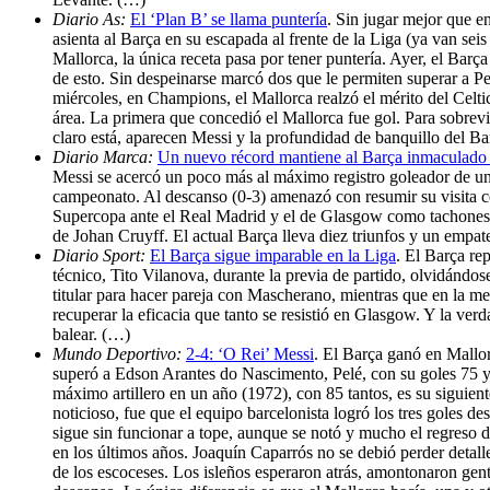
Diario As:
El ‘Plan B’ se llama puntería
. Sin jugar mejor que e
asienta al Barça en su escapada al frente de la Liga (ya van sei
Mallorca, la única receta pasa por tener puntería. Ayer, el Barç
de esto. Sin despeinarse marcó dos que le permiten superar a Pe
miércoles, en Champions, el Mallorca realzó el mérito del Celtic
área. La primera que concedió el Mallorca fue gol. Para sobrevi
claro está, aparecen Messi y la profundidad de banquillo del B
Diario Marca:
Un nuevo récord mantiene al Barça inmaculado h
Messi se acercó un poco más al máximo registro goleador de un 
campeonato. Al descanso (0-3) amenazó con resumir su visita co
Supercopa ante el Real Madrid y el de Glasgow como tachones.
de Johan Cruyff. El actual Barça lleva diez triunfos y un empat
Diario Sport:
El Barça sigue imparable en la Liga
. El Barça re
técnico, Tito Vilanova, durante la previa de partido, olvidándo
titular para hacer pareja con Mascherano, mientras que en la m
recuperar la eficacia que tanto se resistió en Glasgow. Y la ve
balear. (…)
Mundo Deportivo:
2-4: ‘O Rei’ Messi
. El Barça ganó en Mallor
superó a Edson Arantes do Nascimento, Pelé, con su goles 75 y 
máximo artillero en un año (1972), con 85 tantos, es su siguie
noticioso, fue que el equipo barcelonista logró los tres goles d
sigue sin funcionar a tope, aunque se notó y mucho el regreso d
en los últimos años. Joaquín Caparrós no se debió perder detall
de los escoceses. Los isleños esperaron atrás, amontonaron gente