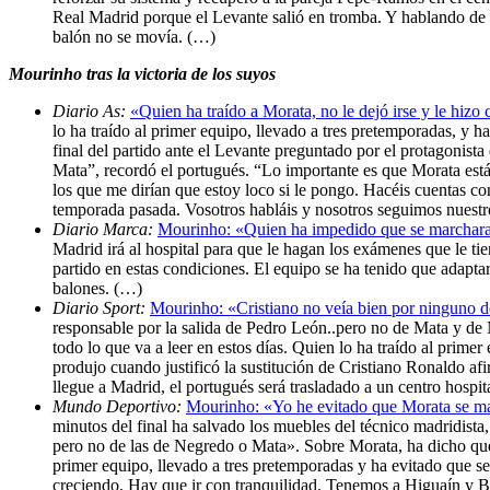
Real Madrid porque el Levante salió en tromba. Y hablando de t
balón no se movía. (…)
Mourinho tras la victoria de los suyos
Diario As:
«Quien ha traído a Morata, no le dejó irse y le hizo 
lo ha traído al primer equipo, llevado a tres pretemporadas, y 
final del partido ante el Levante preguntado por el protagonist
Mata”, recordó el portugués. “Lo importante es que Morata est
los que me dirían que estoy loco si le pongo. Hacéis cuentas c
temporada pasada. Vosotros habláis y nosotros seguimos nuest
Diario Marca:
Mourinho: «Quien ha impedido que se marchara
Madrid irá al hospital para que le hagan los exámenes que le t
partido en estas condiciones. El equipo se ha tenido que adapta
balones. (…)
Diario Sport:
Mourinho: «Cristiano no veía bien por ninguno d
responsable por la salida de Pedro León..pero no de Mata y de
todo lo que va a leer en estos días. Quien lo ha traído al prime
produjo cuando justificó la sustitución de Cristiano Ronaldo a
llegue a Madrid, el portugués será trasladado a un centro hospi
Mundo Deportivo:
Mourinho: «Yo he evitado que Morata se m
minutos del final ha salvado los muebles del técnico madridista
pero no de las de Negredo o Mata». Sobre Morata, ha dicho que 
primer equipo, llevado a tres pretemporadas y ha evitado que se
creciendo. Hay que ir con tranquilidad. Tenemos a Higuaín y Be