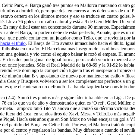
n Celtic Park, el Barça ganó tres puntos en Mallorca marcando cuatro 
s triunfos a domicilio), pero que deja en cueros a los defensores de un ‘
a estuvo certero en los últimos metros y eso se traduce en cuatro goles. 
lé. Lleva 76 goles en un año natural y está a 9 de Gerd Müller. Un ver
. Es muy difícil estar tan concentrado durante 90 minutos. Especialmente
vir ante el Barça, tu portero debe de estar perfecto, Aouate, que es un
arça, que puede contar con un jugador como Tello, que te revienta por l
acia el título
. El Barça de Tito avanza inmaculado hacia el título. Igual
futbolista en un año. El Barcelona más inseguro de las últimas tempor
n una goleada y vio como el equipo balear le rozó el empate. El arranqu
 En los dos pudo ganar de igual forma, pero acabó vencido merced a es
e en once jornadas. Sólo el Real Madrid de la 68-69 y la 91-92 lo había
prendió este domingo la competición liguera tras el inesperado tropiezo 
se de ningún plan B y apostando de nuevo por mantener su estilo y filos
edia Cesc y Busquets volvieron a ser los complementos perfectos a un 
rdad es que el canterano no defraudó. La banda izquierda se convirtió du
ca (2-4). Sumó tres puntos más y sigue líder intratable en la Liga. De
76 en lo que va de año y demostrando quien es ‘O rei’. Gerd Müller, e
nte meta. Tampoco falló Tito Vilanova que alcanzó su décima victoria de
esde fuera del área, en sendos tiros de Xavi, Messi y Tello.Lo más negati
e Piqué. Hacía seis años que en Son Moix no veían encajar un gol a Víc
e del partido del Barça en Celtic Park. Por eso, el Mallorca trató de co
 por el centro y regalaron las bandas. Muy diferente a cuando el sevill