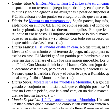
CenturyMatch:
El Real Madrid gana 1-2 al Levante en un camp
disputado en un terreno de juego impracticable y en el que el 
minutos y no doblegaban a los azulgranas a pesar de disponer d
F.C. Barcelona a ocho puntos en el seguro duelo que van a man
Diario As:
Morata es un canterano top
. Según parece, hay más 
espléndido en el inuto 83. El gol no sólo le rescata a él como de
socios y plomizos periodistas duerman tranquilos. Para que le l
Aunque ni eso le bastó. El impulso definitivo se lo dio el marc
puso él, su ansia, su furia y su talento. Con todo eso cabeceó u
la que mide todas las demás. (…)
Diario Marca:
El salvavidas estaba en casa
. No fue titular, ni
Llevaba sólo un minuto en el terreno de juego, más apto para n
estaba en casa. El Madrid ganó un partido para hombres que rec
pase sin que lo frenase el agua fue casi misión imposible. Los 
de fútbol. Con Morata de inicio en el banco, Cristiano jugó de 
al descanso casi sin ver, pero en el Ciutat bien que vieron el 0
Navarro ganó la partida a Pepe y el balón le cayó a Ronaldo, q
en al aire y fusiló a Munúa por alto. (…)
Diario Sport:
Morata salva los muebles a Mourinho
. Un gol de
ganado el conjunto madridista desde que es dirigido por Jose 
ante un Levante peleón, que le plantó cara, en un duelo marcad
drenaje hizo su trabajo. (…)
Mundo Deportivo:
1-2: La cantera rescata a Mourinho
. Un can
Cristiano antes que a Morata vio como la tan criticada cantera 
reforzar su sistema y recuperó a la pareja Pepe-Ramos en el cen