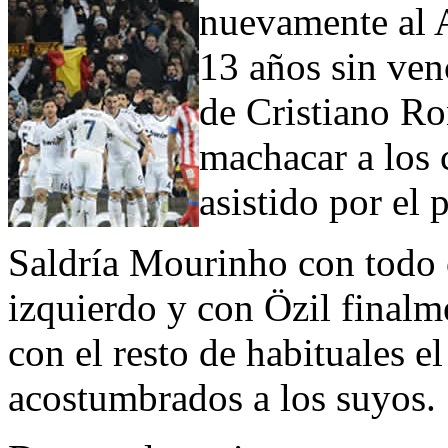
nuevamente al A
13 años sin venc
de Cristiano Ro
machacar a los 
asistido por el
Saldría Mourinho con todo c
izquierdo y con Özil final
con el resto de habituales e
acostumbrados a los suyos.