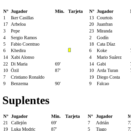
Nº
Jugador
Min.
Tarjeta
Nº
Jugador
1
Iker Casillas
13
Courtois
17
Arbeloa
20
Juanfran
3
Pepe
23
Miranda
4
Sergio Ramos
2
Godín
5
Fabio Coentrao
18
Cata Díaz
6
Khedira
6
Koke
14
Xabi Alonso
4
Mario Suárez
22
Di Maria
69′
14
Gabi
10
Özil
87′
10
Arda Turan
7
Cristiano Ronaldo
19
Diego Costa
9
Benzema
90′
9
Falcao
Suplentes
Nº
Jugador
Min.
Tarjeta
Nº
Jugador
M
21
Callejón
69′
7
Adrián
7
19
Luka Modric
87′
5
Tiago
7