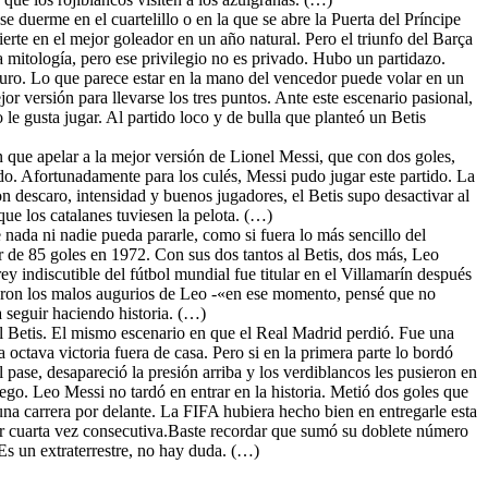
e duerme en el cuartelillo o en la que se abre la Puerta del Príncipe
erte en el mejor goleador en un año natural. Pero el triunfo del Barça
a mitología, pero ese privilegio no es privado. Hubo un partidazo.
uro. Lo que parece estar en la mano del vencedor puede volar en un
or versión para llevarse los tres puntos. Ante este escenario pasional,
 le gusta jugar. Al partido loco y de bulla que planteó un Betis
on que apelar a la mejor versión de Lionel Messi, que con dos goles,
ltado. Afortunadamente para los culés, Messi pudo jugar este partido. La
n descaro, intensidad y buenos jugadores, el Betis supo desactivar al
e los catalanes tuviesen la pelota. (…)
 nada ni nadie pueda pararle, como si fuera lo más sencillo del
r de 85 goles en 1972. Con sus dos tantos al Betis, dos más, Leo
 indiscutible del fútbol mundial fue titular en el Villamarín después
lieron los malos augurios de Leo -«en ese momento, pensé que no
a seguir haciendo historia. (…)
el Betis. El mismo escenario en que el Real Madrid perdió. Fue una
 octava victoria fuera de casa. Pero si en la primera parte lo bordó
l pase, desapareció la presión arriba y los verdiblancos les pusieron en
uego. Leo Messi no tardó en entrar en la historia. Metió dos goles que
na carrera por delante. La FIFA hubiera hecho bien en entregarle esta
por cuarta vez consecutiva.Baste recordar que sumó su doblete número
Es un extraterrestre, no hay duda. (…)