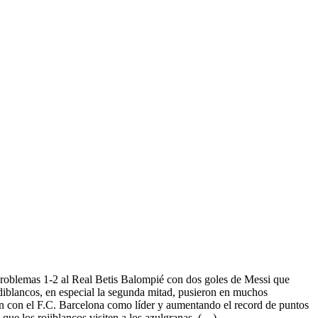
roblemas 1-2 al Real Betis Balompié con dos goles de Messi que
rdiblancos, en especial la segunda mitad, pusieron en muchos
an con el F.C. Barcelona como líder y aumentando el record de puntos
 que los rojiblancos visiten a los azulgranas. (…)