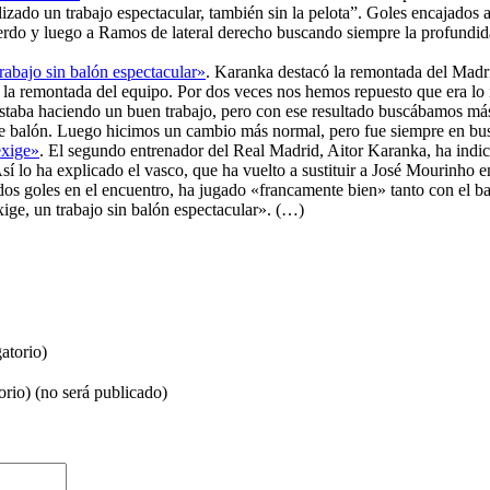
izado un trabajo espectacular, también sin la pelota”. Goles encajados 
ierdo y luego a Ramos de lateral derecho buscando siempre la profundida
rabajo sin balón espectacular»
. Karanka destacó la remontada del Madri
 la remontada del equipo. Por dos veces nos hemos repuesto que era lo 
staba haciendo un buen trabajo, pero con ese resultado buscábamos más
 de balón. Luego hicimos un cambio más normal, pero fue siempre en bu
exige»
. El segundo entrenador del Real Madrid, Aitor Karanka, ha indica
í lo ha explicado el vasco, que ha vuelto a sustituir a José Mourinho en 
dos goles en el encuentro, ha jugado «francamente bien» tanto con el b
xige, un trabajo sin balón espectacular». (…)
atorio)
orio) (no será publicado)