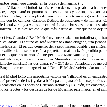
e ambos tienen que disputar en la jornada de mañana. (…)
ía de Valladolid, el futbolista más sedoso de cuantos pisaban la hierba e
cticos, luego apartó los pulmones de los fondistas y por fin, despejada la
el forro polar, las manoplas de lana, la camiseta térmica y gorro de inc
rinho con los cambios. Cambios tácticos, de posiciones y de hombres. C
de lateral zurdo y a Alonso de central. Lo asombroso es que nada se al
universal. Y tal vez sea eso lo que más le irrite de Özil: que no se deja
r decisivo. Cuando el Real Madrid más necesitaba a un futbolista que ti
 en Valladolid. El equipo de José Mourinho estaba obligado, una jornada 
 madridistas. El partido comenzó de la peor manera posible para el Rea
o vallisoletano, solo en el área pequeña, remata un balón perdido para
el choque tras un resbalón inesperado de Marc Valiente. (…)
unta alemán, a quien el técnico José Mourinho no está dando demasiada 
anucho consiguió las dos dianas (6′ y 21′) de un Valladolid que mereci
 Barça, que este domingo visita al Betis. El Madrid volvió a dar una po
Real Madrid logró una importante victoria en Valladolid en un encuentro
, sacó provecho de las jugadas a balón parado para adelantarse por dos v
ocasiones en las botas de Cristiano Ronaldo y Callejón, sin embargo, 
 los rebotes y los despistes de los de Mourinho para marcar en el min
ueremos ver»
. Con el frío de Valladolid aún en el rostro compareció Aitor