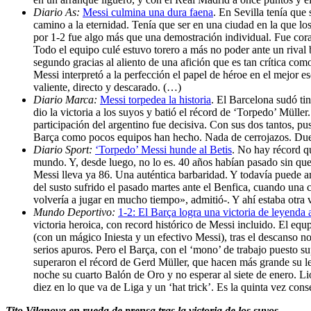
Diario As:
Messi culmina una dura faena
. En Sevilla tenía que
camino a la eternidad. Tenía que ser en una ciudad en la que lo
por 1-2 fue algo más que una demostración individual. Fue coral
Todo el equipo culé estuvo torero a más no poder ante un riva
segundo gracias al aliento de una afición que es tan crítica com
Messi interpretó a la perfección el papel de héroe en el mejor e
valiente, directo y descarado. (…)
Diario Marca:
Messi torpedea la historia
. El Barcelona sudó tin
dio la victoria a los suyos y batió el récord de ‘Torpedo’ Müller
participación del argentino fue decisiva. Con sus dos tantos, p
Barça como pocos equipos han hecho. Nada de cerrojazos. Duelo
Diario Sport:
‘Torpedo’ Messi hunde al Betis
. No hay récord qu
mundo. Y, desde luego, no lo es. 40 años habían pasado sin que
Messi lleva ya 86. Una auténtica barbaridad. Y todavía puede am
del susto sufrido el pasado martes ante el Benfica, cuando una
volvería a jugar en mucho tiempo», admitió-. Y ahí estaba otra v
Mundo Deportivo:
1-2: El Barça logra una victoria de leyenda a
victoria heroica, con record histórico de Messi incluido. El equ
(con un mágico Iniesta y un efectivo Messi), tras el descanso no 
serios apuros. Pero el Barça, con el ‘mono’ de trabajo puesto su
superaron el récord de Gerd Müller, que hacen más grande su le
noche su cuarto Balón de Oro y no esperar al siete de enero. L
diez en lo que va de Liga y un ‘hat trick’. Es la quinta vez co
Tito Vilanova en rueda de prensa tras la victoria de los suyos