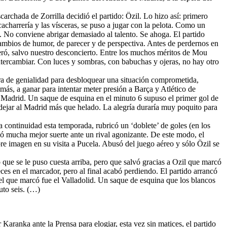
scarchada de Zorrilla decidió el partido: Özil. Lo hizo así: primero
 cacharrería y las vísceras, se puso a jugar con la pelota. Como un
a. No conviene abrigar demasiado al talento. Se ahoga. El partido
ambios de humor, de parecer y de perspectiva. Antes de perdernos en
teró, salvo nuestro desconcierto. Entre los muchos méritos de Mou
 intercambiar. Con luces y sombras, con babuchas y ojeras, no hay otro
rara de genialidad para desbloquear una situación comprometida,
más, a ganar para intentar meter presión a Barça y Atlético de
l Madrid. Un saque de esquina en el minuto 6 supuso el primer gol de
 dejar al Madrid más que helado. La alegría duraría muy poquito para
continuidad esta temporada, rubricó un ‘doblete’ de goles (en los
ó mucha mejor suerte ante un rival agonizante. De este modo, el
bre imagen en su visita a Pucela. Abusó del juego aéreo y sólo Özil se
 que se le puso cuesta arriba, pero que salvó gracias a Ozil que marcó
eces en el marcador, pero al final acabó perdiendo. El partido arrancó
el que marcó fue el Valladolid. Un saque de esquina que los blancos
uto seis. (…)
 Karanka ante la Prensa para elogiar, esta vez sin matices, el partido