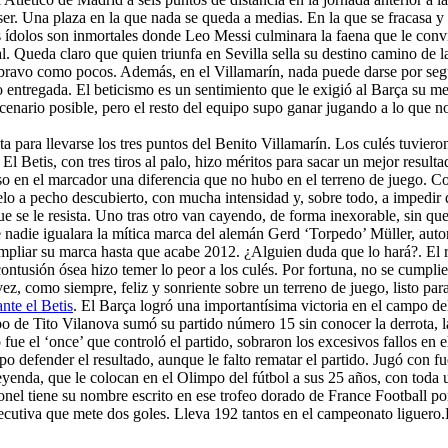
 ser. Una plaza en la que nada se queda a medias. En la que se fracasa y s
s ídolos son inmortales donde Leo Messi culminara la faena que le convi
. Queda claro que quien triunfa en Sevilla sella su destino camino de l
l bravo como pocos. Además, en el Villamarín, nada puede darse por seg
o entregada. El beticismo es un sentimiento que le exigió al Barça su mej
scenario posible, pero el resto del equipo supo ganar jugando a lo que no
ta para llevarse los tres puntos del Benito Villamarín. Los culés tuvier
. El Betis, con tres tiros al palo, hizo méritos para sacar un mejor resu
uso en el marcador una diferencia que no hubo en el terreno de juego. Co
 a pecho descubierto, con mucha intensidad y, sobre todo, a impedir qu
e se le resista. Uno tras otro van cayendo, de forma inexorable, sin que
 nadie igualara la mítica marca del alemán Gerd ‘Torpedo’ Müller, auto
pliar su marca hasta que acabe 2012. ¿Alguien duda que lo hará?. El rey
 contusión ósea hizo temer lo peor a los culés. Por fortuna, no se cump
ez, como siempre, feliz y sonriente sobre un terreno de juego, listo par
nte el Betis
. El Barça logró una importantísima victoria en el campo d
po de Tito Vilanova sumó su partido número 15 sin conocer la derrota, la
fue el ‘once’ que controló el partido, sobraron los excesivos fallos en e
po defender el resultado, aunque le falto rematar el partido. Jugó con f
yenda, que le colocan en el Olimpo del fútbol a sus 25 años, con toda u
ionel tiene su nombre escrito en ese trofeo dorado de France Football 
nsecutiva que mete dos goles. Lleva 192 tantos en el campeonato liguero.