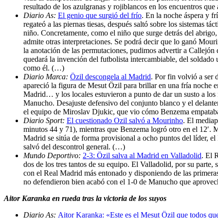
resultado de los azulgranas y rojiblancos en los encuentros qu
Diario As:
El genio que surgió del frío
. En la noche áspera y fr
regateó a las piernas tiesas, después saltó sobre los sistemas tá
niño. Concretamente, como el niño que surge detrás del abrigo, 
admite otras interpretaciones. Se podrá decir que lo ganó Mou
la anotación de las permutaciones, pudimos advertir a Callejón 
quedará la invención del futbolista intercambiable, del soldado 
como él. (…)
Diario Marca:
Özil descongela al Madrid
. Por fin volvió a se
apareció la figura de Mesut Özil para brillar en una fría noche
Madrid… y los locales estuvieron a punto de dar un susto a los
Manucho. Desajuste defensivo del conjunto blanco y el delanter
el equipo de Miroslav Djukic, que vio cómo Benzema empataba 
Diario Sport:
El cuestionado Ozil salvó a Mourinho
. El mediap
minutos 44 y 71), mientras que Benzema logró otro en el 12′. M
Madrid se sitúa de forma provisional a ocho puntos del líder, el
salvó del descontrol general. (…)
Mundo Deportivo:
2-3: Özil salva al Madrid en Valladolid
. El 
dos de los tres tantos de su equipo. El Valladolid, por su parte
con el Real Madrid más entonado y disponiendo de las primeras 
no defendieron bien acabó con el 1-0 de Manucho que aprovechó
Aitor Karanka en rueda tras la victoria de los suyos
Diario As:
Aitor Karanka: «Este es el Mesut Özil que todos q