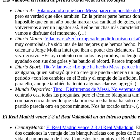
Diario As:
Vilanova: «Lo que hace Messi parece imposible de 
pero es verdad que ellos también. En la primer parte hemos domi
imposible que en un año pueda marcar esa cantidad de goles, 
volveremos a ver un jugador así. Reúne muchas más característi
vamos a disfrutar del momento. (…)
Diario Marca:
Vilanova: «Sería exagerado pedir lo mismo el a
muy controlada, ha sido una de las mejores que hemos hecho. No
calentar a Jorge Molina intuí que iban a poner dos delanteros. E
vez decisivo: «Estoy contento con todos los partidos, no tengo 
ayudado con sus dos goles y ha batido el récord. Parece impos
Diario Sport:
Tito Vilanova: «Lo que ha hecho Messi parece i
azulgrana, quien subrayó que no cree que pueda «tener a un jug
periodo «con los cambios en el Betis y el empuje de la afición
para ello, aunque también ha tenido algunas claras», agregó. (
Mundo Deportivo:
Tito: «Disfrutemos de Messi. No veremos ot
centrado casi todas las preguntas, pero el técnico blaugrana tam
comparecencia diciendo que «la primera media hora ha sido de l
partido parecía otro en pocos minutos. Nos ha tocado sufrir». 
El Real Madrid vence 2-3 al Real Valladolid en un intenso partido 
CenturyMatch:
El Real Madrid vence 2-3 al Real Valladolid
. E
dos ocasiones la ventaja de los blanquivioletas con goles de Be
vida al campeonato de Liga. Con estos tres puntos, el Real Madr