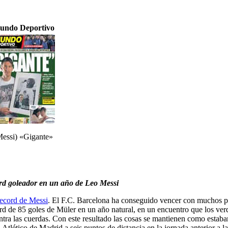
undo Deportivo
Messi) «Gigante»
ord goleador en un año de Leo Messi
record de Messi
. El F.C. Barcelona ha conseguido vencer con muchos p
ord de 85 goles de Müler en un año natural, en un encuentro que los ve
tra las cuerdas. Con este resultado las cosas se mantienen como estab
Atlético de Madrid a seis puntos de distancia en la jornada anterior a la