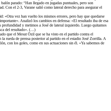
a balón parado: “Han llegado en jugadas puntuales, pero son
d. Con el 2-3, Varane salió como lateral derecho para asegurar el
d: «Otra vez han vuelto los mismos errores, pero hay que quedarse
importante». Analizó los cambios en defensa: «El resultado iba de esa
 profundidad y metimos a José de lateral izquierdo. Luego quitamos
sca del resultado». (…)
do que el Mesut Özil que se ha visto en el partido contra el
la rueda de prensa posterior al partido en el estadio José Zorrilla. A
alón, con los goles, como en sus actuaciones sin él. «Ya sabemos de