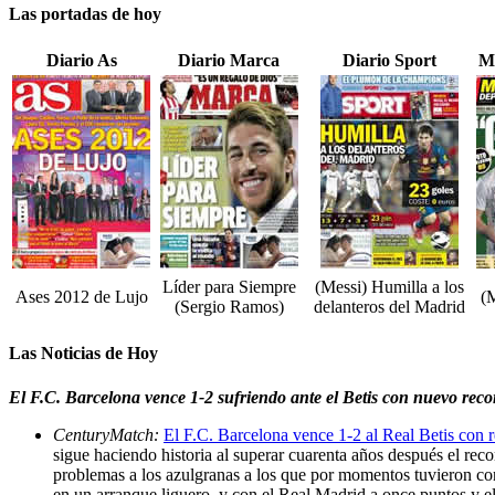
Las portadas de hoy
Diario As
Diario Marca
Diario Sport
M
Líder para Siempre
(Messi) Humilla a los
Ases 2012 de Lujo
(
(Sergio Ramos)
delanteros del Madrid
Las Noticias de Hoy
El F.C. Barcelona vence 1-2 sufriendo ante el Betis con nuevo rec
CenturyMatch:
El F.C. Barcelona vence 1-2 al Real Betis con 
sigue haciendo historia al superar cuarenta años después el rec
problemas a los azulgranas a los que por momentos tuvieron con
en un arranque liguero, y con el Real Madrid a once puntos y el 