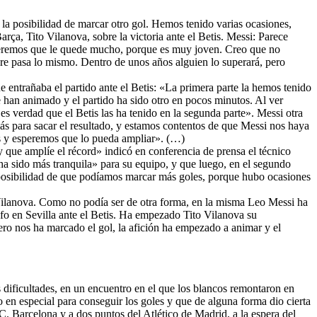
 la posibilidad de marcar otro gol. Hemos tenido varias ocasiones,
ça, Tito Vilanova, sobre la victoria ante el Betis. Messi: Parece
peremos que le quede mucho, porque es muy joven. Creo que no
re pasa lo mismo. Dentro de unos años alguien lo superará, pero
ue entrañaba el partido ante el Betis: «La primera parte la hemos tenido
 han animado y el partido ha sido otro en pocos minutos. Al ver
es verdad que el Betis las ha tenido en la segunda parte». Messi otra
más para sacar el resultado, y estamos contentos de que Messi nos haya
ás y esperemos que lo pueda ampliar». (…)
 que amplíe el récord» indicó en conferencia de prensa el técnico
ha sido más tranquila» para su equipo, y que luego, en el segundo
a posibilidad de que podíamos marcar más goles, porque hubo ocasiones
 Vilanova. Como no podía ser de otra forma, en la misma Leo Messi ha
unfo en Sevilla ante el Betis. Ha empezado Tito Vilanova su
ro nos ha marcado el gol, la afición ha empezado a animar y el
dificultades, en un encuentro en el que los blancos remontaron en
 en especial para conseguir los goles y que de alguna forma dio cierta
C. Barcelona y a dos puntos del Atlético de Madrid, a la espera del