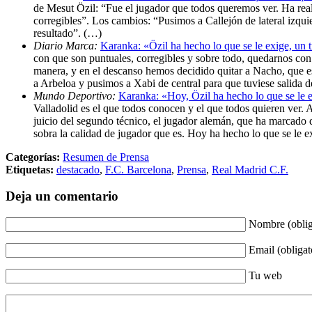
de Mesut Özil: “Fue el jugador que todos queremos ver. Ha real
corregibles”. Los cambios: “Pusimos a Callejón de lateral izqu
resultado”. (…)
Diario Marca:
Karanka: «Özil ha hecho lo que se le exige, un t
con que son puntuales, corregibles y sobre todo, quedarnos con
manera, y en el descanso hemos decidido quitar a Nacho, que e
a Arbeloa y pusimos a Xabi de central para que tuviese salida
Mundo Deportivo:
Karanka: «Hoy, Özil ha hecho lo que se le 
Valladolid es el que todos conocen y el que todos quieren ver. As
juicio del segundo técnico, el jugador alemán, que ha marcado 
sobra la calidad de jugador que es. Hoy ha hecho lo que se le e
Categorías:
Resumen de Prensa
Etiquetas:
destacado
,
F.C. Barcelona
,
Prensa
,
Real Madrid C.F.
Deja un comentario
Nombre (oblig
Email (obligat
Tu web