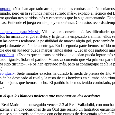
lograr»
. «Nos han apretado arriba, pero en las contras también teníamos
nado, pero en la segunda hemos sufrido más», explicó el técnico del Bar
pero quedan tres partidos más y esperemos que lo siga aumentando. Es
cas. Entiende el juego en ataque y en defensa. Con estos récords siemp
ño que viene para Messi»
. Vilanova era consciente de las dificultades q
s ha marcado el gol el Betis y la gente ha empezado a animar, ellos se
n las contras teníamos la posibilidad de marcar algún gol, pero también 
queja durante el año de la entrega. En la segunda parte hemos sufrido 
ible que un jugador pueda marcar tantos goles. Quedan dos partidos m
mposible»
. «Espero que en estos partidos que quedan pueda lograr más y
ador igual». Sobre el partido, Vilanova comentó que «la primera parte 
, ha sido distinto». «Nos han apretado más, pero al contragolpe cabía l
…)
ro igual»
. Siete minutos exactos ha durado la rueda de prensa de Tito
bién ha destacado al rival y la resto de sus hombres en el trabajado tri
as mejores que hemos hecho. El partido lo hemos tenido controlado, pe
(…)
en el que los blancos tuvieron que remontar en dos ocasiones
l Real Madrid ha conseguido vencer 2-3 al Real Valladolid, con muchas 
nzemá y en dos ocasiones de un Özil que realizó un fantástico encuentro
id se sitúa provisionalmente con ocho puntos de desventaja sobre el F.