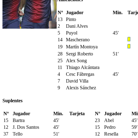
Nº
Jugador
Min.
Tarj
13
Pinto
2
Dani Alves
5
Puyol
45′
14
Mascherano
19
Martín Montoya
28
Sergi Roberto
51′
25
Alex Song
11
Thiago Alcántara
4
Cesc Fábregas
45′
7
David Villa
9
Alexis Sánchez
Suplentes
Nº
Jugador
Min.
Tarjeta
Nº
Jugador
Mi
15
Bartra
45′
23
Abel
45′
12
J. Dos Santos
45′
15
Pedro
59′
37
Tello
51′
12
Resella
70′