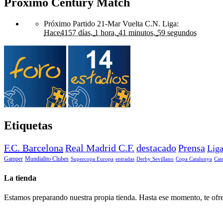
Próximo Century Match
Próximo Partido 21-Mar Vuelta C.N. Liga
:
Hace
4157 días,
1 hora,
41 minutos,
59 segundos
Etiquetas
F.C. Barcelona
Real Madrid C.F.
destacado
Prensa
Lig
Gamper
Mundialito Clubes
Supercopa Europa
entradas
Derby Sevillano
Copa Catalunya
Cat
La tienda
Estamos preparando nuestra propia tienda. Hasta ese momento, te ofre