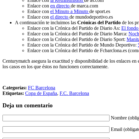
Enlace con
la Retransmisión
de as.com
Enlace con
en directo
de marca.com
Enlace con
el Minuto a Minuto
de sport.es
Enlace con
el directo
de mundodeportivo.es
A continuación te incluimos las
Crónicas del Partido
de los pr
Enlace con la Crónica del Partido de Diario As:
El fondo
Enlace con la Crónica del Partido de Diario Marca:
Noche
Enlace con la Crónica del Partido de Diario Sport:
Manita
Enlace con la Crónica del Partido de Mundo Deportivo:
Enlace con la Crónica del Partido de Fcbarclona.es (com/
Centurymatch asegura la exactitud y disponibilidad de los enlaces en 
los casos en los que éstos no funcionen correctamente.
Categorías:
FC Barcelona
Etiquetas:
Copa de España
,
F.C. Barcelona
Deja un comentario
Nombre (oblig
Email (obligat