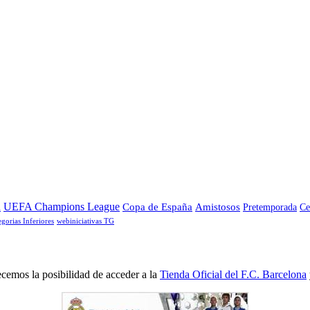
a
UEFA Champions League
Copa de España
Amistosos
Pretemporada
Ce
egorias Inferiores
webiniciativas TG
cemos la posibilidad de acceder a la
Tienda Oficial del F.C. Barcelona