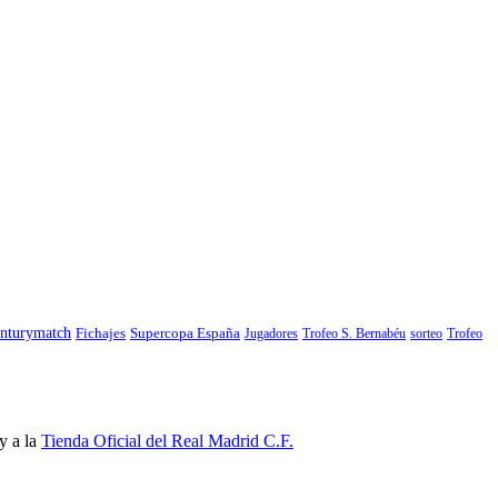
nturymatch
Fichajes
Supercopa España
Jugadores
Trofeo S. Bernabéu
sorteo
Trofeo
y a la
Tienda Oficial del Real Madrid C.F.