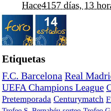
Hace
4157 días,
13 hor
Etiquetas
F.C. Barcelona
Real Madri
UEFA Champions League
C
Pretemporada
Centurymatch
F
Trofeo S. Bernabéu
sorteo
Trofeo 