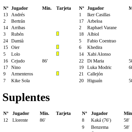
Nº
Jugador
Min.
Tarjeta
Nº
Jugador
M
13
Andrés
1
Iker Casillas
2
Bertrán
17
Arbeloa
14
Arribas
2
Raphael Varane
3
Rubén
18
Albiol
24
Damià
5
Fabio Coentrao
15
Oier
6
Khedira
5
Lolo
14
Xabi Alonso
16
Cejudo
86′
22
Di Maria
5
17
Nino
19
Luka Modric
6
9
Armenteros
21
Callejón
7
Kike Sola
20
Higuaín
5
Suplentes
Nº
Jugador
Min.
Tarjeta
Nº
Jugador
Min
12
Llorente
86′
8
Kaká (76′)
58′
9
Benzema
58′