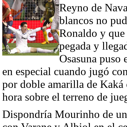
Reyno de Navar
blancos no pud
Ronaldo y que 
pegada y llegad
Osasuna puso e
en especial cuando jugó co
por doble amarilla de Kaká 
hora sobre el terreno de jue
Dispondría Mourinho de un 
con Varane y Albiol en el ce