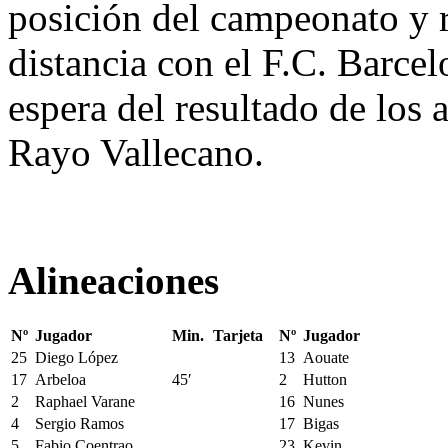
posición del campeonato y 
distancia con el F.C. Barcel
espera del resultado de los 
Rayo Vallecano.
Alineaciones
Nº
Jugador
Min.
Tarjeta
Nº
Jugador
25
Diego López
13
Aouate
17
Arbeloa
45′
2
Hutton
2
Raphael Varane
16
Nunes
4
Sergio Ramos
17
Bigas
5
Fabio Coentrao
23
Kevin