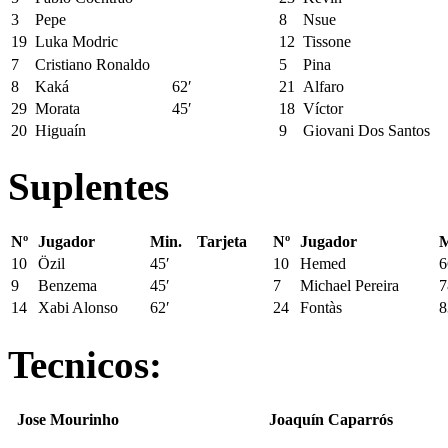
3
Pepe
8
Nsue
19
Luka Modric
12
Tissone
7
Cristiano Ronaldo
5
Pina
8
Kaká
62′
21
Alfaro
29
Morata
45′
18
Víctor
20
Higuaín
9
Giovani Dos Santos
Suplentes
Nº
Jugador
Min.
Tarjeta
Nº
Jugador
M
10
Özil
45′
10
Hemed
6
9
Benzema
45′
7
Michael Pereira
7
14
Xabi Alonso
62′
24
Fontàs
8
Tecnicos:
Jose Mourinho
Joaquín Caparrós