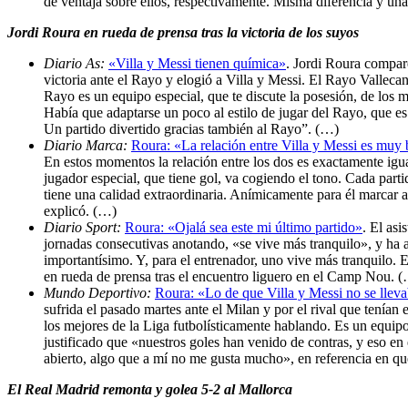
de ventaja sobre ellos, respectivamente. Misma diferencia y una
Jordi Roura en rueda de prensa tras la victoria de los suyos
Diario As:
«Villa y Messi tienen química»
. Jordi Roura compare
victoria ante el Rayo y elogió a Villa y Messi. El Rayo Vallec
Rayo es un equipo especial, que te discute la posesión, de los 
Había que adaptarse un poco al estilo de jugar del Rayo, que es 
Un partido divertido gracias también al Rayo”. (…)
Diario Marca:
Roura: «La relación entre Villa y Messi es muy
En estos momentos la relación entre los dos es exactamente ig
jugador especial, que tiene gol, va cogiendo el tono. Cada pa
tiene una calidad extraordinaria. Anímicamente para él marcar 
explicó. (…)
Diario Sport:
Roura: «Ojalá sea este mi último partido»
. El as
jornadas consecutivas anotando, «se vive más tranquilo», y ha
importantísimo. Y, para el entrenador, uno vive más tranquilo. 
en rueda de prensa tras el encuentro liguero en el Camp Nou. 
Mundo Deportivo:
Roura: «Lo de que Villa y Messi no se llev
sufrida el pasado martes ante el Milan y por el rival que tenía
los mejores de la Liga futbolísticamente hablando. Es un equip
justificado que «nuestros goles han venido de contras, y eso e
abierto, algo que a mí no me gusta mucho», en referencia en que
El Real Madrid remonta y golea 5-2 al Mallorca