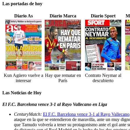
Las portadas de hoy
Diario As
Diario Marca
Diario Sport
M
Kun Agüero vuelve a
Hay que rematar en
Contrato Neymar al
interesar
París
descubierto
Las Noticias de Hoy
El F.C. Barcelona vence 3-1 al Rayo Vallecano en Liga
CenturyMatch:
El F.C. Barcelona vence 3-1 al Rayo Vallecano
ataque en la que se entendieron de maravilla, ante un muy digno
que Tamudo volvería a tener su protagonismo ante el gol ante su
de distancia con el Real Madrid en la lucha de los dos equipos e