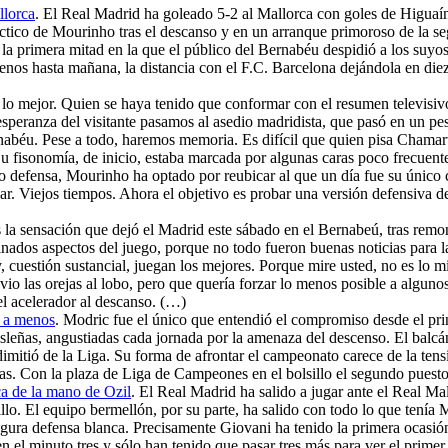
llorca
. El Real Madrid ha goleado 5-2 al Mallorca con goles de Higuaín
áctico de Mourinho tras el descanso y en un arranque primoroso de la se
bó la primera mitad en la que el público del Bernabéu despidió a los suy
os hasta mañana, la distancia con el F.C. Barcelona dejándola en diez 
vio lo mejor. Quien se haya tenido que conformar con el resumen televi
speranza del visitante pasamos al asedio madridista, que pasó en un pes
abéu. Pese a todo, haremos memoria. Es difícil que quien pisa Chamartí
 fisonomía, de inicio, estaba marcada por algunas caras poco frecuente
efensa, Mourinho ha optado por reubicar al que un día fue su único ce
lar. Viejos tiempos. Ahora el objetivo es probar una versión defensiva 
la sensación que dejó el Madrid este sábado en el Bernabeú, tras remon
ados aspectos del juego, porque no todo fueron buenas noticias para la
 cuestión sustancial, juegan los mejores. Porque mire usted, no es lo 
io las orejas al lobo, pero que quería forzar lo menos posible a algun
 el acelerador al descanso. (…)
s a menos
. Modric fue el único que entendió el compromiso desde el pri
isleñas, angustiadas cada jornada por la amenaza del descenso. El balc
dimitió de la Liga. Su forma de afrontar el campeonato carece de la tens
cosas. Con la plaza de Liga de Campeones en el bolsillo el segundo pue
ca de la mano de Ozil
. El Real Madrid ha salido a jugar ante el Real M
o. El equipo bermellón, por su parte, ha salido con todo lo que tenía Ma
gura defensa blanca. Precisamente Giovani ha tenido la primera ocasión
el minuto tres y sólo han tenido que pasar tres más para ver el primer 