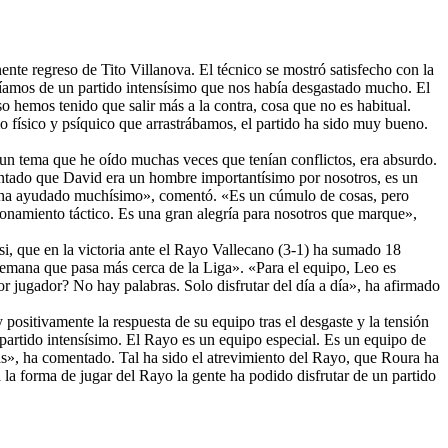
nte regreso de Tito Villanova. El técnico se mostró satisfecho con la
eníamos de un partido intensísimo que nos había desgastado mucho. El
o hemos tenido que salir más a la contra, cosa que no es habitual.
io físico y psíquico que arrastrábamos, el partido ha sido muy bueno.
s un tema que he oído muchas veces que tenían conflictos, era absurdo.
entado que David era un hombre importantísimo por nosotros, es un
nos ha ayudado muchísimo», comentó. «Es un cúmulo de cosas, pero
ionamiento táctico. Es una gran alegría para nosotros que marque»,
si, que en la victoria ante el Rayo Vallecano (3-1) ha sumado 18
semana que pasa más cerca de la Liga». «Para el equipo, Leo es
or jugador? No hay palabras. Solo disfrutar del día a día», ha afirmado
 positivamente la respuesta de su equipo tras el desgaste y la tensión
 partido intensísimo. El Rayo es un equipo especial. Es un equipo de
as», ha comentado. Tal ha sido el atrevimiento del Rayo, que Roura ha
la forma de jugar del Rayo la gente ha podido disfrutar de un partido