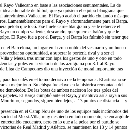
del Rayo Vallecano en base a las asociaciones sentimentales. La de
 idea admirable de fútbol, que ya quisiera el equipo blaugrana que
ía al atrevimiento Vallecano. El Rayo acabó el partido chutando más que
eros. Lamentablemente para el Rayo y afortunadamente para el Barça,
a pelota que tocó. Ese huele carne blaugrana y se le retuerce el
l Rayo un equipo valiente, descarado, que quiere el balón y que le
olpe. El Rayo fue a por el Barça, y el Barça les fulminó sin tener que
 en el Barcelona, un lugar en la zona noble del vestuario y un hueco
rovechar su oportunidad, a superar la portería rival y a ser el
 Villa y Messi, tras mirar con lupa los gestos de uno y otro en todo
ncias y goles en la victoria de los azulgrana por 3-1 al Rayo.
ta de Liga de Campeones dio una inyección de moral importante tras
, para los culés en el tramo decisivo de la temporada. El asturiano se
nzar su mejor tono. Su chispa fue clave en la histórica remontada del
 fue demoledor. De las botas de ambos nacieron los tres goles del
s papeles. El Barça cumplió ante el Rayo, y mantuvo así a raya a sus
e Mourinho, segundos, siguen bien lejos, a 13 puntos de distancia… y
 la presencia en el Camp Nou de uno de los equipos más incómodos del
 sociedad Messi-Villa, muy despierta en todo momento, se encargó de
ntretenido encuentro, pero en lo que a la pelea por el partido se
s victorias de Real Madrid y Atlético, se mantienen los 13 y 14 puntos