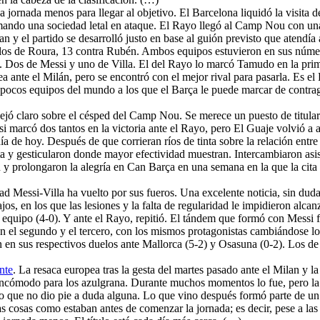
a jornada menos para llegar al objetivo. El Barcelona liquidó la visita 
rmando una sociedad letal en ataque. El Rayo llegó al Camp Nou con una
an y el partido se desarrolló justo en base al guión previsto que atend
y los de Roura, 13 contra Rubén. Ambos equipos estuvieron en sus núm
. Dos de Messi y uno de Villa. El del Rayo lo marcó Tamudo en la primer
ea ante el Milán, pero se encontró con el mejor rival para pasarla. Es e
s pocos equipos del mundo a los que el Barça le puede marcar de contrag
dejó claro sobre el césped del Camp Nou. Se merece un puesto de titular
i marcó dos tantos en la victoria ante el Rayo, pero El Guaje volvió a ap
a de hoy. Después de que corrieran ríos de tinta sobre la relación entre
y gesticularon donde mayor efectividad muestran. Intercambiaron asiste
ión y prolongaron la alegría en Can Barça en una semana en la que la ci
ad Messi-Villa ha vuelto por sus fueros. Una excelente noticia, sin duda
os, en los que las lesiones y la falta de regularidad le impidieron alca
el equipo (4-0). Y ante el Rayo, repitió. El tándem que formó con Messi
en el segundo y el tercero, con los mismos protagonistas cambiándose lo
on en sus respectivos duelos ante Mallorca (5-2) y Osasuna (0-2). Los d
nte
. La resaca europea tras la gesta del martes pasado ante el Milan y
 incómodo para los azulgrana. Durante muchos momentos lo fue, pero la
so que no dio pie a duda alguna. Lo que vino después formó parte de un e
 las cosas como estaban antes de comenzar la jornada; es decir, pese a la