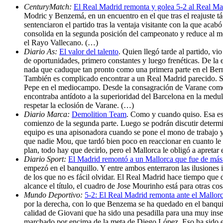
CenturyMatch:
El Real Madrid remonta y golea 5-2 al Real Ma
Modric y Benzemá, en un encuentro en el que tras el reajuste t
sentenciaron el partido tras la ventaja visitante con la que aca
consolida en la segunda posición del campeonato y reduce al men
el Rayo Vallecano. (…)
Diario As:
El valor del talento
. Quien llegó tarde al partido, 
de oportunidades, primero constantes y luego frenéticas. De la e
nada que caduque tan pronto como una primera parte en el Bern
También es complicado encontrar a un Real Madrid parecido. Su
Pepe en el mediocampo. Desde la consagración de Varane como d
encontraba antídoto a la superioridad del Barcelona en la medu
respetar la eclosión de Varane. (…)
Diario Marca:
Demolition Team
. Como y cuando quiso. Esa es 
comienzo de la segunda parte. Luego se podrán discutir determin
equipo es una apisonadora cuando se pone el mono de trabajo y,
que nadie Mou, que tardó bien poco en reaccionar en cuanto le v
plan, todo hay que decirlo, pero el Mallorca le obligó a apretar
Diario Sport:
El Madrid remontó a un Mallorca que fue de má
empezó en el banquillo. Y entre ambos enterraron las ilusiones 
de los que no es fácil olvidar. El Real Madrid hace tiempo que 
alcance el título, el cuadro de Jose Mourinho está para otras 
Mundo Deportivo:
5-2: El Real Madrid remonta ante el Mallor
por la derecha, con lo que Benzema se ha quedado en el banquill
calidad de Giovani que ha sido una pesadilla para una muy inse
marchado por encima de la meta de Diego López. Eso ha sido en 