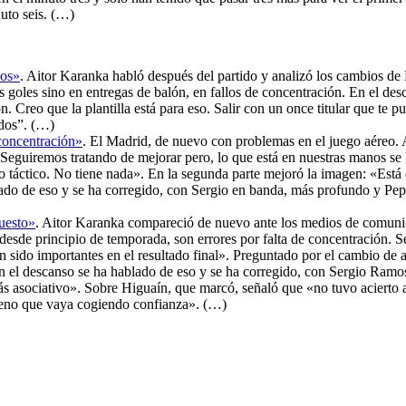
uto seis. (…)
dos»
. Aitor Karanka habló después del partido y analizó los cambios de
oles sino en entregas de balón, en fallos de concentración. En el desc
 Creo que la plantilla está para eso. Salir con un once titular que te p
idos”. (…)
 concentración»
. El Madrid, de nuevo con problemas en el juego aéreo. 
 Seguiremos tratando de mejorar pero, lo que está en nuestras manos se 
do táctico. No tiene nada». En la segunda parte mejoró la imagen: «Está
blado de eso y se ha corregido, con Sergio en banda, más profundo y Pep
uesto»
. Aitor Karanka compareció de nuevo ante los medios de comunica
esde principio de temporada, son errores por falta de concentración. S
n sido importantes en el resultado final». Preguntado por el cambio de a
 en el descanso se ha hablado de eso y se ha corregido, con Sergio Ra
 asociativo». Sobre Higuaín, que marcó, señaló que «no tuvo acierto an
bueno que vaya cogiendo confianza». (…)