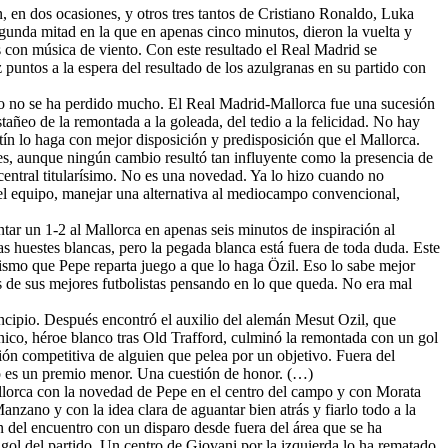
, en dos ocasiones, y otros tres tantos de Cristiano Ronaldo, Luka
gunda mitad en la que en apenas cinco minutos, dieron la vuelta y
os con música de viento. Con este resultado el Real Madrid se
puntos a la espera del resultado de los azulgranas en su partido con
sivo no se ha perdido mucho. El Real Madrid-Mallorca fue una sucesión
tañeo de la remontada a la goleada, del tedio a la felicidad. No hay
n lo haga con mejor disposición y predisposición que el Mallorca.
s, aunque ningún cambio resultó tan influyente como la presencia de
ntral titularísimo. No es una novedad. Ya lo hizo cuando no
del equipo, manejar una alternativa al mediocampo convencional,
tar un 1-2 al Mallorca en apenas seis minutos de inspiración al
s huestes blancas, pero la pegada blanca está fuera de toda duda. Este
mismo que Pepe reparta juego a que lo haga Özil. Eso lo sabe mejor
os de sus mejores futbolistas pensando en lo que queda. No era mal
ncipio. Después encontró el auxilio del alemán Mesut Ozil, que
ánico, héroe blanco tras Old Trafford, culminó la remontada con un gol
ión competitiva de alguien que pelea por un objetivo. Fuera del
sto es un premio menor. Una cuestión de honor. (…)
allorca con la novedad de Pepe en el centro del campo y con Morata
nzano y con la idea clara de aguantar bien atrás y fiarlo todo a la
 del encuentro con un disparo desde fuera del área que se ha
gol del partido. Un centro de Giovani por la izquierda lo ha rematado