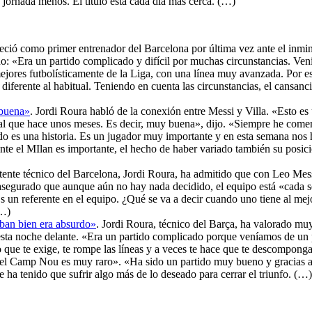
 jornada menos. El título está cada día más cerca. (…)
ció como primer entrenador del Barcelona por última vez ante el inmine
ano: «Era un partido complicado y difícil por muchas circunstancias. V
mejores futbolísticamente de la Liga, con una línea muy avanzada. Por es
diferente al habitual. Teniendo en cuenta las circunstancias, el cansanc
 buena»
. Jordi Roura habló de la conexión entre Messi y Villa. «Esto e
ual que hace unos meses. Es decir, muy buena», dijo. «Siempre he com
rtido es una historia. Es un jugador muy importante y en esta semana 
ante el MIlan es importante, el hecho de haber variado también su posic
istente técnico del Barcelona, Jordi Roura, ha admitido que con Leo Mes
 asegurado que aunque aún no hay nada decidido, el equipo está «cada 
Es un referente en el equipo. ¿Qué se va a decir cuando uno tiene al mej
(…)
aban bien era absurdo»
. Jordi Roura, técnico del Barça, ha valorado muy
n esta noche delante. «Era un partido complicado porque veníamos de un
o que te exige, te rompe las líneas y a veces te hace que te descompong
n el Camp Nou es muy raro». «Ha sido un partido muy bueno y gracias a 
 ha tenido que sufrir algo más de lo deseado para cerrar el triunfo. (…)