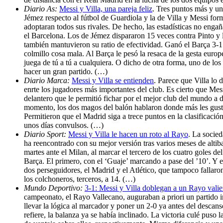
Diario As:
Messi y Villa, una pareja feliz
. Tres puntos más y un
Jémez respecto al fútbol de Guardiola y la de Villa y Messi fo
adoptaran todos sus rivales. De hecho, las estadísticas no engañ
el Barcelona. Los de Jémez dispararon 15 veces contra Pinto 
también mantuvieron su ratio de efectividad. Ganó el Barça 3-1
colmillo cosa mala. Al Barça le pesó la resaca de la gesta europ
juega de tú a tú a cualquiera. O dicho de otra forma, uno de lo
hacer un gran partido. (…)
Diario Marca:
Messi y Villa se entienden
. Parece que Villa lo 
enrte los jugadores más importantes del club. Es cierto que Mess
delantero que le permitió fichar por el mejor club del mundo a dí
momento, los dos magos del balón hablaron donde más les gusta 
Permitieron que el Madrid siga a trece puntos en la clasificac
unos días convulsos. (…)
Diario Sport:
Messi y Villa le hacen un roto al Rayo
. La socied
ha reencontrado con su mejor versión tras varios meses de altibaj
martes ante el Milan, al marcar el tercero de los cuatro goles d
Barça. El primero, con el ‘Guaje’ marcando a pase del ’10’. Y 
dos perseguidores, el Madrid y el Atlético, que tampoco fallar
los colchoneros, terceros, a 14. (…)
Mundo Deportivo:
3-1: Messi y Villa doblegan a un Rayo valie
campeonato, el Rayo Vallecano, auguraban a priori un partido
llevar la lógica al marcador y poner un 2-0 ya antes del descan
refiere, la balanza ya se había inclinado. La victoria culé puso