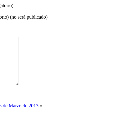
atorio)
orio) (no será publicado)
26 de Marzo de 2013
»