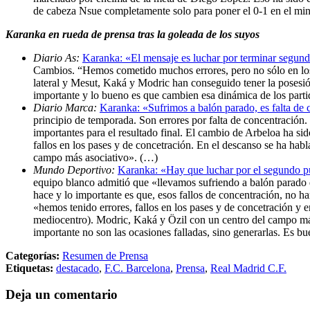
de cabeza Nsue completamente solo para poner el 0-1 en el min
Karanka en rueda de prensa tras la goleada de los suyos
Diario As:
Karanka: «El mensaje es luchar por terminar segun
Cambios. “Hemos cometido muchos errores, pero no sólo en los g
lateral y Mesut, Kaká y Modric han conseguido tener la posesión.
importante y lo bueno es que cambien esa dinámica de los part
Diario Marca:
Karanka: «Sufrimos a balón parado, es falta de
principio de temporada. Son errores por falta de concentración.
importantes para el resultado final. El cambio de Arbeloa ha si
fallos en los pases y de concetración. En el descanso se ha ha
campo más asociativo». (…)
Mundo Deportivo:
Karanka: «Hay que luchar por el segundo p
equipo blanco admitió que «llevamos sufriendo a balón parado d
hace y lo importante es que, esos fallos de concentración, no ha
«hemos tenido errores, fallos en los pases y de concetración y
mediocentro). Modric, Kaká y Özil con un centro del campo más
importante no son las ocasiones falladas, sino generarlas. Es 
Categorías:
Resumen de Prensa
Etiquetas:
destacado
,
F.C. Barcelona
,
Prensa
,
Real Madrid C.F.
Deja un comentario