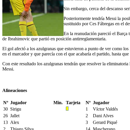
Sin embargo, cerca del descanso sería
Posteriormente tendría Messi la posi
sustituido por Ces Fábregas en el de
En la reanudación pareció el Barça t
de Ibrahimovic que partió en posición antirreglamentaria.
El gol afectó a los azulgranas que estuvieron a punto de ver como los 
en el marcador y que parecía con el que acabaría el partido, hasta que 
Con este resultado los azulgranas tendrán que resolver la eliminator
Messi.
Alineaciones
Nº
Jugador
Min.
Tarjeta
Nº
Jugador
30
Sirigu
1
Víctor Valdés
26
Jallet
2
Dani Alves
13
Alex
3
Gerard Piqué
2
Thiago Silva
14
Mascherano