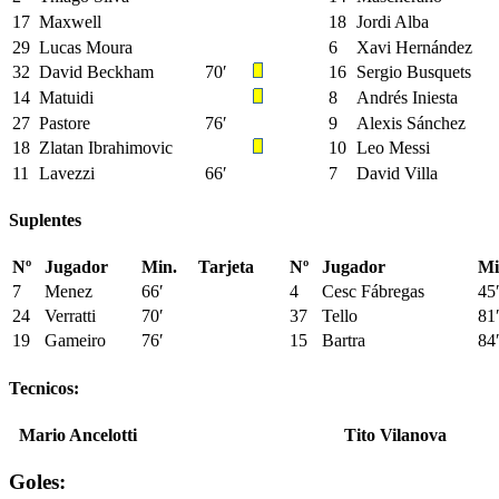
17
Maxwell
18
Jordi Alba
29
Lucas Moura
6
Xavi Hernández
32
David Beckham
70′
16
Sergio Busquets
14
Matuidi
8
Andrés Iniesta
27
Pastore
76′
9
Alexis Sánchez
18
Zlatan Ibrahimovic
10
Leo Messi
11
Lavezzi
66′
7
David Villa
Suplentes
Nº
Jugador
Min.
Tarjeta
Nº
Jugador
Mi
7
Menez
66′
4
Cesc Fábregas
45
24
Verratti
70′
37
Tello
81
19
Gameiro
76′
15
Bartra
84
Tecnicos:
Mario Ancelotti
Tito Vilanova
Goles: