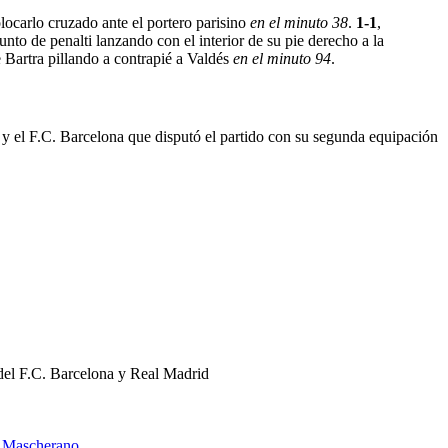
olocarlo cruzado ante el portero parisino
en el minuto 38
.
1-1
,
nto de penalti lanzando con el interior de su pie derecho a la
 Bartra pillando a contrapié a Valdés
en el minuto 94
.
n y el F.C. Barcelona que disputó el partido con su segunda equipación
 del F.C. Barcelona y Real Madrid
 y Mascherano