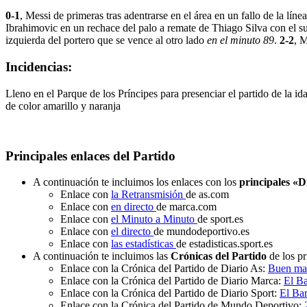
0-1
, Messi de primeras tras adentrarse en el área en un fallo de la lí
Ibrahimovic en un rechace del palo a remate de Thiago Silva con el s
izquierda del portero que se vence al otro lado
en el minuto 89
.
2-2
, M
Incidencias:
Lleno en el Parque de los Príncipes para presenciar el partido de la 
de color amarillo y naranja
Principales enlaces del Partido
A continuación te incluimos los enlaces con los
principales «D
Enlace con
la Retransmisión
de as.com
Enlace con
en directo
de marca.com
Enlace con
el Minuto a Minuto
de sport.es
Enlace con
el directo
de mundodeportivo.es
Enlace con
las estadísticas
de estadisticas.sport.es
A continuación te incluimos las
Crónicas del Partido
de los pr
Enlace con la Crónica del Partido de Diario As:
Buen mar
Enlace con la Crónica del Partido de Diario Marca:
El Ba
Enlace con la Crónica del Partido de Diario Sport:
El Bar
Enlace con la Crónica del Partido de Mundo Deportivo: