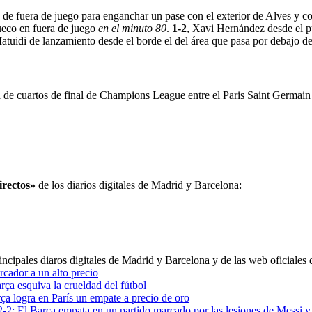
nea de fuera de juego para enganchar un pase con el exterior de Alves y c
ueco en fuera de juego
en el minuto 80
.
1-2
, Xavi Hernández desde el pu
atuidi de lanzamiento desde el borde el del área que pasa por debajo de
ida de cuartos de final de Champions League entre el Paris Saint Germai
irectos»
de los diarios digitales de Madrid y Barcelona:
incipales diaros digitales de Madrid y Barcelona y de las web oficiales
cador a un alto precio
rça esquiva la crueldad del fútbol
ça logra en París un empate a precio de oro
2-2: El Barça empata en un partido marcado por las lesiones de Messi