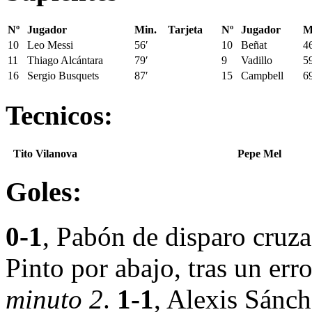
Nº
Jugador
Min.
Tarjeta
Nº
Jugador
M
10
Leo Messi
56′
10
Beñat
4
11
Thiago Alcántara
79′
9
Vadillo
5
16
Sergio Busquets
87′
15
Campbell
6
Tecnicos:
Tito Vilanova
Pepe Mel
Goles:
0-1
, Pabón de disparo cruza
Pinto por abajo, tras un er
minuto 2
.
1-1
, Alexis Sánc