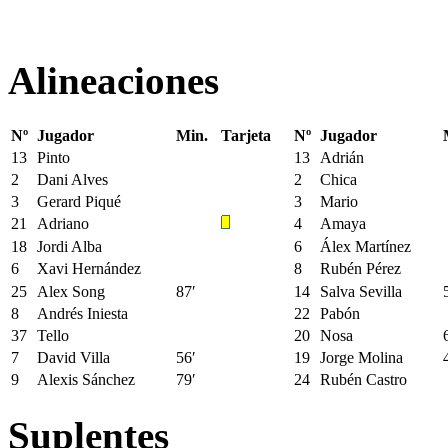
Alineaciones
Nº
Jugador
Min.
Tarjeta
Nº
Jugador
13
Pinto
13
Adrián
2
Dani Alves
2
Chica
3
Gerard Piqué
3
Mario
21
Adriano
4
Amaya
18
Jordi Alba
6
Álex Martínez
6
Xavi Hernández
8
Rubén Pérez
25
Alex Song
87′
14
Salva Sevilla
8
Andrés Iniesta
22
Pabón
37
Tello
20
Nosa
7
David Villa
56′
19
Jorge Molina
9
Alexis Sánchez
79′
24
Rubén Castro
Suplentes