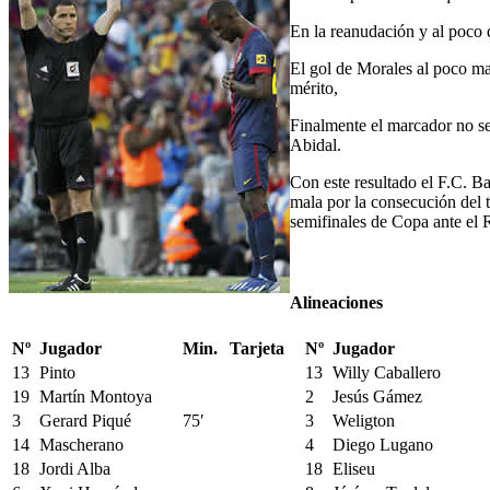
En la reanudación y al poco de
El gol de Morales al poco maq
mérito,
Finalmente el marcador no se
Abidal.
Con este resultado el F.C. B
mala por la consecución del 
semifinales de Copa ante el 
Alineaciones
Nº
Jugador
Min.
Tarjeta
Nº
Jugador
13
Pinto
13
Willy Caballero
19
Martín Montoya
2
Jesús Gámez
3
Gerard Piqué
75′
3
Weligton
14
Mascherano
4
Diego Lugano
18
Jordi Alba
18
Eliseu