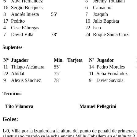
6
Xavi Hernández
8
Jérémy Toulalan
16
Sergio Busquets
6
Camacho
8
Andrés Iniesta
55′
7
Joaquín
17
Pedrito
10
Julio Baptista
4
Cesc Fábregas
22
Isco
7
David Villa
78′
24
Roque Santa Cruz
Suplentes
Nº
Jugador
Min.
Tarjeta
Nº
Jugador
11
Thiago Alcántara
55′
14
Pedro Morales
22
Abidal
75′
11
Seba Fernández
9
Alexis Sánchez
78′
9
Javier Saviola
Tecnicos:
Tito Vilanova
Manuel Pellegrini
Goles:
1-0
, Villa por la izquierda a la altura del punto de penalti de primer
al asturiano cuando se le echa encima Willy Caballero
en el minuto 3