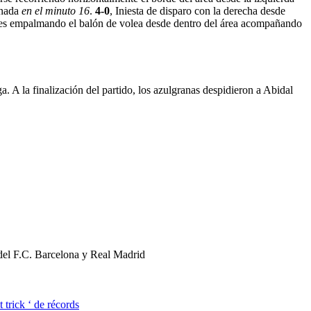
 nada
en el minuto 16
.
4-0
, Iniesta de disparo con la derecha desde
es empalmando el balón de volea desde dentro del área acompañando
. A la finalización del partido, los azulgranas despidieron a Abidal
 del F.C. Barcelona y Real Madrid
 trick ‘ de récords