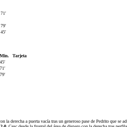
71′
79′
45′
Min.
Tarjeta
45′
71′
79′
as con la derecha a puerta vacía tras un generoso pase de Pedrito que se 
.
2-0
, Cesc desde la frontal del área de disparo con la derecha tras perfi