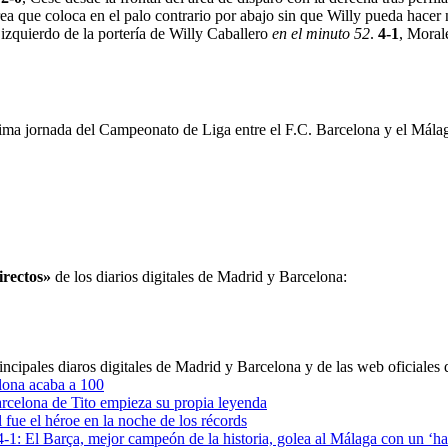
ea que coloca en el palo contrario por abajo sin que Willy pueda hacer
 izquierdo de la portería de Willy Caballero
en el minuto 52
.
4-1
, Moral
tima jornada del Campeonato de Liga entre el F.C. Barcelona y el Málaga
irectos»
de los diarios digitales de Madrid y Barcelona:
incipales diaros digitales de Madrid y Barcelona y de las web oficiales
lona acaba a 100
rcelona de Tito empieza su propia leyenda
 fue el héroe en la noche de los récords
4-1: El Barça, mejor campeón de la historia, golea al Málaga con un ‘hat