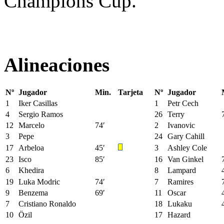
Champions Cup.
Alineaciones
Nº
Jugador
Min.
Tarjeta
Nº
Jugador
1
Iker Casillas
1
Petr Cech
4
Sergio Ramos
26
Terry
12
Marcelo
74′
2
Ivanovic
3
Pepe
24
Gary Cahill
17
Arbeloa
45′
3
Ashley Cole
23
Isco
85′
16
Van Ginkel
6
Khedira
8
Lampard
19
Luka Modric
74′
7
Ramires
9
Benzema
69′
11
Oscar
7
Cristiano Ronaldo
18
Lukaku
10
Özil
17
Hazard