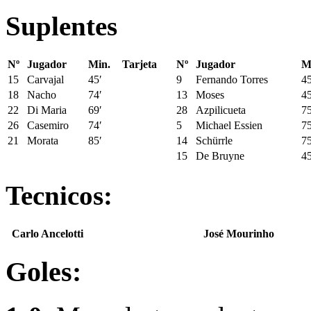
Suplentes
Nº
Jugador
Min.
Tarjeta
Nº
Jugador
M
15
Carvajal
45′
9
Fernando Torres
45
18
Nacho
74′
13
Moses
45
22
Di Maria
69′
28
Azpilicueta
75
26
Casemiro
74′
5
Michael Essien
75
21
Morata
85′
14
Schürrle
75
15
De Bruyne
45
Tecnicos:
Carlo Ancelotti
José Mourinho
Goles: