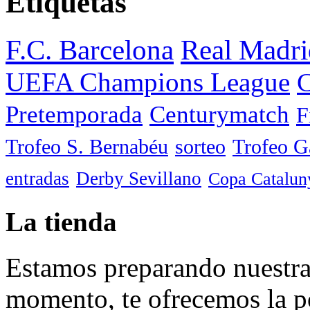
Etiquetas
F.C. Barcelona
Real Madri
UEFA Champions League
C
Pretemporada
Centurymatch
F
Trofeo S. Bernabéu
sorteo
Trofeo 
entradas
Derby Sevillano
Copa Catalun
La tienda
Estamos preparando nuestra 
momento, te ofrecemos la po