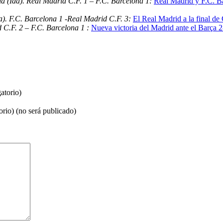
a (Ida). Real Madrid C.F. 1 – F.C. Barcelona 1:
Real Madrid y F.C. B
). F.C. Barcelona 1 -Real Madrid C.F. 3:
El Real Madrid a la final de
 C.F. 2 – F.C. Barcelona 1 :
Nueva victoria del Madrid ante el Barça 2-
atorio)
orio) (no será publicado)