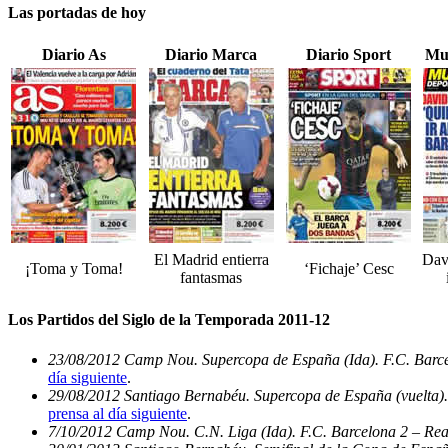
Las portadas de hoy
Diario As
Diario Marca
Diario Sport
Mu
El Madrid entierra
Dav
¡Toma y Toma!
‘Fichaje’ Cesc
fantasmas
Los Partidos del Siglo de la Temporada 2011-12
23/08/2012 Camp Nou. Supercopa de España (Ida). F.C. Barce
día siguiente
.
29/08/2012 Santiago Bernabéu. Supercopa de España (vuelta).
prensa al día siguiente
.
7/10/2012 Camp Nou. C.N. Liga (Ida). F.C. Barcelona 2 – Rea