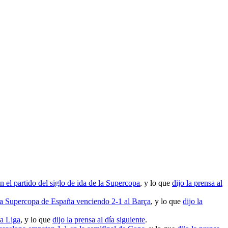
 el partido del siglo de ida de la Supercopa
, y lo que
dijo la prensa al
la Supercopa de España venciendo 2-1 al Barça
, y lo que
dijo la
la Liga
, y lo que
dijo la prensa al día siguiente
.