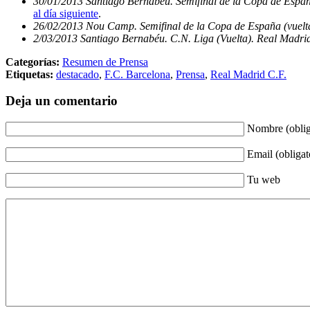
30/01/2013 Santiago Bernabéu. Semifinal de la Copa de Españ
al día siguiente
.
26/02/2013 Nou Camp. Semifinal de la Copa de España (vuelta
2/03/2013 Santiago Bernabéu. C.N. Liga (Vuelta). Real Madrid
Categorías:
Resumen de Prensa
Etiquetas:
destacado
,
F.C. Barcelona
,
Prensa
,
Real Madrid C.F.
Deja un comentario
Nombre (oblig
Email (obligat
Tu web