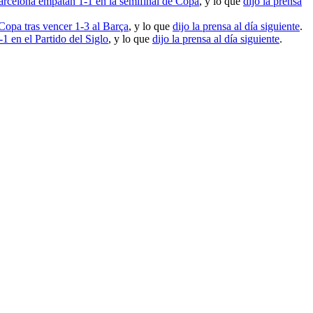
arcelona empatan 1-1 en la semifinal de Copa
, y lo que
dijo la prensa
 Copa tras vencer 1-3 al Barça
, y lo que
dijo la prensa al día siguiente
.
1 en el Partido del Siglo
, y lo que
dijo la prensa al día siguiente
.