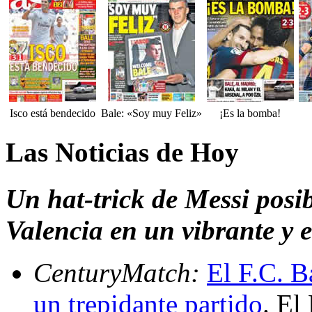
Isco está bendecido
Bale: «Soy muy Feliz»
¡Es la bomba!
Las Noticias de Hoy
Un hat-trick de Messi posib
Valencia en un vibrante y 
CenturyMatch:
El F.C. B
un trepidante partido
. El