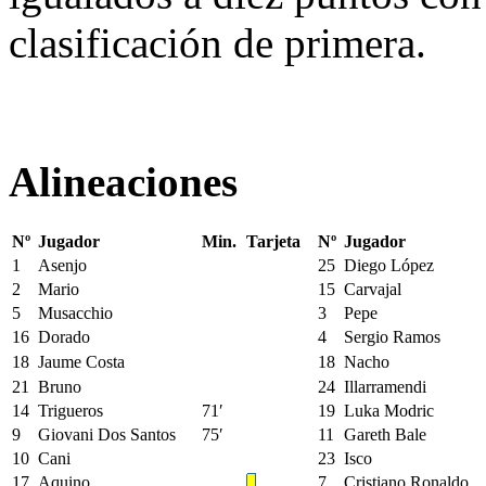
clasificación de primera.
Alineaciones
Nº
Jugador
Min.
Tarjeta
Nº
Jugador
1
Asenjo
25
Diego López
2
Mario
15
Carvajal
5
Musacchio
3
Pepe
16
Dorado
4
Sergio Ramos
18
Jaume Costa
18
Nacho
21
Bruno
24
Illarramendi
14
Trigueros
71′
19
Luka Modric
9
Giovani Dos Santos
75′
11
Gareth Bale
10
Cani
23
Isco
17
Aquino
7
Cristiano Ronaldo