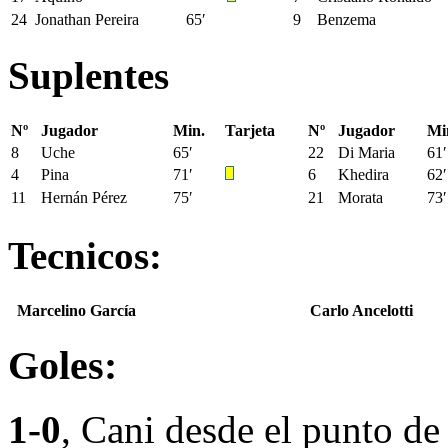
24
Jonathan Pereira
65′
9
Benzema
Suplentes
Nº
Jugador
Min.
Tarjeta
Nº
Jugador
Mi
8
Uche
65′
22
Di Maria
61′
4
Pina
71′
6
Khedira
62′
11
Hernán Pérez
75′
21
Morata
73′
Tecnicos:
Marcelino García
Carlo Ancelotti
Goles:
1-0
, Cani desde el punto de