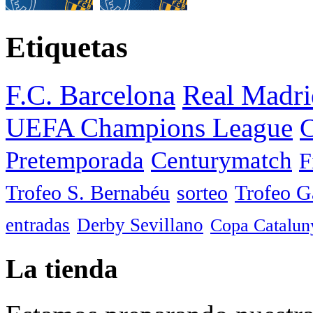
Etiquetas
F.C. Barcelona
Real Madri
UEFA Champions League
C
Pretemporada
Centurymatch
F
Trofeo S. Bernabéu
sorteo
Trofeo 
entradas
Derby Sevillano
Copa Catalun
La tienda