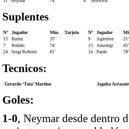
11
Neymar
74′
8
Seferovic
Suplentes
Nº
Jugador
Min.
Tarjeta
Nº
Jugador
Mi
15
Bartra
35′
9
Agirretxe
21′
7
Pedrito
74′
15
Ansotegi
45′
24
Sergi Roberto
81′
14
Pardo
78′
Tecnicos:
Gerardo ‘Tata’ Martino
Jagoba Arrasate
Goles:
1-0
, Neymar desde dentro 