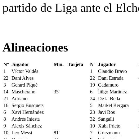
partido de Liga ante el Elc
Alineaciones
Nº
Jugador
Min.
Tarjeta
Nº
Jugador
1
Víctor Valdés
1
Claudio Bravo
22
Dani Alves
22
Dani Estrada
3
Gerard Piqué
19
Cadamuro
14
Mascherano
35′
6
Íñigo Martínez
21
Adriano
24
De la Bella
16
Sergio Busquets
5
Markel Bergara
6
Xavi Hernández
23
Javi Ros
8
Andrés Iniesta
32
Sangalli
9
Alexis Sánchez
10
Xabi Prieto
10
Leo Messi
81′
7
Griezmann