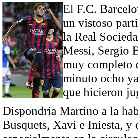
El F.C. Barcelo
un vistoso part
la Real Socied
Messi, Sergio 
muy completo d
minuto ocho ya
que hicieron ju
Dispondría Martino a la hab
Busquets, Xavi e Iniesta, y 