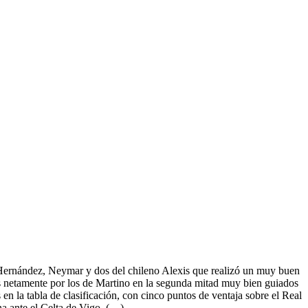
i Hernández, Neymar y dos del chileno Alexis que realizó un muy buen
dos netamente por los de Martino en la segunda mitad muy bien guiados
en la tabla de clasificación, con cinco puntos de ventaja sobre el Real
na ante el Celta de Vigo. (…)