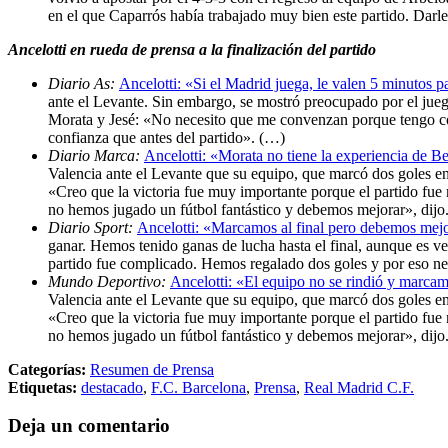
en el que Caparrós había trabajado muy bien este partido. Darle e
Ancelotti en rueda de prensa a la finalización del partido
Diario As:
Ancelotti: «Si el Madrid juega, le valen 5 minutos p
ante el Levante. Sin embargo, se mostró preocupado por el jue
Morata y Jesé: «No necesito que me convenzan porque tengo co
confianza que antes del partido». (…)
Diario Marca:
Ancelotti: «Morata no tiene la experiencia de 
Valencia ante el Levante que su equipo, que marcó dos goles en e
«Creo que la victoria fue muy importante porque el partido fue
no hemos jugado un fútbol fantástico y debemos mejorar», dijo
Diario Sport:
Ancelotti: «Marcamos al final pero debemos mej
ganar. Hemos tenido ganas de lucha hasta el final, aunque es v
partido fue complicado. Hemos regalado dos goles y por eso nec
Mundo Deportivo:
Ancelotti: «El equipo no se rindió y marcam
Valencia ante el Levante que su equipo, que marcó dos goles en e
«Creo que la victoria fue muy importante porque el partido fue
no hemos jugado un fútbol fantástico y debemos mejorar», dijo
Categorías:
Resumen de Prensa
Etiquetas:
destacado
,
F.C. Barcelona
,
Prensa
,
Real Madrid C.F.
Deja un comentario