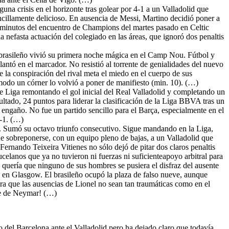
guna crisis en el horizonte tras golear por 4-1 a un Valladolid que
ncillamente delicioso. En ausencia de Messi, Martino decidió poner a
os minutos del encuentro de Champions del martes pasado en Celtic
la nefasta actuación del colegiado en las áreas, que ignoró dos penaltis
 brasileño vivió su primera noche mágica en el Camp Nou. Fútbol y
lantó en el marcador. No resistió al torrente de genialidades del nuevo
la conspiración del rival meta el miedo en el cuerpo de sus
ómodo un córner lo volvió a poner de manifiesto (min. 10). (…)
de Liga remontando el gol inicial del Real Valladolid y completando un
ltado, 24 puntos para liderar la clasificación de la Liga BBVA tras un
 engaño. No fue un partido sencillo para el Barça, especialmente en el
0-1. (…)
1). Sumó su octavo triunfo consecutivo. Sigue mandando en la Liga,
ue sobreponerse, con un equipo pleno de bajas, a un Valladolid que
 Fernando Teixeira Vitienes no sólo dejó de pitar dos claros penaltis
celanos que ya no tuvieron ni fuerzas ni suficienteapoyo arbitral para
 quería que ninguno de sus hombres se pusiera el disfraz del ausente
 en Glasgow. El brasileño ocupó la plaza de falso nueve, aunque
gra que las ausencias de Lionel no sean tan traumáticas como en el
aje de Neymar! (…)
fo del Barcelona ante el Valladolid pero ha dejado claro que todavía