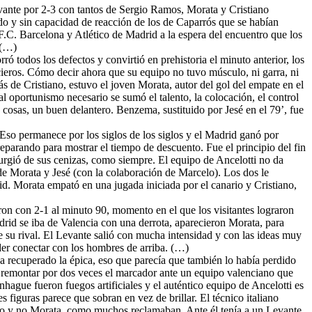
evante por 2-3 con tantos de Sergio Ramos, Morata y Cristiano
do y sin capacidad de reacción de los de Caparrós que se habían
 F.C. Barcelona y Atlético de Madrid a la espera del encuentro que los
 (…)
ró todos los defectos y convirtió en prehistoria el minuto anterior, los
cieros. Cómo decir ahora que su equipo no tuvo músculo, ni garra, ni
 de Cristiano, estuvo el joven Morata, autor del gol del empate en el
al oportunismo necesario se sumó el talento, la colocación, el control
s cosas, un buen delantero. Benzema, sustituido por Jesé en el 79’, fue
 Eso permanece por los siglos de los siglos y el Madrid ganó por
eparando para mostrar el tiempo de descuento. Fue el principio del fin
urgió de sus cenizas, como siempre. El equipo de Ancelotti no da
de Morata y Jesé (con la colaboración de Marcelo). Los dos le
id. Morata empató en una jugada iniciada por el canario y Cristiano,
aron con 2-1 al minuto 90, momento en el que los visitantes lograron
drid se iba de Valencia con una derrota, aparecieron Morata, para
ue su rival. El Levante salió con mucha intensidad y con las ideas muy
oder conectar con los hombres de arriba. (…)
ha recuperado la épica, eso que parecía que también lo había perdido
ue remontar por dos veces el marcador ante un equipo valenciano que
ague fueron fuegos artificiales y el auténtico equipo de Ancelotti es
 figuras parece que sobran en vez de brillar. El técnico italiano
tro y no Morata, como muchos reclamaban. Ante él tenía a un Levante