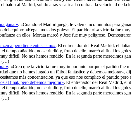
l balón al Madrid, sólido atrás y salir a la contra a la velocidad de la 
ara ganar»
. «Cuando el Madrid juega, le valen cinco minutos para ganar u
go del equipo: «Regalamos dos goles». El partido: «La victoria fue muy
nfianza en ellos. Morata marcó y Jesé fue muy peligroso. Demostraron
Benzema pero tiene entusiasmo»
. El entrenador del Real Madrid, el italia
l tiempo añadido, no se rindió y, fruto de ello, marcó al final los gole
 muy difícil. No nos hemos rendido. En la segunda parte merecimos gan
. (…)
orar»
. «Creo que la victoria fue muy importante porque el partido fue 
erdad que no hemos jugado un fútbol fantástico y debemos mejorar», dij
esitamos más concentración, ya que eso nos complicó el partido,pero e
os al final, pero debemos mejorar»
. El entrenador del Real Madrid, el it
l tiempo añadido, no se rindió y, fruto de ello, marcó al final los gole
 muy difícil. No nos hemos rendido. En la segunda parte merecimos gan
. (…)