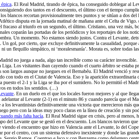
 épica
. El Real Madrid, tirando de épica, ha conseguido doblegar al L
onsiguiendo dos tantos en el descuento, el último con el tiempo cumpli
los blancos recortan provisionalmente tres puntos y se sitúan a dos del
 Atlético disputa en la jornada matinal de mañana ante el Celta de Vigo.
l fracaso al triunfo en un segundo, el último. Cristiano, una vez más, bor
les coparán las portadas de los periódicos y los reportajes de los noti
ombra. Un momento. No estamos siendo justos. Contra el Levante, detrás
a. Un gol, por cierto, que excluye definitivamente la casualidad, porque 
, ni un flequillo simpático, ni ‘moralesmanía’. Morata es, sobre todas la
Madrid no juega a nada, algo tan increíble como su carácter invencible.
Liga. Los visitantes iban cayendo cuando el cuarto árbitro se estaba pr
os son largos aunque no juegues en el Bernabéu. El Madrid venció y res
o con todo en el Ciutat de Valencia. Eso y la aparición extraordinaria 
a puesto el 2-1 y la Liga se iba por el sumidero. No lo permitió el Madr
evos en todos los sentidos. (…)
Levante
. En un duelo en el que los locales fueron mejores y al que lleg
ba adelantar al Levante (2-1) en el minuto 86 y cuando parecía que el Ma
e a los levantinistas definitivamente una victoria que merecieron más q
 juego pero con la ideas muy poco claras en la línea de creación y sin p
cuando más falta hacía
. El Real Madrid sigue en crisis, pero al menos, 
campo del Levante que se gestó en el descuento. Los blancos tuvieron q
viendo el encuentro que hizo en Valencia ante el Levante, lo del Copenh
r por el centro, con un sistema defensivo inexistente y donde las grandes
eloa, Sergio Ramos, Coentrao e Isco y con Benzema como delantero cen