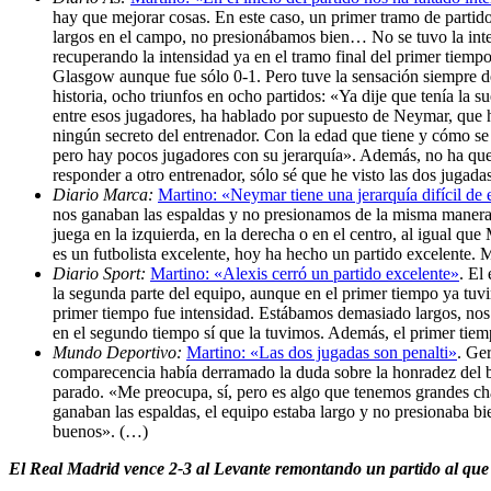
hay que mejorar cosas. En este caso, un primer tramo de partid
largos en el campo, no presionábamos bien… No se tuvo la inten
recuperando la intensidad ya en el tramo final del primer tiem
Glasgow aunque fue sólo 0-1. Pero tuve la sensación siempre de 
historia, ocho triunfos en ocho partidos: «Ya dije que tenía la 
entre esos jugadores, ha hablado por supuesto de Neymar, que
ningún secreto del entrenador. Con la edad que tiene y cómo s
pero hay pocos jugadores con su jerarquía». Además, no ha quer
responder a otro entrenador, sólo sé que he visto las dos jugada
Diario Marca:
Martino: «Neymar tiene una jerarquía difícil de 
nos ganaban las espaldas y no presionamos de la misma manera
juega en la izquierda, en la derecha o en el centro, al igual qu
es un futbolista excelente, hoy ha hecho un partido excelente.
Diario Sport:
Martino: «Alexis cerró un partido excelente»
. El
la segunda parte del equipo, aunque en el primer tiempo ya tuvi
primer tiempo fue intensidad. Estábamos demasiado largos, nos
en el segundo tiempo sí que la tuvimos. Además, el primer tie
Mundo Deportivo:
Martino: «Las dos jugadas son penalti»
. Ge
comparecencia había derramado la duda sobre la honradez del br
parado. «Me preocupa, sí, pero es algo que tenemos grandes cha
ganaban las espaldas, el equipo estaba largo y no presionaba bie
buenos». (…)
El Real Madrid vence 2-3 al Levante remontando un partido al que 