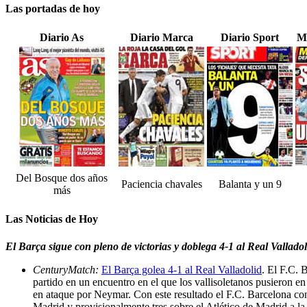
Las portadas de hoy
Diario As
Diario Marca
Diario Sport
M
Del Bosque dos años
Paciencia chavales
Balanta y un 9
más
Las Noticias de Hoy
El Barça sigue con pleno de victorias y doblega 4-1 al Real Valladol
CenturyMatch:
El Barça golea 4-1 al Real Valladolid
. El F.C. 
partido en un encuentro en el que los vallisoletanos pusieron 
en ataque por Neymar. Con este resultado el F.C. Barcelona consi
Madrid y provisionalmente tres sobre el Atlético de Madrid a la