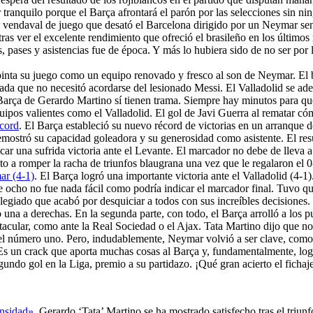
 tranquilo porque el Barça afrontará el parón por las selecciones sin nin
 el vendaval de juego que desató el Barcelona dirigido por un Neymar se
tras ver el excelente rendimiento que ofreció el brasileño en los últim
s, pases y asistencias fue de época. Y más lo hubiera sido de no ser por 
pinta su juego como un equipo renovado y fresco al son de Neymar. El
grada que no necesitó acordarse del lesionado Messi. El Valladolid se ade
Barça de Gerardo Martino sí tienen trama. Siempre hay minutos para que 
quipos valientes como el Valladolid. El gol de Javi Guerra al rematar c
écord
. El Barça estableció su nuevo récord de victorias en un arranque 
demostró su capacidad goleadora y su generosidad como asistente. El resu
car una sufrida victoria ante el Levante. El marcador no debe de lleva a
o a romper la racha de triunfos blaugrana una vez que le regalaron el 
ar (4-1)
. El Barça logró una importante victoria ante el Valladolid (4-
de ocho no fue nada fácil como podría indicar el marcador final. Tuvo q
olegiado que acabó por desquiciar a todos con sus increíbles decisiones.
una a derechas. En la segunda parte, con todo, el Barça arrolló a los pu
acular, como ante la Real Sociedad o el Ajax. Tata Martino dijo que no
del número uno. Pero, indudablemente, Neymar volvió a ser clave, como
c. Es un crack que aporta muchas cosas al Barça y, fundamentalmente, lo
gundo gol en la Liga, premio a su partidazo. ¡Qué gran acierto el fich
ensidad»
. Gerardo ‘Tata’ Martino se ha mostrado satisfecho tras el triun