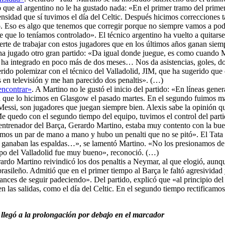
o que al argentino no le ha gustado nada: «En el primer tramo del prim
sidad que sí tuvimos el día del Celtic. Después hicimos correcciones tá
po. Eso es algo que tenemos que corregir porque no siempre vamos a pod
que lo teníamos controlado». El técnico argentino ha vuelto a quitarse 
suerte de trabajar con estos jugadores que en los últimos años ganan sie
 ha jugado otro gran partido: «Da igual donde juegue, es como cuando 
e ha integrado en poco más de dos meses… Nos da asistencias, goles, do
ido polemizar con el técnico del Valladolid, JIM, que ha sugerido que 
s en televisión y me han parecido dos penaltis». (…)
encontrar»
. A Martino no le gustó el inicio del partido: «En líneas gener
 que lo hicimos en Glasgow el pasado martes. En el segundo fuimos má
e Messi, son jugadores que juegan siempre bien. Alexis sabe la opinión q
 Me quedo con el segundo tiempo del equipo, tuvimos el control del part
 entrenador del Barça, Gerardo Martino, estaba muy contento con la bu
mos un par de mano a mano y hubo un penalti que no se pitó». El Tata a
 ganaban las espaldas…», se lamentó Martino. «No los presionamos de l
mpo del Valladolid fue muy bueno», reconoció. (…)
rardo Martino reivindicó los dos penaltis a Neymar, al que elogió, aun
asileño. Admitió que en el primer tiempo al Barça le faltó agresividad
nces de seguir padeciendo». Del partido, explicó que «al principio del
n las salidas, como el día del Celtic. En el segundo tiempo rectificamos
llegó a la prolongación por debajo en el marcador