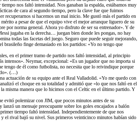
er tiempo nos faltó intensidad. Nos ganaban la espalda, estábamos muy
cticas de cara al segundo tiempo, pero la clave fue que fuimos
er recuperarnos si hacemos un mal inicio. Me gustó más el partido en
mérito a pesar de que el equipo vive el mejor arranque liguero de su
mpre por norma general. Ahora yo disfruto de ser su entrenador». Y de
Messi jugaba en la derecha… juegan bien donde les pongas, no hay
mina todas las facetas del juego. Seguro que puede seguir mejorando,
el brasileño finge demasiado en los partidos: «Yo no tengo que
ales, en el primer tramo de partido nos faltó intensidad, al principio
s intensos». Neymar, excepcional: «Es un jugador que no importa si
ue tengo de él como futbolista, no necesita que lo reivindique porque
ido». (…)
ena actuación de su equipo ante el Real Valladolid. «Yo me quedo con
nalizó el choque en su totalidad y admitió que «lo que nos faltó en el
a misma manera que lo hicimos con el Celtic en el último partido. Y
que evitó polemizar con JIM, que pocos minutos antes de su
 y lanzó un mensaje preocupante sobre los goles encajados a balón
 primer tiempo faltó intensidad. Independientemente de que nos
 y el rival bajó su nivel. Sus primeros veinticinco minutos habían sido