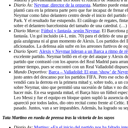
Diario As:
Neymar, director de la orquesta
. Martino puede estar
plantó cara en la primera parte pero que fue incapaz de frenar
Neymar como falso delantero centro desde el inicio del partido 
Park. Y el resultado fue estupendo. El catálogo de regates, finta
sobre el delantero barcelonista del tamaño de una catedral. (…)
Diario Marca:
Fútbol y fantasía, según Neymar
. El Barcelona 
fantasía. Un gol incluido (4-1, min. 70) para el delirio de una 
guía azulgrana ni al gran momento de Alexis. Los partidos del 
aficionados. La defensa aún sufre en los arreones furtivos de e
Diario Sport:
Alexis y Neymar lideran a un Barça a ritmo de r
excelente partido. Neymar brilló en el eje del ataque y Alexis 
partido que contrastó con los apuros del Real Madrid para arran
primer tiempo, pues se encontró con un Real Valladolid dispuest
Mundo Deportivo:
Barça – Valladolid: El gran ‘show’ de Neym
justo antes del descanso por los partidos FIFA. Pero ese ocho 
vendió cara la derrota en la primera mitad y, sobre todo, a un c
sobre Neymar, sino que permitió una sucesión de faltas v no dio 
hacer más. En esa segunda mitad, el Barça hizo un fútbol espect
Leo Messi y fue el equipo en bloque quien suplió la ausencia 
apareció por todos lados, dio otro recital como frente al Celti
pasado. Juntos, van a ser imparables. Además, ha logrado su se
Tata Martino en rueda de prensa tras la victoria de los suyos
Diario As:
Martino: «En el inicio del partido nos ha faltado int