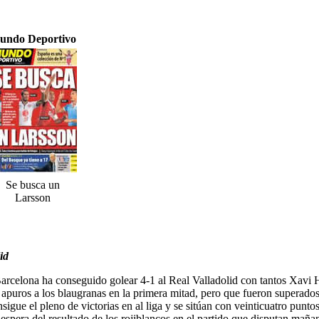
undo Deportivo
Se busca un
Larsson
id
Barcelona ha conseguido golear 4-1 al Real Valladolid con tantos Xav
en apuros a los blaugranas en la primera mitad, pero que fueron supera
gue el pleno de victorias en al liga y se sitúan con veinticuatro puntos 
 espera del resultado de los rojiblancos en el partido que disputan maña