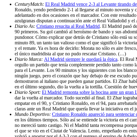
CenturyMatch:
El Real Madrid vence 2-3 al Levante tirando de
Ronaldo, yendo perdiendo 2-1 al llegarse al minuto noventa y c
adelantado en dos ocasiones en el marcador. Con este resultado 
azulgranas disputan a continuación ante el Real Valladolid y el
Diario As:
Cristiano resucita al Real Madrid
. El Madrid pasó de
90 primeros. Su gol cambió al heroísmo de bando y sus abdomina
pundonor. Cómo explicar que detrás de Cristiano sólo está su s
minuto 89, un tanto tan valioso como el que significó la victori
y el remate. Ya es hora de decirlo: Morata no sólo es aire fresco
el único madridista al que no pudo rescatar Cristiano. (…)
Diario Marca:
Al Madrid siempre le quedará la épica
. El Real 
orgullo un partido que tenía complemente perdido tanto como la 
para el Levante. Los 90 minutos y los siguientes con los blanc
ningún juego, pero el corazón que hay debajo de ese escudo pud
demostraron al italiano que pueden ganar partidos. El Zhar habí
en el último segundo, dio la vuelta a la tortilla. Cuestión de hu
Diario Sport:
El Madrid remonta sobre la bocina ante un gran 
dar la vuelta al marcador. Todo sucedió al final. El Zhar logra
empatar en el 90, y Cristiano Ronaldo, en el 94, para arrebatarl
claras ante un Real Madrid que quería llevar la iniciativa en el
Mundo Deportivo:
Cristiano Ronaldo apareció para sentenciar 
en los últimos tiempos. Sólo así se entiende la victoria en el 
no mereció tanto castigo. Ni el Madrid tanta recompensa porque 
el que se vio en el Ciutat de Valencia. Lento, empeñado en entra
volvió a apostar por el 4-3-3 con el regreso al equipo de Arb