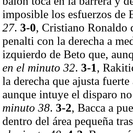
balón toca en la barrera y d
imposible los esfuerzos de B
27
.
3-0
, Cristiano Ronaldo 
penalti con la derecha a med
izquierdo de Beto que, aun
en el minuto 32
.
3-1
, Rakit
la derecha que ajusta fuert
aunque intuye el disparo no
minuto 38
.
3-2
, Bacca a pue
dentro del área pequeña tra