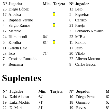
Nº
Jugador
Min.
Tarjeta
Nº
Jugador
25
Diego López
13
Beto
17
Arbeloa
5
Figueiras
2
Raphael Varane
6
Carriço
4
Sergio Ramos
21
Pareja
12
Marcelo
3
Fernando Navarro
24
Illarramendi
64′
22
M’Bia
6
Khedira
81′
11
Rakitic
11
Gareth Bale
17
Jairo
23
Isco
71′
20
Vitolo
7
Cristiano Ronaldo
32
Alberto Moreno
9
Benzema
9
Carlos Bacca
Suplentes
Nº
Jugador
Min.
Tarjeta
Nº
Jugador
M
14
Xabi Alonso
64′
10
Diego Perotti
6
19
Luka Modric
71′
18
Gameiro
6
22
Di Maria
81′
19
Reyes
8