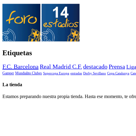
Etiquetas
F.C. Barcelona
Real Madrid C.F.
destacado
Prensa
Lig
Gamper
Mundialito Clubes
Supercopa Europa
entradas
Derby Sevillano
Copa Catalunya
Cat
La tienda
Estamos preparando nuestra propia tienda. Hasta ese momento, te ofre