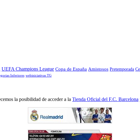
a
UEFA Champions League
Copa de España
Amistosos
Pretemporada
Ce
egorias Inferiores
webiniciativas TG
cemos la posibilidad de acceder a la
Tienda Oficial del F.C. Barcelona