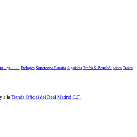
nturymatch
Fichajes
Supercopa España
Jugadores
Trofeo S. Bernabéu
sorteo
Trofeo
y a la
Tienda Oficial del Real Madrid C.F.