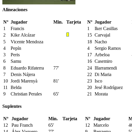
Alineaciones
Nº
Jugador
Min.
Tarjeta
Nº
Jugador
1
Francis
1
Iker Casillas
2
Kike Alcázar
15
Carvajal
5
Vicente Mendoza
18
Nacho
4
Pepín
4
Sergio Ramos
3
Peris
17
Arbeloa
6
Samu
16
Casemiro
8
Eduardo Rifaterra
77′
24
Illarramendi
7
Denis Nájera
22
Di Maria
10
Jordi Marenyà
81′
23
Isco
11
Belda
20
Jesé Rodríguez
9
Christian Perales
65′
21
Morata
Suplentes
Nº
Jugador
Min.
Tarjeta
Nº
Jugador
M
12
Pau Franch
65′
12
Marcelo
4
14
Álex Vaquero
77′
9
Benzema
5