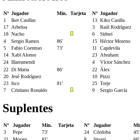
Nº
Jugador
Min.
Tarjeta
Nº
Jugador
1
Iker Casillas
13
Kiko Casilla
17
Arbeloa
3
Raúl Rodríguez
18
Nacho
6
Sidnei
4
Sergio Ramos
86′
15
Héctor Moreno
5
Fabio Coentrao
73′
11
Capdevila
14
Xabi Alonso
23
Abraham
24
Illarramendi
4
Víctor Sánchez
22
Di Maria
86′
22
Álex
20
Jesé Rodríguez
10
Pizzi
23
Isco
81′
25
Torje
7
Cristiano Ronaldo
9
Sergio García
Suplentes
Nº
Jugador
Min.
Tarjeta
Nº
Jugador
Mi
3
Pepe
73′
24
Córdoba
45′
21
Morata
81′
8
Stuani
66′