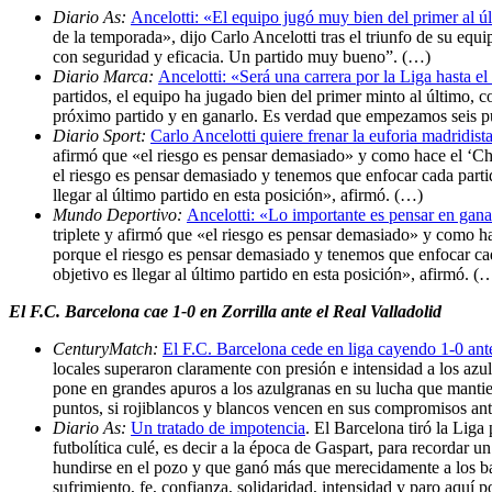
Diario As:
Ancelotti: «El equipo jugó muy bien del primer al 
de la temporada», dijo Carlo Ancelotti tras el triunfo de su equ
con seguridad y eficacia. Un partido muy bueno”. (…)
Diario Marca:
Ancelotti: «Será una carrera por la Liga hasta e
partidos, el equipo ha jugado bien del primer minto al último,
próximo partido y en ganarlo. Es verdad que empezamos seis p
Diario Sport:
Carlo Ancelotti quiere frenar la euforia madridist
afirmó que «el riesgo es pensar demasiado» y como hace el ‘Cho
el riesgo es pensar demasiado y tenemos que enfocar cada parti
llegar al último partido en esta posición», afirmó. (…)
Mundo Deportivo:
Ancelotti: «Lo importante es pensar en gana
triplete y afirmó que «el riesgo es pensar demasiado» y como h
porque el riesgo es pensar demasiado y tenemos que enfocar cad
objetivo es llegar al último partido en esta posición», afirmó. (
El F.C. Barcelona cae 1-0 en Zorrilla ante el Real Valladolid
CenturyMatch:
El F.C. Barcelona cede en liga cayendo 1-0 ante
locales superaron claramente con presión e intensidad a los azu
pone en grandes apuros a los azulgranas en su lucha que mantie
puntos, si rojiblancos y blancos vencen en sus compromisos an
Diario As:
Un tratado de impotencia
. El Barcelona tiró la Lig
futbolítica culé, es decir a la época de Gaspart, para recordar 
hundirse en el pozo y que ganó más que merecidamente a los bar
sufrimiento, fe, confianza, solidaridad, intensidad y paro aquí 