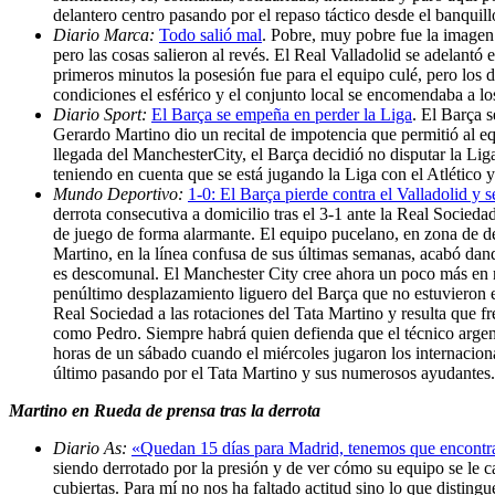
delantero centro pasando por el repaso táctico desde el banquil
Diario Marca:
Todo salió mal
. Pobre, muy pobre fue la imagen 
pero las cosas salieron al revés. El Real Valladolid se adelantó
primeros minutos la posesión fue para el equipo culé, pero los 
condiciones el esférico y el conjunto local se encomendaba a los
Diario Sport:
El Barça se empeña en perder la Liga
. El Barça 
Gerardo Martino dio un recital de impotencia que permitió al equ
llegada del ManchesterCity, el Barça decidió no disputar la Lig
teniendo en cuenta que se está jugando la Liga con el Atlético y
Mundo Deportivo:
1-0: El Barça pierde contra el Valladolid y 
derrota consecutiva a domicilio tras el 3-1 ante la Real Socied
de juego de forma alarmante. El equipo pucelano, en zona de des
Martino, en la línea confusa de sus últimas semanas, acabó dand
es descomunal. El Manchester City cree ahora un poco más en re
penúltimo desplazamiento liguero del Barça que no estuvieron est
Real Sociedad a las rotaciones del Tata Martino y resulta que fre
como Pedro. Siempre habrá quien defienda que el técnico argent
horas de un sábado cuando el miércoles jugaron los internaciona
último pasando por el Tata Martino y sus numerosos ayudantes
Martino en Rueda de prensa tras la derrota
Diario As:
«Quedan 15 días para Madrid, tenemos que encontr
siendo derrotado por la presión y de ver cómo su equipo se le 
cubiertas. Para mí no nos ha faltado actitud sino lo que distin