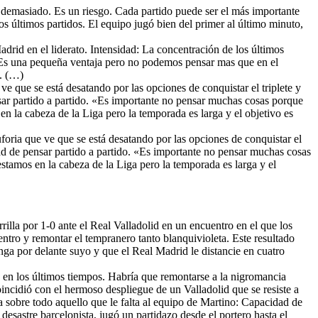
demasiado. Es un riesgo. Cada partido puede ser el más importante
os últimos partidos. El equipo jugó bien del primer al último minuto,
Madrid en el liderato. Intensidad: La concentración de los últimos
a: Es una pequeña ventaja pero no podemos pensar mas que en el
í. (…)
 ve que se está desatando por las opciones de conquistar el triplete y
sar partido a partido. «Es importante no pensar muchas cosas porque
 la cabeza de la Liga pero la temporada es larga y el objetivo es
euforia que ve que se está desatando por las opciones de conquistar el
ad de pensar partido a partido. «Es importante no pensar muchas cosas
tamos en la cabeza de la Liga pero la temporada es larga y el
rilla por 1-0 ante el Real Valladolid en un encuentro en el que los
ntro y remontar el tempranero tanto blanquivioleta. Este resultado
ga por delante suyo y que el Real Madrid le distancie en cuatro
n en los últimos tiempos. Habría que remontarse a la nigromancia
coincidió con el hermoso despliegue de un Valladolid que se resiste a
 sobre todo aquello que le falta al equipo de Martino: Capacidad de
desastre barcelonista, jugó un partidazo desde el portero hasta el