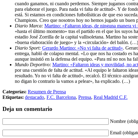
cuando ganamos, ni cuando perdemos. Siempre jugamos contra un 
para elaborar el juego. Para nada vi falta de actitud». Y de f
está. Si estamos en condiciones futbolísiticas de que eso suce
Champions. Creo que nosotros hoy no hemos jugado un buen par
Diario Marca:
Martino: «Faltaron ideas, de ninguna manera vi f
«hasta el último momento» tras el partido en el que los suyos ha
estadio José Zorrilla de la capital vallisoletana. Martino ha sos
«buena elaboración de juego» y la «circulación» del balón. (…
Diario Sport:
Gerardo Martino: «No vi falta de actitud»
. Gerar
entrega, habló de colapso mental. «Lo que nos ha costado es ha
aunque insistió en la defensa del equipo. «Para mí no nos ha fal
Mundo Deportivo:
Martino: «Faltaron ideas y movilidad, no ac
por una cuestión de falta de actitud. «Al equipo le faltaron ide
resultado. Yo no vi falta de actitud», recalcó. El técnico azul
no digan lo contrario la vamos a pelear», ha explicado. (…)
Categorías:
Resumen de Prensa
Etiquetas:
destacado
,
F.C. Barcelona
,
Prensa
,
Real Madrid C.F.
Deja un comentario
Nombre (oblig
Email (obligat