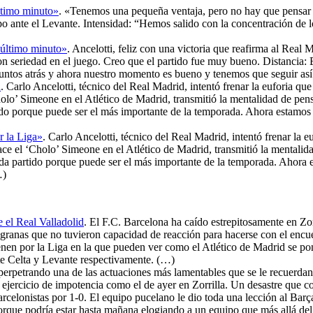
último minuto»
. «Tenemos una pequeña ventaja, pero no hay que pensar 
ipo ante el Levante. Intensidad: “Hemos salido con la concentración de l
l último minuto»
. Ancelotti, feliz con una victoria que reafirma al Real 
 con seriedad en el juego. Creo que el partido fue muy bueno. Distanci
untos atrás y ahora nuestro momento es bueno y tenemos que seguir as
a
. Carlo Ancelotti, técnico del Real Madrid, intentó frenar la euforia que
lo’ Simeone en el Atlético de Madrid, transmitió la mentalidad de pen
do porque puede ser el más importante de la temporada. Ahora estamos en
r la Liga»
. Carlo Ancelotti, técnico del Real Madrid, intentó frenar la 
ace el ‘Cholo’ Simeone en el Atlético de Madrid, transmitió la mentalid
a partido porque puede ser el más importante de la temporada. Ahora es
…)
 el Real Valladolid
. El F.C. Barcelona ha caído estrepitosamente en Zor
lgranas que no tuvieron capacidad de reacción para hacerse con el encue
nen por la Liga en la que pueden ver como el Atlético de Madrid se pon
te Celta y Levante respectivamente. (…)
a perpetrando una de las actuaciones más lamentables que se le recuerda
un ejercicio de impotencia como el de ayer en Zorrilla. Un desastre que 
celonistas por 1-0. El equipo pucelano le dio toda una lección al Barça
porque podría estar hasta mañana elogiando a un equipo que más allá del 