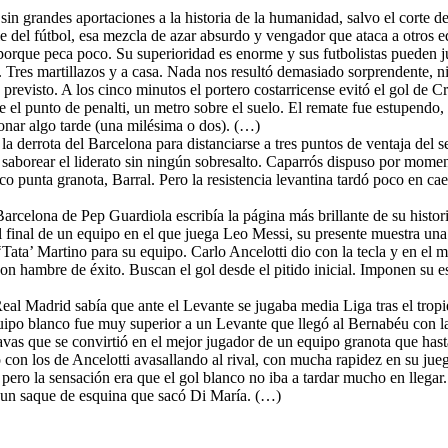
ó sin grandes aportaciones a la historia de la humanidad, salvo el corte
le del fútbol, esa mezcla de azar absurdo y vengador que ataca a otros 
rque peca poco. Su superioridad es enorme y sus futbolistas pueden jug
r. Tres martillazos y a casa. Nada nos resultó demasiado sorprendente, n
evisto. A los cinco minutos el portero costarricense evitó el gol de Cr
 el punto de penalti, un metro sobre el suelo. El remate fue estupendo,
ionar algo tarde (una milésima o dos). (…)
a derrota del Barcelona para distanciarse a tres puntos de ventaja del s
aborear el liderato sin ningún sobresalto. Caparrós dispuso por moment
o punta granota, Barral. Pero la resistencia levantina tardó poco en cae
arcelona de Pep Guardiola escribía la página más brillante de su historia
el final de un equipo en el que juega Leo Messi, su presente muestra u
Tata’ Martino para su equipo. Carlo Ancelotti dio con la tecla y en el 
on hambre de éxito. Buscan el gol desde el pitido inicial. Imponen su e
Real Madrid sabía que ante el Levante se jugaba media Liga tras el tropie
quipo blanco fue muy superior a un Levante que llegó al Bernabéu con la
as que se convirtió en el mejor jugador de un equipo granota que hasta 
on los de Ancelotti avasallando al rival, con mucha rapidez en su jueg
pero la sensación era que el gol blanco no iba a tardar mucho en llega
r un saque de esquina que sacó Di María. (…)