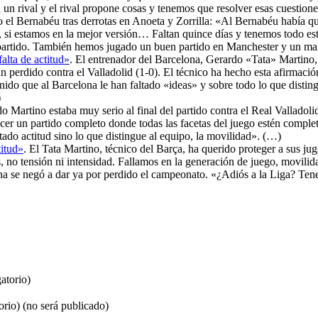
rival y el rival propone cosas y tenemos que resolver esas cuestiones
ondo el Bernabéu tras derrotas en Anoeta y Zorrilla: «Al Bernabéu había
da, si estamos en la mejor versión… Faltan quince días y tenemos todo e
tido. También hemos jugado un buen partido en Manchester y un mal p
alta de actitud»
. El entrenador del Barcelona, Gerardo «Tata» Martino,
n perdido contra el Valladolid (1-0). El técnico ha hecho esta afirmació
tenido que al Barcelona le han faltado «ideas» y sobre todo lo que distin
)
do Martino estaba muy serio al final del partido contra el Real Valladoli
cer un partido completo donde todas las facetas del juego estén complet
tado actitud sino lo que distingue al equipo, la movilidad». (…)
titud»
. El Tata Martino, técnico del Barça, ha querido proteger a sus jug
as, no tensión ni intensidad. Fallamos en la generación de juego, movili
grana se negó a dar ya por perdido el campeonato. «¿Adiós a la Liga? Te
atorio)
orio) (no será publicado)