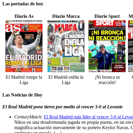
Las portadas de hoy
Diario As
Diario Marca
Diario Sport
M
El Madrid rompe la
El Madrid enfila la
¡Ni bronca ni
Liga
Liga
reacción!
Las Noticias de Hoy
El Real Madrid pone tierra por medio al vencer 3-0 al Levante
CenturyMatch:
El Real Madrid más líder al vencer 3-0 al Leva
Nikos en una desafortunada jugada en propia puerta, en un encue
magnífica actuación nuevamente de su portero Keylor Navas. Con
azulgrana en pucela. (…)