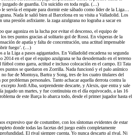
de juzgado de guardia. Un suicidio en toda regla. (…)
o le servía el empate para dormir este sábado como líder de la Liga…
grana. Nada le salió bien al Barcelona en su visita a Valladolid. Los
 una presión asfixiante. la zaga azulgrana no lograba a sacar en
o que agoniza en la lucha por evitar el descenso, el equipo de
s tres puntos gracias al solitario gol de Rossi. En vísperas de la
ensación de apatía y falta de concentración, una actitud impensable
abrir fuego’. (…)
iós a la Liga a pasos agigantados. En Valladolid encadena su segunda
año 2014 en el que el equipo azulgrana se ha desodernado en el terreno
 fútbol como garra, actitud e incluso colocación en el campo. El Tata
tres puntos se quedaron en Zorrilla. Nada funcionó y el palo anímico
o fue de Montoya, Bartra y Song, tres de los cuatro titulares del
n por problemas personales. Tanto achacar aquella derrota contra la
, excepto Jordi Alba, sorprendente descarte, y Alexis, que entra y sale
 jugado un martes, y fue continuista en el día equivocado, a las 16
roblema de este Barça lo abarca todo, desde el primer jugador hasta el
nos expresivo que de costumbre, con los síntomas evidentes de estar
ompleto donde todas las facetas del juego estén completamente
profundidad. El rival siempre cuenta. Yo nunca descarto al rival. Ni