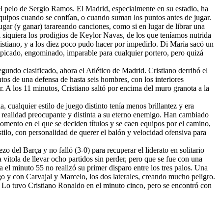
 del pelo de Sergio Ramos. El Madrid, especialmente en su estadio, ha
equipos cuando se confían, o cuando suman los puntos antes de jugar.
ar (y ganar) tarareando canciones, como si en lugar de librar una
i siquiera los prodigios de Keylor Navas, de los que teníamos nutrida
istiano, y a los diez poco pudo hacer por impedirlo. Di María sacó un
 picado, engominado, imparable para cualquier portero, pero quizá
egundo clasificado, ahora el Atlético de Madrid. Cristiano derribó el
os de una defensa de hasta seis hombres, con los interiores
r. A los 11 minutos, Cristiano saltó por encima del muro granota a la
, cualquier estilo de juego distinto tenía menos brillantez y era
na realidad preocupante y distinta a su eterno enemigo. Han cambiado
momento en el que se deciden títulos y se caen equipos por el camino,
stilo, con personalidad de querer el balón y velocidad ofensiva para
zo del Barça y no falló (3-0) para recuperar el liderato en solitario
 vitola de llevar ocho partidos sin perder, pero que se fue con una
el minuto 55 no realizó su primer disparo entre los tres palos. Una
o y con Carvajal y Marcelo, los dos laterales, creando mucho peligro.
r. Lo tuvo Cristiano Ronaldo en el minuto cinco, pero se encontró con