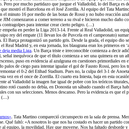
lo. Pero por mucho partidazo que juegue el Valladolid, lo del Barça es 
que mostró el Barcelona en el José Zorrilla. Al equipo del Tata Martin
 en el minuto 16 por medio de las botas de Rossi y no hubo reacción azul
de JIM comenzaron a comer terreno a su rival e hicieron mucho daño con
 contragolpes para intentar crear cierto peligro. (…)
se empeña en perder la Liga 2013-14. Frente al Real Valladolid, un equip
ipo rey del empate (11 llevan los de Puvcela en el campeonato) sumar lo
a. El Barça protagonizó un partido gris. Desde la grada, el equipo dio s
 el Real Madrid y, en esta jornada, los blaugrana eran los primeros en ‘
se deja media Liga
. Un Barça triste e irreconocible comienza a decir ad
ad, señal inequívoca de que el título comienza a ser una quimera en un 
censo, puso en evidencia al azulgrana en cuestiones primordiales en el
o palos de ciego para intentar igualar el gol de Fausto Rossi, pero los 
montar el 0-2 del Etihad Stadium. Pues no, la culpa del 3-1 de Anoeta n
a vez en el once de Zorrilla. El cuarto era Iniesta, baja en esta ocasió
nte al Valladolid la imagen fue igual de pobre con los teóricos titurales
ino rotó cuando no debía, en Donostia un sábado cuando el Barça había
les con sus selecciones. Menos descanso. Pero la evidencia es que el p
. (…)
arnos»
. Tata Martino compareció circunspecto en la sala de prensa. Me
cae. Qué faltó: «A nosotros lo que nos ha costado es hacer un partido c
gue al equipo, la movilidad. Hay que moverse. Nos ha faltado desborde y 