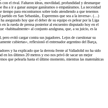
 con el rival. Faltaron ideas, movilidad, profundidad y desmarque
 que iba a ir a ganar aunque ganáramos o empatáramos. La necesidad
ste tiempo para encontrarnos sobre todo atendiendo a que tenemos
artido en San Sebastián,. Esperemos que sea a la inversa». (…)
 ha asegurado hoy que el deber de su equipo es pelear por la Liga
n en la rueda de prensa posterior al encuentro disputado hoy en el
gue «habitualmente» al conjunto azulgrana, que, a su juicio, es la
d, pero evitó cargar contra sus jugadores. Lejos de cuestionar su
amente cubiertas», reflexionó el entrenador argentino del Barça,
adores y ha explicado que la derrota frente al Valladolid no ha sido
dad en los últimos 20 metros y eso nos privó de sacar un mejor
nemos que pelearla hasta el último momento, mientras las matemáticas