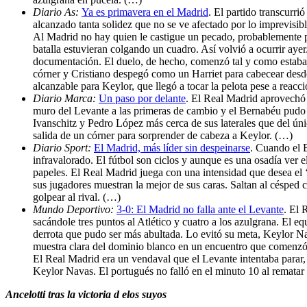
Diario As:
Ya es primavera en el Madrid
. El partido transcurri
alcanzado tanta solidez que no se ve afectado por lo imprevisib
Al Madrid no hay quien le castigue un pecado, probablemente po
batalla estuvieran colgando un cuadro. Así volvió a ocurrir aye
documentación. El duelo, de hecho, comenzó tal y como estaba pr
córner y Cristiano despegó como un Harriet para cabecear desde
alcanzable para Keylor, que llegó a tocar la pelota pese a reacc
Diario Marca:
Un paso por delante
. El Real Madrid aprovechó l
muro del Levante a las primeras de cambio y el Bernabéu pudo s
Ivanschitz y Pedro López más cerca de sus laterales que del únic
salida de un córner para sorprender de cabeza a Keylor. (…)
Diario Sport:
El Madrid, más líder sin despeinarse
. Cuando el B
infravalorado. El fútbol son ciclos y aunque es una osadía ver 
papeles. El Real Madrid juega con una intensidad que desea el ‘
sus jugadores muestran la mejor de sus caras. Saltan al césped c
golpear al rival. (…)
Mundo Deportivo:
3-0: El Madrid no falla ante el Levante
. El 
sacándole tres puntos al Atlético y cuatro a los azulgrana. El e
derrota que pudo ser más abultada. Lo evitó su meta, Keylor Nav
muestra clara del dominio blanco en un encuentro que comenzó c
El Real Madrid era un vendaval que el Levante intentaba parar, 
Keylor Navas. El portugués no falló en el minuto 10 al remata
Ancelotti tras la victoria d elos suyos