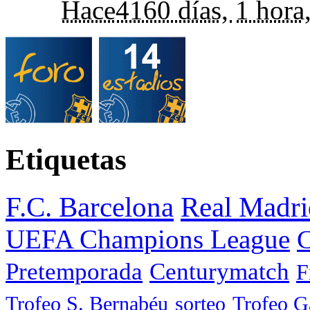
Hace
4160 días,
1 hora
Etiquetas
F.C. Barcelona
Real Madri
UEFA Champions League
C
Pretemporada
Centurymatch
F
Trofeo S. Bernabéu
sorteo
Trofeo 