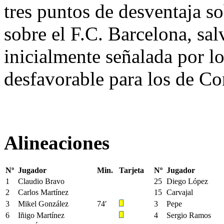
tres puntos de desventaja s
sobre el F.C. Barcelona, sa
inicialmente señalada por l
desfavorable para los de C
Alineaciones
Nº
Jugador
Min.
Tarjeta
Nº
Jugador
1
Claudio Bravo
25
Diego López
2
Carlos Martínez
15
Carvajal
3
Mikel González
74′
3
Pepe
6
Iñigo Martínez
4
Sergio Ramos