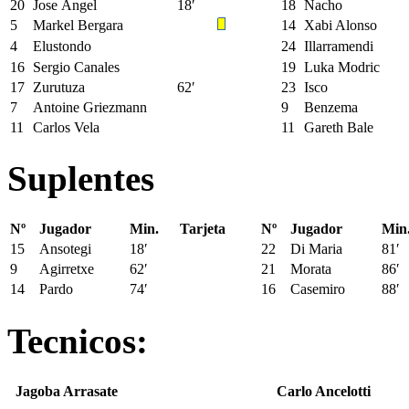
20
Jose Ángel
18′
18
Nacho
5
Markel Bergara
14
Xabi Alonso
4
Elustondo
24
Illarramendi
16
Sergio Canales
19
Luka Modric
17
Zurutuza
62′
23
Isco
7
Antoine Griezmann
9
Benzema
11
Carlos Vela
11
Gareth Bale
Suplentes
Nº
Jugador
Min.
Tarjeta
Nº
Jugador
Min
15
Ansotegi
18′
22
Di Maria
81′
9
Agirretxe
62′
21
Morata
86′
14
Pardo
74′
16
Casemiro
88′
Tecnicos:
Jagoba Arrasate
Carlo Ancelotti