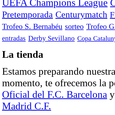
UEFA Champions League
C
Pretemporada
Centurymatch
F
Trofeo S. Bernabéu
sorteo
Trofeo 
entradas
Derby Sevillano
Copa Catalun
La tienda
Estamos preparando nuestra 
momento, te ofrecemos la po
Oficial del F.C. Barcelona
y
Madrid C.F.