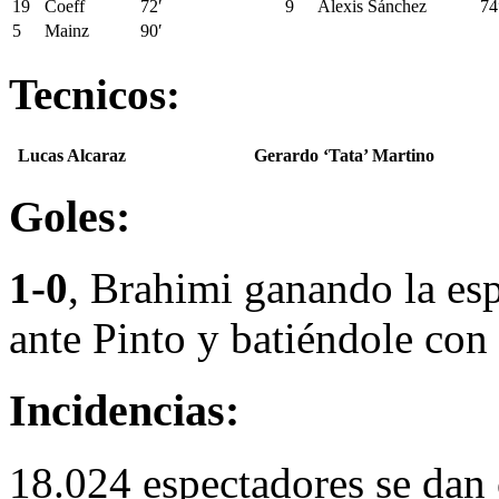
19
Coeff
72′
9
Alexis Sánchez
74
5
Mainz
90′
Tecnicos:
Lucas Alcaraz
Gerardo ‘Tata’ Martino
Goles:
1-0
, Brahimi ganando la esp
ante Pinto y batiéndole con
Incidencias:
18.024 espectadores se dan 