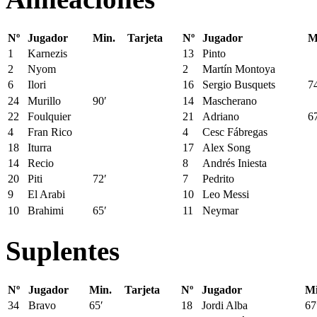
Nº
Jugador
Min.
Tarjeta
Nº
Jugador
M
1
Karnezis
13
Pinto
2
Nyom
2
Martín Montoya
6
Ilori
16
Sergio Busquets
7
24
Murillo
90′
14
Mascherano
22
Foulquier
21
Adriano
6
4
Fran Rico
4
Cesc Fábregas
18
Iturra
17
Alex Song
14
Recio
8
Andrés Iniesta
20
Piti
72′
7
Pedrito
9
El Arabi
10
Leo Messi
10
Brahimi
65′
11
Neymar
Suplentes
Nº
Jugador
Min.
Tarjeta
Nº
Jugador
Mi
34
Bravo
65′
18
Jordi Alba
67