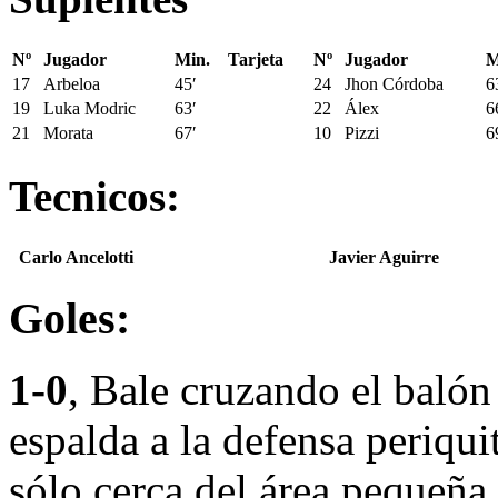
Nº
Jugador
Min.
Tarjeta
Nº
Jugador
M
17
Arbeloa
45′
24
Jhon Córdoba
6
19
Luka Modric
63′
22
Álex
6
21
Morata
67′
10
Pizzi
6
Tecnicos:
Carlo Ancelotti
Javier Aguirre
Goles:
1-0
, Bale cruzando el balón 
espalda a la defensa periqui
sólo cerca del área pequeña 