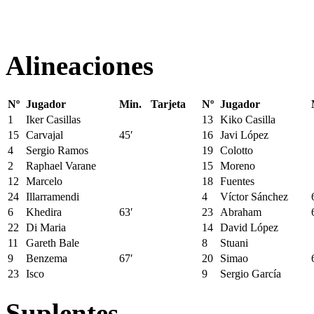
Alineaciones
Nº
Jugador
Min.
Tarjeta
Nº
Jugador
1
Iker Casillas
13
Kiko Casilla
15
Carvajal
45′
16
Javi López
4
Sergio Ramos
19
Colotto
2
Raphael Varane
15
Moreno
12
Marcelo
18
Fuentes
24
Illarramendi
4
Víctor Sánchez
6
Khedira
63′
23
Abraham
22
Di Maria
14
David López
11
Gareth Bale
8
Stuani
9
Benzema
67′
20
Simao
23
Isco
9
Sergio García
Suplentes