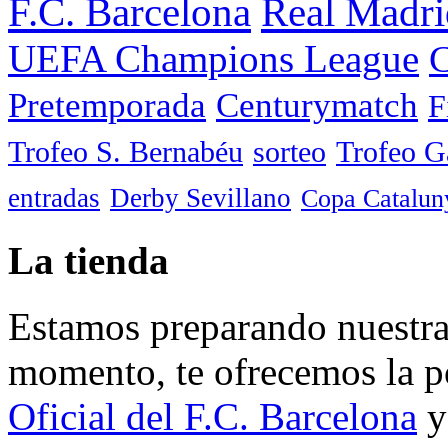
F.C. Barcelona
Real Madri
UEFA Champions League
C
Pretemporada
Centurymatch
F
Trofeo S. Bernabéu
sorteo
Trofeo 
entradas
Derby Sevillano
Copa Catalun
La tienda
Estamos preparando nuestra 
momento, te ofrecemos la po
Oficial del F.C. Barcelona
y