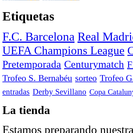
Etiquetas
F.C. Barcelona
Real Madri
UEFA Champions League
C
Pretemporada
Centurymatch
F
Trofeo S. Bernabéu
sorteo
Trofeo 
entradas
Derby Sevillano
Copa Catalun
La tienda
Estamos preparando nuestra 