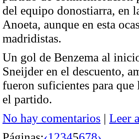
del equipo donostiarra, en 
Anoeta, aunque en esta ocas
madridistas.
Un gol de Benzema al inicio
Sneijder en el descuento, a
fueron suficientes para que 
el partido.
No hay comentarios
|
Leer 
Páginas:
‹
1
2
3
4
5
6
7
8
›