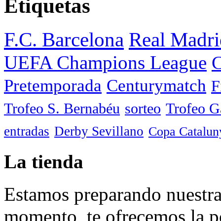
Etiquetas
F.C. Barcelona
Real Madri
UEFA Champions League
C
Pretemporada
Centurymatch
F
Trofeo S. Bernabéu
sorteo
Trofeo 
entradas
Derby Sevillano
Copa Catalun
La tienda
Estamos preparando nuestra 
momento, te ofrecemos la po