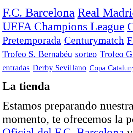
F.C. Barcelona
Real Madri
UEFA Champions League
C
Pretemporada
Centurymatch
F
Trofeo S. Bernabéu
sorteo
Trofeo 
entradas
Derby Sevillano
Copa Catalun
La tienda
Estamos preparando nuestra 
momento, te ofrecemos la po
Oficial del F.C. Barcelona
y