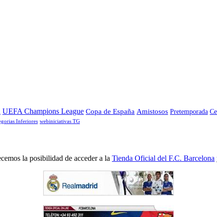
a
UEFA Champions League
Copa de España
Amistosos
Pretemporada
Ce
egorias Inferiores
webiniciativas TG
cemos la posibilidad de acceder a la
Tienda Oficial del F.C. Barcelona