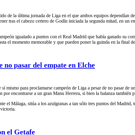
ido de la última jornada de Liga en el que ambos equipos dependían de 
ener tras el cabezo certero de Godín iniciada la segunda mitad, en un en
ampeón igualado a puntos con el Real Madrid que había ganado su comp
asta el momento memorable y que pueden poner la guinda en la final d
de no pasar del empate en Elche
 sí mismo para proclamarse campeón de Liga a pesar de no pasar de un 
n por encontrarse a un gran Manu Herrera, si bien la balanza también pu
te el Málaga, sitúa a los azulgranas a tan sólo tres puntos del Madrid, 
victoria.
on el Getafe