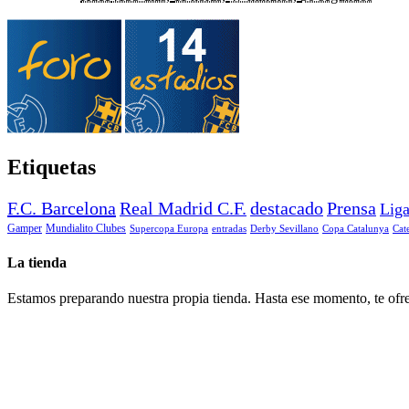
Etiquetas
F.C. Barcelona
Real Madrid C.F.
destacado
Prensa
Lig
Gamper
Mundialito Clubes
Supercopa Europa
entradas
Derby Sevillano
Copa Catalunya
Cat
La tienda
Estamos preparando nuestra propia tienda. Hasta ese momento, te ofre