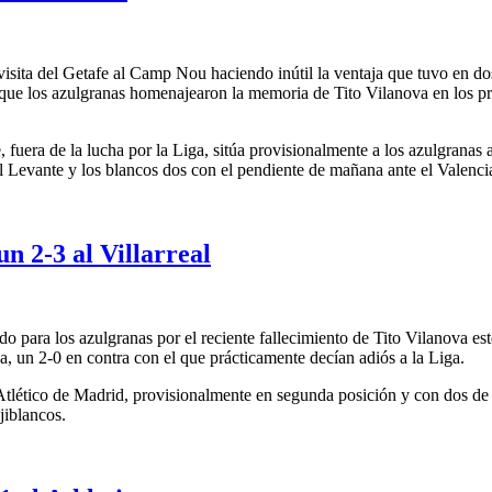
visita del Getafe al Camp Nou haciendo inútil la ventaja que tuvo en d
 que los azulgranas homenajearon la memoria de Tito Vilanova en los p
uera de la lucha por la Liga, sitúa provisionalmente a los azulgranas a
l Levante y los blancos dos con el pendiente de mañana ante el Valencia
n 2-3 al Villarreal
o para los azulgranas por el reciente fallecimiento de Tito Vilanova es
a, un 2-0 en contra con el que prácticamente decían adiós a la Liga.
 Atlético de Madrid, provisionalmente en segunda posición y con dos d
jiblancos.