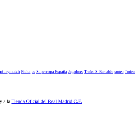
nturymatch
Fichajes
Supercopa España
Jugadores
Trofeo S. Bernabéu
sorteo
Trofeo
y a la
Tienda Oficial del Real Madrid C.F.