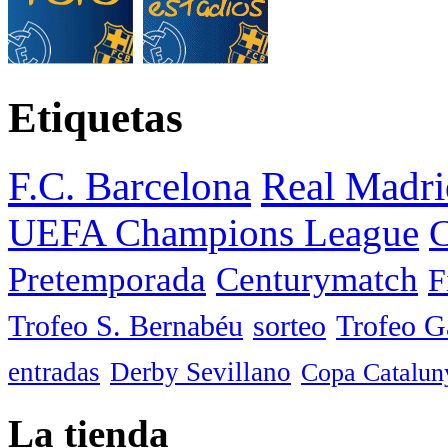
Etiquetas
F.C. Barcelona
Real Madri
UEFA Champions League
C
Pretemporada
Centurymatch
F
Trofeo S. Bernabéu
sorteo
Trofeo 
entradas
Derby Sevillano
Copa Catalun
La tienda