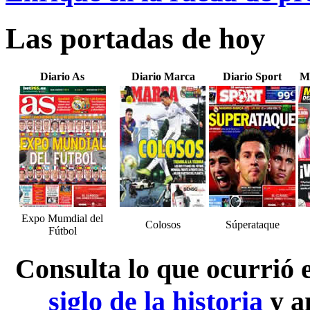
Las portadas de hoy
Diario As
Diario Marca
Diario Sport
M
Expo Mumdial del
Colosos
Súperataque
Fútbol
Consulta lo que ocurrió
siglo de la historia
y a