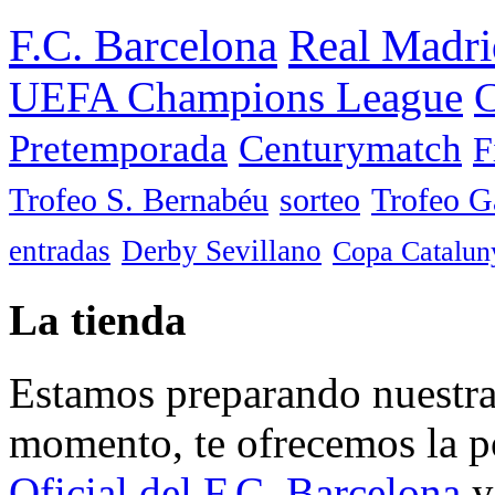
F.C. Barcelona
Real Madri
UEFA Champions League
C
Pretemporada
Centurymatch
F
Trofeo S. Bernabéu
sorteo
Trofeo 
entradas
Derby Sevillano
Copa Catalun
La tienda
Estamos preparando nuestra 
momento, te ofrecemos la po
Oficial del F.C. Barcelona
y