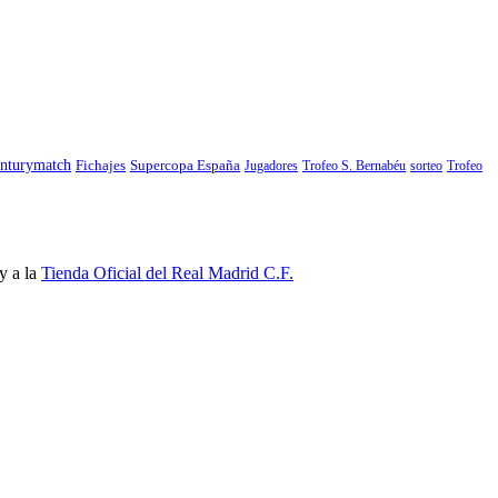
nturymatch
Fichajes
Supercopa España
Jugadores
Trofeo S. Bernabéu
sorteo
Trofeo
y a la
Tienda Oficial del Real Madrid C.F.