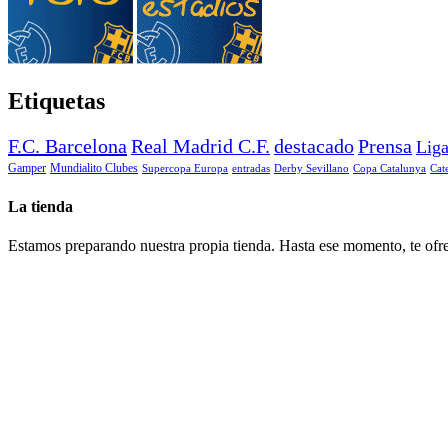
Etiquetas
F.C. Barcelona
Real Madrid C.F.
destacado
Prensa
Lig
Gamper
Mundialito Clubes
Supercopa Europa
entradas
Derby Sevillano
Copa Catalunya
Cat
La tienda
Estamos preparando nuestra propia tienda. Hasta ese momento, te ofre