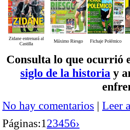
Zidane entrenará al
Máximo Riesgo
Fichaje Polémico
Castilla
Consulta lo que ocurrió
siglo de la historia
y a
enfre
No hay comentarios
|
Leer 
Páginas:
1
2
3
4
5
6
›